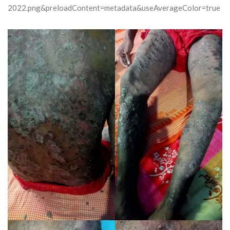
2022.png&preloadContent=metadata&useAverageColor=true