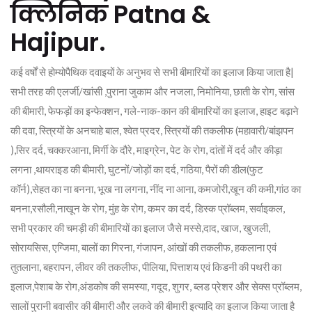
क्लिनिक Patna &
Hajipur.
कई वर्षों से होम्योपैथिक दवाइयों के अनुभव से सभी बीमारियों का इलाज किया जाता है|
सभी तरह की एलर्जी/खांसी ,पुराना जुकाम और नजला, निमोनिया, छाती के रोग, सांस
की बीमारी, फेफड़ों का इन्फेक्शन, गले-नाक-कान की बीमारियों का इलाज, हाइट बढ़ाने
की दवा, स्त्रियों के अनचाहे बाल, श्वेत प्रदर, स्त्रियों की तकलीफ (महावारी/बांझपन
),सिर दर्द, चक्करआना, मिर्गी के दौरे, माइग्रेन, पेट के रोग, दांतों में दर्द और कीड़ा
लगना ,थायराइड की बीमारी, घुटनों/जोड़ों का दर्द, गठिया, पैरों की डील(फुट
कॉर्न),सेहत का ना बनना, भूख ना लगना, नींद ना आना, कमजोरी,खून की कमी,गांठ का
बनना,रसौली,नाखून के रोग, मुंह के रोग, कमर का दर्द, डिस्क प्रॉब्लम, सर्वाइकल,
सभी प्रकार की चमड़ी की बीमारियों का इलाज जैसे मस्से,दाद, खाज, खुजली,
सोरायसिस, एग्जिमा, बालों का गिरना, गंजापन, आंखों की तकलीफ, हकलाना एवं
तुतलाना, बहरापन, लीवर की तकलीफ, पीलिया, पित्ताशय एवं किडनी की पथरी का
इलाज,पेशाब के रोग,अंडकोष की समस्या, गदूद, शुगर, ब्लड प्रेशर और सेक्स प्रॉब्लम,
सालों पुरानी बवासीर की बीमारी और लकवे की बीमारी इत्यादि का इलाज किया जाता है