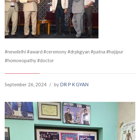
#newdelhi #award #ceremony #drpkgyan #patna #hajipur
#homoeopathy #doctor
September 26, 2024
/
by
DR P K GYAN