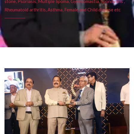
stone, Psoriasis, Multiple lipoma, Gynecomastia, Spondylitis ,
Rheumatoid arthritis, Asthma, Female and Child disease etc