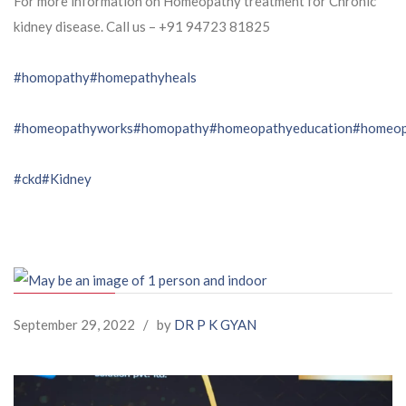
For more information on Homeopathy treatment for Chronic
kidney disease. Call us – ⁨+91 94723 81825⁩
#homopathy
#homepathyheals
#homeopathyworks
#homopathy
#homeopathyeducation
#homeop
#ckd
#Kidney
September 29, 2022
/
by
DR P K GYAN