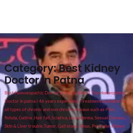
Category:
Best Kidney
Doctor In Patna
Best Homoeopathic Doctor in Patna Bihar I Top Homeopathy
Doctor in patna I 46 years experience. Treatment available for
all types of chronic and non chronic disease such as Piles ,
fistula, Gathia ,Hair fall, Sciatica, Leucoderma, Sexual Disease,
Skin & Liver trouble,Tumor, Gall stone, Sinus, Prostate, Kidney