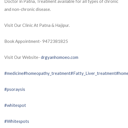
Doctor in Patna, Treatment available for all types of chronic
and non-chronic disease.
Visit Our Clinic At Patna & Hajipur.
Book Appointment- 9472381825
Visit Our Website-
drgyanhomoeo.com
#medicine
#homeopathy_treatment
#Fatty_Liver_treatment
#home
#psoraysis
#whitespot
#Whitespots