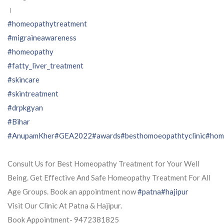
।
#homeopathytreatment
#migraineawareness
#homeopathy
#fatty_liver_treatment
#skincare
#skintreatment
#drpkgyan
#Bihar
#AnupamKher
#GEA2022
#awards
#besthomoeopathtyclinic
#hom
Consult Us for Best Homeopathy Treatment for Your Well
Being. Get Effective And Safe Homeopathy Treatment For All
Age Groups. Book an appointment now
#patna
#hajipur
Visit Our Clinic At Patna & Hajipur.
Book Appointment- 9472381825