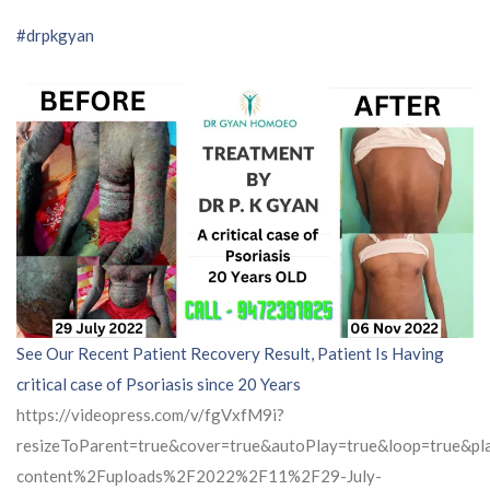
#drpkgyan
See Our Recent Patient Recovery Result, Patient Is Having
critical case of Psoriasis since 20 Years
https://videopress.com/v/fgVxfM9i?
resizeToParent=true&cover=true&autoPlay=true&loop=true&
content%2Fuploads%2F2022%2F11%2F29-July-