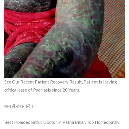
See Our Recent Patient Recovery Result, Patient Is Having
critical case of Psoriasis since 20 Years.
आज ही संपर्क करें ।
Best Homoeopathic Doctor in Patna Bihar, Top Homeopathy