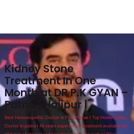
Kidney Stone
Treatment In One
Month at DR P.K GYAN –
Patna | Hajipur |
Best Homoeopathic Doctor in Patna Bihar I Top Homeopathy
Doctor in patna I 46 years experience. Treatment available for
all types of chronic and non chronic disease such as Piles ,