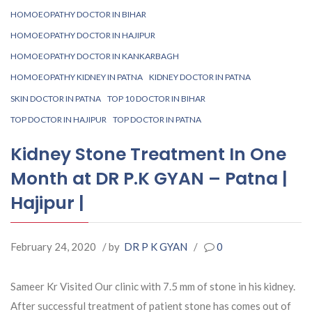
HOMOEOPATHY DOCTOR IN BIHAR
HOMOEOPATHY DOCTOR IN HAJIPUR
HOMOEOPATHY DOCTOR IN KANKARBAGH
HOMOEOPATHY KIDNEY IN PATNA
KIDNEY DOCTOR IN PATNA
SKIN DOCTOR IN PATNA
TOP 10 DOCTOR IN BIHAR
TOP DOCTOR IN HAJIPUR
TOP DOCTOR IN PATNA
Kidney Stone Treatment In One
Month at DR P.K GYAN – Patna |
Hajipur |
February 24, 2020
/ by
DR P K GYAN
/
0
Sameer Kr Visited Our clinic with 7.5 mm of stone in his kidney.
After successful treatment of patient stone has comes out of