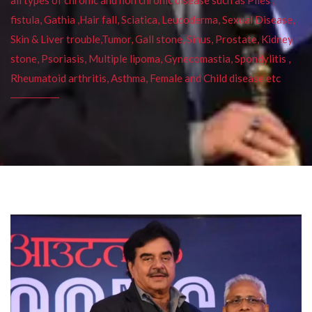
fistula, Gathia ,Hair fall, Sciatica, Leucoderma, Sexual Disease,
Skin & Liver trouble,Tumor, Gall stone, Sinus, Prostate, Kidney
stone, Psoriasis, Multiple lipoma, Gynecomastia, Spondylitis ,
Rheumatoid arthritis, Asthma, Female and Child disease etc