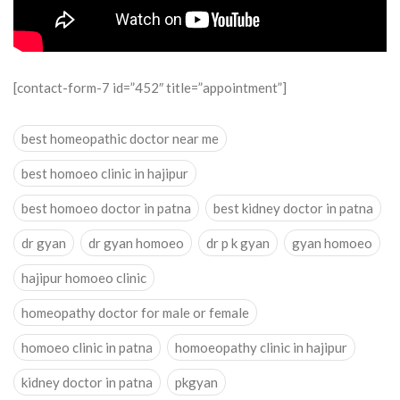
[contact-form-7 id=”452″ title=”appointment”]
best homeopathic doctor near me
best homoeo clinic in hajipur
best homoeo doctor in patna
best kidney doctor in patna
dr gyan
dr gyan homoeo
dr p k gyan
gyan homoeo
hajipur homoeo clinic
homeopathy doctor for male or female
homoeo clinic in patna
homoeopathy clinic in hajipur
kidney doctor in patna
pkgyan