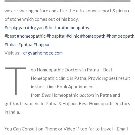
we are sharing before and after the ultrasound report & picture
of stone which comes out of his body.
#drpkgyan
#drgyan
#doctor
#homeopathy
#best
#homeopathic
#hospital
#clinic
#homeopath
#homoeopath
#bihar
#patna
#hajipur
Visit us:-
drgyanhomoeo.com
T
op Homeopathic Doctors in Patna – Best
Homeopathic clinic in Patna, Providing best result
in short time.Book Appointment
from
Best
Homeopathic
doctors
in Patna and
get
top
treatment in Patna & Hajipur. Best Homeopath Doctors
in India.
You Can Consult on Phone or Video if too far to travel – Email