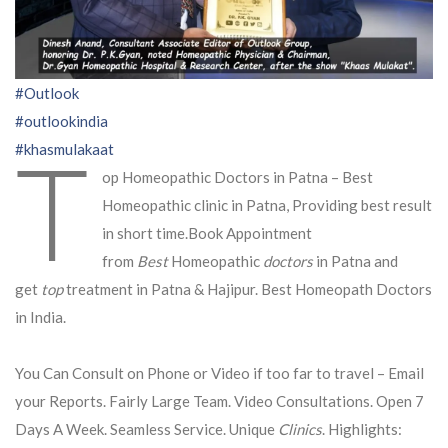
#Outlook
#outlookindia
T
#khasmulakaat
op Homeopathic Doctors in Patna – Best
Homeopathic clinic in Patna, Providing best result
in short time.Book Appointment
from
Best
Homeopathic
doctors
in Patna and
get
top
treatment in Patna & Hajipur. Best Homeopath Doctors
in India.
You Can Consult on Phone or Video if too far to travel – Email
your Reports. Fairly Large Team. Video Consultations. Open 7
Days A Week. Seamless Service. Unique
Clinics
. Highlights: