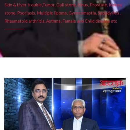
Skin & Liver trouble,Tumor, Gall stone, Sinus, Prostate, Kidney
stone, Psoriasis, Multiple lipoma, Gynecomastia, Spondylitis ,
Rheumatoid arthritis, Asthma, Female and Child disease etc