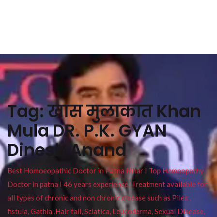
Tag:
खास मुलाकात Khan
Mula DR. P.K. GYAN
Dinesh Anand
Best Homoeopathic Doctor in Patna Bihar I Top Homeopathy
Doctor in patna I 46 years experience. Treatment available for
all types of chronic and non chronic disease such as Piles ,
fistula, Gathia ,Hair fall, Sciatica, Leucoderma, Sexual Disease,