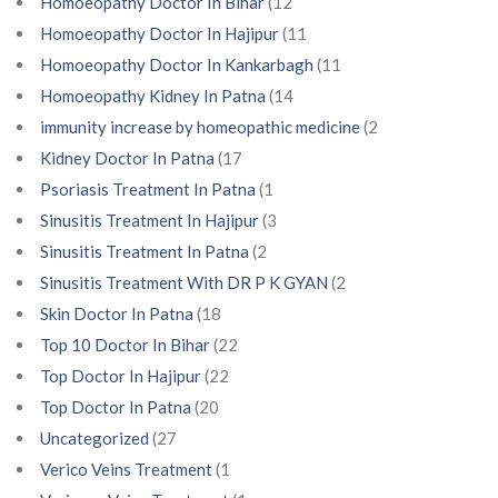
Homoeopathy Doctor In Bihar
(12
Homoeopathy Doctor In Hajipur
(11
Homoeopathy Doctor In Kankarbagh
(11
Homoeopathy Kidney In Patna
(14
immunity increase by homeopathic medicine
(2
Kidney Doctor In Patna
(17
Psoriasis Treatment In Patna
(1
Sinusitis Treatment In Hajipur
(3
Sinusitis Treatment In Patna
(2
Sinusitis Treatment With DR P K GYAN
(2
Skin Doctor In Patna
(18
Top 10 Doctor In Bihar
(22
Top Doctor In Hajipur
(22
Top Doctor In Patna
(20
Uncategorized
(27
Verico Veins Treatment
(1