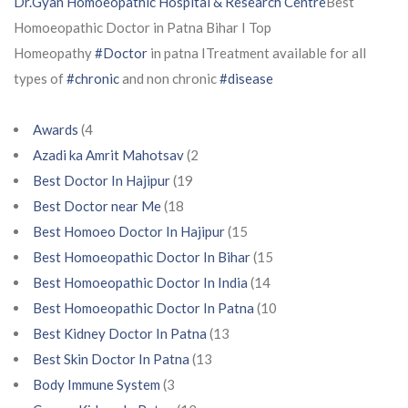
Dr.Gyan Homoeopathic Hospital & Research Centre
Best
Homoeopathic Doctor in Patna Bihar I Top
Homeopathy
#Doctor
in patna ITreatment available for all
types of
#chronic
and non chronic
#disease
Awards
(4
Azadi ka Amrit Mahotsav
(2
Best Doctor In Hajipur
(19
Best Doctor near Me
(18
Best Homoeo Doctor In Hajipur
(15
Best Homoeopathic Doctor In Bihar
(15
Best Homoeopathic Doctor In India
(14
Best Homoeopathic Doctor In Patna
(10
Best Kidney Doctor In Patna
(13
Best Skin Doctor In Patna
(13
Body Immune System
(3