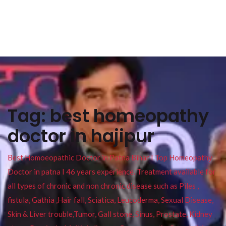
Tag:
best homeopathy
doctor in hajipur
Best Homoeopathic Doctor in Patna Bihar I Top Homeopathy
Doctor in patna I 46 years experience. Treatment available for
all types of chronic and non chronic disease such as Piles ,
fistula, Gathia ,Hair fall, Sciatica, Leucoderma, Sexual Disease,
Skin & Liver trouble,Tumor, Gall stone, Sinus, Prostate, Kidney