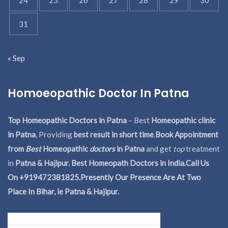
31
« Sep
Homoeopathic Doctor In Patna
Top Homeopathic Doctors in Patna
– Best
Homeopathic clinic
in Patna
, Providing
best result in short time
.
Book Appointment
from
Best
Homeopathic
doctors
in Patna
and get
top
treatment
in
Patna & Hajipur. Best Homeopath Doctors in India.
Call Us
On +919472381825.Presently Our Presence Are At Two
Place In Bihar, ie Patna & Hajipur.