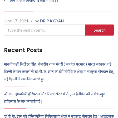
Vericose Veins Treatment
(1
June 17, 2021
/
by
DR P K GYAN
Search
for:
Recent Posts
माननीय डॉ. जितेंद्र सिंह , केंद्रीय राज्य मंत्री ( स्वतंत्र प्रभार ) भारत सरकार, नई
दिल्ली के कर कमलों से डॉ. पी. के. ज्ञान को होमियोपैथि के क्षेत्र में उत्कृष्ट योगदान हेतु
नई दिल्ली में सम्मानित करते हुए।
डॉ. ज्ञान होम्योपैथी हॉस्पिटल और रिसर्च सेंटर में सैमुएल हैनीमेन की जयंती बहुत
हर्षोल्लास के साथ मनायी गई |
डॉ पी. के. ज्ञान को हॉमियोपैथिक चिकित्सा के क्षेत्र में उत्कृष्ट योगदान हेतु “ आउटलुक