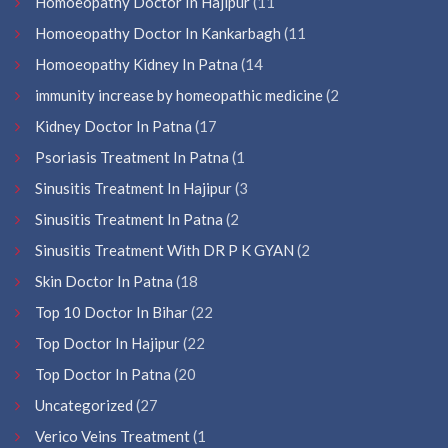
Homoeopathy Doctor In Hajipur
(11
Homoeopathy Doctor In Kankarbagh
(11
Homoeopathy Kidney In Patna
(14
immunity increase by homeopathic medicine
(2
Kidney Doctor In Patna
(17
Psoriasis Treatment In Patna
(1
Sinusitis Treatment In Hajipur
(3
Sinusitis Treatment In Patna
(2
Sinusitis Treatment With DR P K GYAN
(2
Skin Doctor In Patna
(18
Top 10 Doctor In Bihar
(22
Top Doctor In Hajipur
(22
Top Doctor In Patna
(20
Uncategorized
(27
Verico Veins Treatment
(1