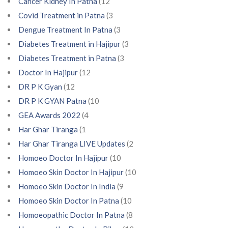
Cancer Kidney In Patna
(12
Covid Treatment in Patna
(3
Dengue Treatment In Patna
(3
Diabetes Treatment in Hajipur
(3
Diabetes Treatment in Patna
(3
Doctor In Hajipur
(12
DR P K Gyan
(12
DR P K GYAN Patna
(10
GEA Awards 2022
(4
Har Ghar Tiranga
(1
Har Ghar Tiranga LIVE Updates
(2
Homoeo Doctor In Hajipur
(10
Homoeo Skin Doctor In Hajipur
(10
Homoeo Skin Doctor In India
(9
Homoeo Skin Doctor In Patna
(10
Homoeopathic Doctor In Patna
(8