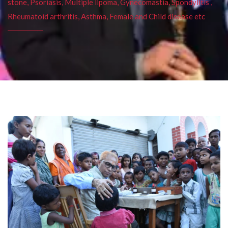
stone, Psoriasis, Multiple lipoma, Gynecomastia, Spondylitis ,
Rheumatoid arthritis, Asthma, Female and Child disease etc