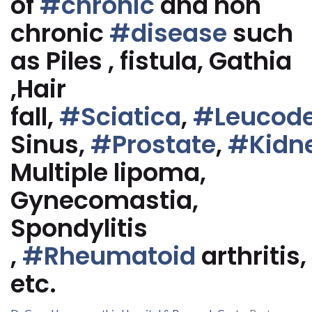
of
#chronic
and non
chronic
#disease
such
as Piles , fistula, Gathia
,Hair
fall,
#Sciatica
,
#Leucod
Sinus,
#Prostate
,
#Kidn
Multiple lipoma,
Gynecomastia,
Spondylitis
,
#Rheumatoid
arthritis,
etc.