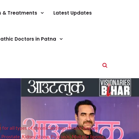
s & Treatments
Latest Updates
athic Doctors in Patna
or all types of chronic and non chronic disease
s, Prostate, Kidney stone, Psoriasis, Multiple lipoma,