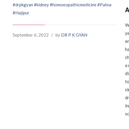
#drpkgyan
#kidney
#homoeopathicmedicine
#Patna
A
#Hajipur
We
ye
September 6, 2022
/
by
DR P K GYAN
en
ha
ch
a 
d
to
si
dr
in
sc