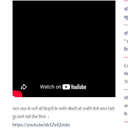
डॉ
बह
डॉ 
“ 
दि
C
W
Tr
सो
अन
पवन लाल से जानें की किड्नी के गम्भीर बीमारी को उन्होंने कैसे समय रेहते
के
हुए हमारे यहाँ ठीक किया ।
https://youtu.be/sb1ZeEjUobc