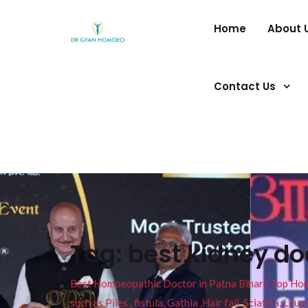
Home
About 
Contact Us
Tag:
best kidney do
Best Homoeopathic Doctor in Patna Bihar I Top Homeo
such as Piles , fistula, Gathia ,Hair fall, Sciatica, L