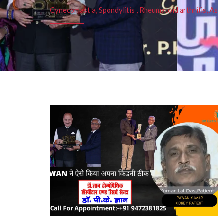
Gynecomastia, Spondylitis , Rheumatoid arthritis, As