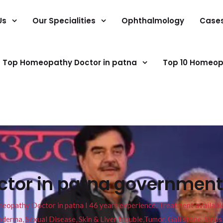
Us
Our Specialities
Ophthalmology
Case
Top Homeopathy Doctor in patna
Top 10 Homeop
ctor in patna government
pathy Doctor in patna I 46 years experience. Treatment available f
eucoderma, Sexual Disease, Skin & Liver trouble,Tumor, Gall stone, Sinu