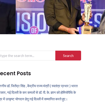
arch
r:
ecent Posts
ननीय डॉ. जितेंद्र सिंह , केंद्रीय राज्य मंत्री ( स्वतंत्र प्रभार ) भारत
कार, नई दिल्ली के कर कमलों से डॉ. पी. के. ज्ञान को होमियोपैथि के
ेत्र में उत्कृष्ट योगदान हेतु नई दिल्ली में सम्मानित करते हुए।