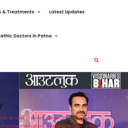
s & Treatments
Latest Updates
athic Doctors in Patna
y
or all types of chronic and non chronic disease
s, Prostate, Kidney stone, Psoriasis, Multiple lipoma,