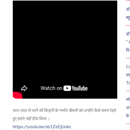
डॉ
बह
डॉ 
“ 
दि
C
W
Tr
सो
अन
पवन लाल से जानें की किड्नी के गम्भीर बीमारी को उन्होंने कैसे समय रेहते
के
हुए हमारे यहाँ ठीक किया ।
https://youtu.be/sb1ZeEjUobc