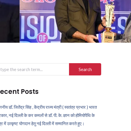
arch
r:
ecent Posts
ननीय डॉ. जितेंद्र सिंह , केंद्रीय राज्य मंत्री ( स्वतंत्र प्रभार ) भारत
कार, नई दिल्ली के कर कमलों से डॉ. पी. के. ज्ञान को होमियोपैथि के
ेत्र में उत्कृष्ट योगदान हेतु नई दिल्ली में सम्मानित करते हुए।