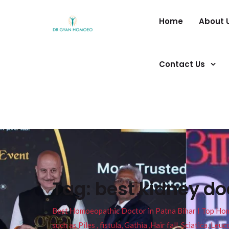
Home
About 
Contact Us
Tag:
best kidney d
Best Homoeopathic Doctor in Patna Bihar I Top Homeo
such as Piles , fistula, Gathia ,Hair fall, Sciatica, L