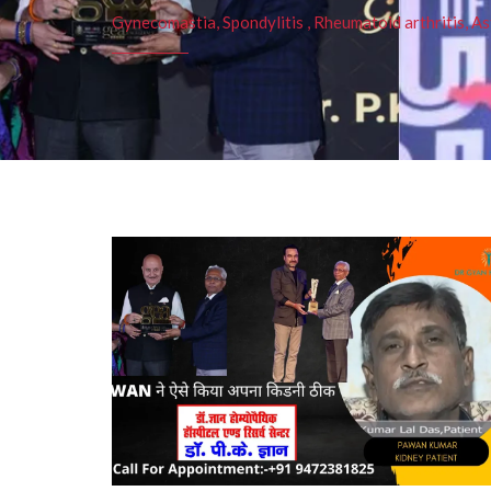
Gynecomastia, Spondylitis , Rheumatoid arthritis, As