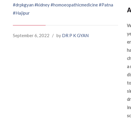
#drpkgyan
#kidney
#homoeopathicmedicine
#Patna
A
#Hajipur
We
ye
September 6, 2022
/
by
DR P K GYAN
en
ha
ch
a 
d
to
si
dr
in
sc