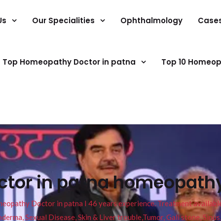
Us
Our Specialities
Ophthalmology
Case
Top Homeopathy Doctor in patna
Top 10 Homeop
octor in patna homeopath
pathy Doctor in patna I 46 years experience. Treatment available f
eucoderma, Sexual Disease, Skin & Liver trouble,Tumor, Gall stone, Sinu