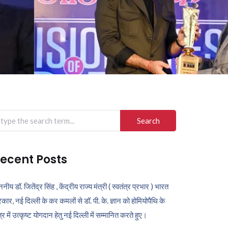
arch
r:
ecent Posts
ननीय डॉ. जितेंद्र सिंह , केंद्रीय राज्य मंत्री ( स्वतंत्र प्रभार ) भारत
कार, नई दिल्ली के कर कमलों से डॉ. पी. के. ज्ञान को होमियोपैथि के
ेत्र में उत्कृष्ट योगदान हेतु नई दिल्ली में सम्मानित करते हुए।