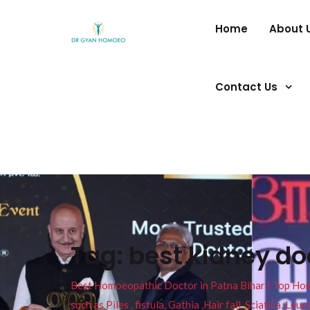
Home
About 
Contact Us
Tag:
best kidney doc
Best Homoeopathic Doctor in Patna Bihar I Top Homeo
such as Piles , fistula, Gathia ,Hair fall, Sciatica, L