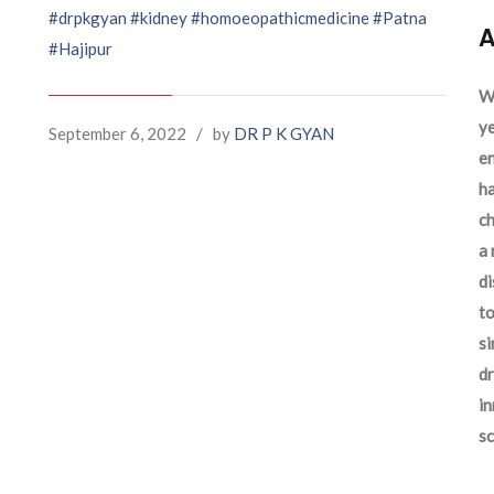
#drpkgyan
#kidney
#homoeopathicmedicine
#Patna
A
#Hajipur
We
ye
September 6, 2022
/
by
DR P K GYAN
en
ha
ch
a 
d
to
si
dr
in
sc