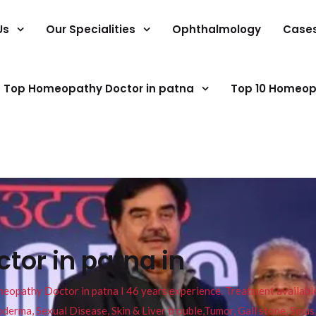
Us
Our Specialities
Ophthalmology
Case
Top Homeopathy Doctor in patna
Top 10 Homeop
tor in patna in
pathy Doctor in patna I 46 years experience. Treatment available f
eucoderma, Sexual Disease, Skin & Liver trouble,Tumor, Gall stone, Sinu