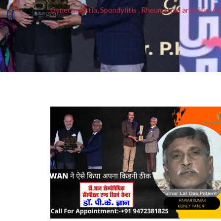
Gynecomastia, Spondylitis , Rheumatoid arthritis, As