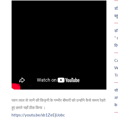
डॉ
बह
डॉ 
“ 
दि
C
W
Tr
सो
अन
पवन लाल से जानें की किड्नी के गम्भीर बीमारी को उन्होंने कैसे समय रेहते
के
हुए हमारे यहाँ ठीक किया ।
https://youtu.be/sb1ZeEjUobc