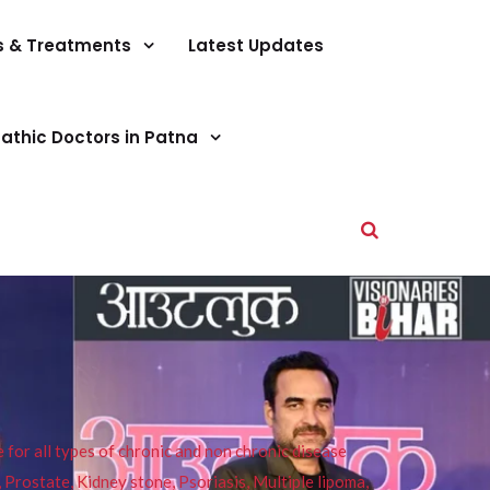
s & Treatments
Latest Updates
athic Doctors in Patna
or all types of chronic and non chronic disease
s, Prostate, Kidney stone, Psoriasis, Multiple lipoma,