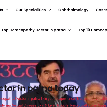
Us
Our Specialities
Ophthalmology
Case
Top Homeopathy Doctor in patna
Top 10 Homeop
ctor in patna today
pathy Doctor in patna I 46 years experience. Treatment available f
eucoderma, Sexual Disease, Skin & Liver trouble,Tumor, Gall stone, Sinu