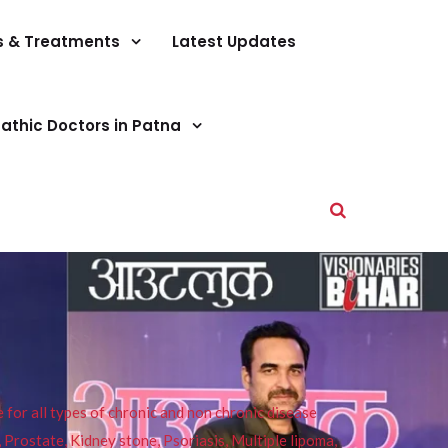
s & Treatments
Latest Updates
athic Doctors in Patna
or all types of chronic and non chronic disease
s, Prostate, Kidney stone, Psoriasis, Multiple lipoma,