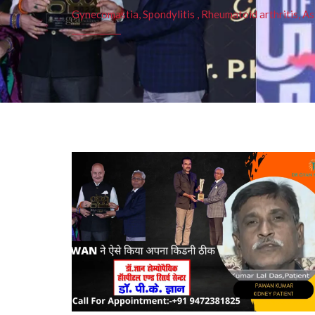
Gynecomastia, Spondylitis , Rheumatoid arthritis, As