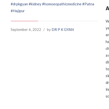
#drpkgyan
#kidney
#homoeopathicmedicine
#Patna
A
#Hajipur
We
ye
September 6, 2022
/
by
DR P K GYAN
en
ha
ch
a 
d
to
si
dr
in
sc