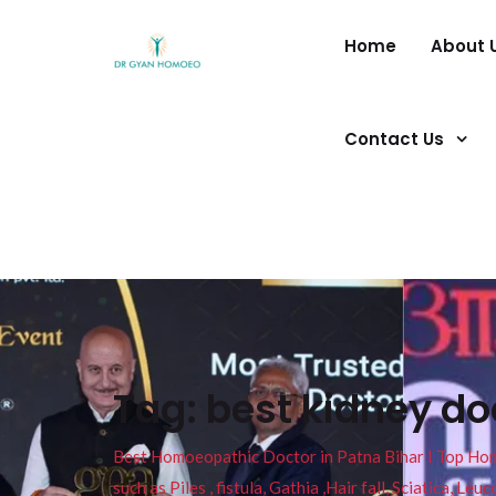
Home
About 
Contact Us
Tag:
best kidney do
Best Homoeopathic Doctor in Patna Bihar I Top Homeo
such as Piles , fistula, Gathia ,Hair fall, Sciatica, L