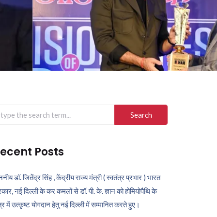
arch
r:
ecent Posts
ननीय डॉ. जितेंद्र सिंह , केंद्रीय राज्य मंत्री ( स्वतंत्र प्रभार ) भारत
कार, नई दिल्ली के कर कमलों से डॉ. पी. के. ज्ञान को होमियोपैथि के
ेत्र में उत्कृष्ट योगदान हेतु नई दिल्ली में सम्मानित करते हुए।