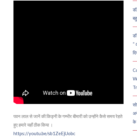
डॉ
बह
डॉ 
“ 
दि
C
W
Tr
सो
अन
पवन लाल से जानें की किड्नी के गम्भीर बीमारी को उन्होंने कैसे समय रेहते
के
हुए हमारे यहाँ ठीक किया ।
https://youtu.be/sb1ZeEjUobc