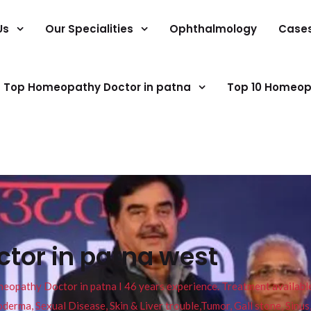
Us
Our Specialities
Ophthalmology
Case
Top Homeopathy Doctor in patna
Top 10 Homeop
ctor in patna west
pathy Doctor in patna I 46 years experience. Treatment available f
eucoderma, Sexual Disease, Skin & Liver trouble,Tumor, Gall stone, Sinu