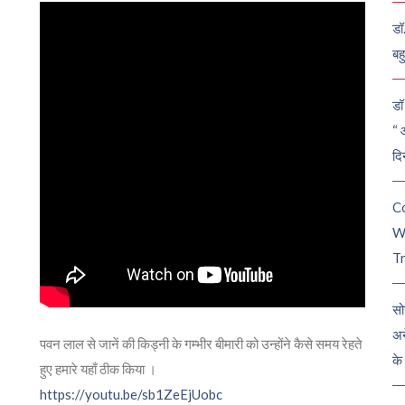
डॉ
बह
डॉ 
“ 
दि
C
W
Tr
सो
अन
पवन लाल से जानें की किड्नी के गम्भीर बीमारी को उन्होंने कैसे समय रेहते
के
हुए हमारे यहाँ ठीक किया ।
https://youtu.be/sb1ZeEjUobc