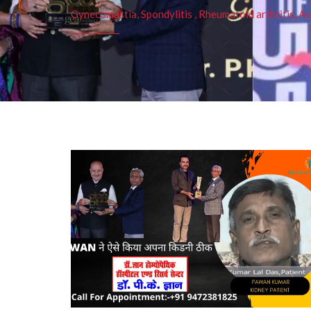
Gynecomastia, Spondylitis , Rheumatoid arthritis, As