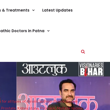
s & Treatments
Latest Updates
athic Doctors in Patna
or all types of chronic and non chronic disease
s, Prostate, Kidney stone, Psoriasis, Multiple lipoma,