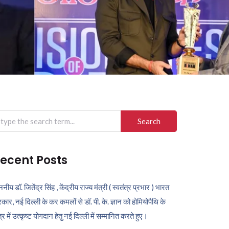
arch
r:
ecent Posts
ननीय डॉ. जितेंद्र सिंह , केंद्रीय राज्य मंत्री ( स्वतंत्र प्रभार ) भारत
कार, नई दिल्ली के कर कमलों से डॉ. पी. के. ज्ञान को होमियोपैथि के
ेत्र में उत्कृष्ट योगदान हेतु नई दिल्ली में सम्मानित करते हुए।