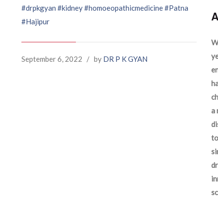
#drpkgyan
#kidney
#homoeopathicmedicine
#Patna
A
#Hajipur
We
ye
September 6, 2022
/
by
DR P K GYAN
en
ha
ch
a 
d
to
si
dr
in
sc