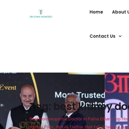
Home
About 
Contact Us
Tag:
best kidney do
Best Homoeopathic Doctor in Patna Bihar I Top Homeo
such as Piles , fistula, Gathia ,Hair fall, Sciatica, L