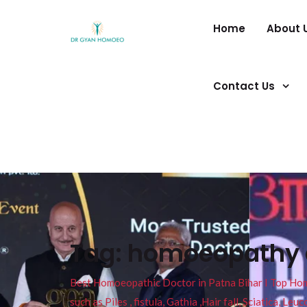
Home
About 
Contact Us
Tag:
homoeopathy do
Best Homoeopathic Doctor in Patna Bihar I Top Homeo
such as Piles , fistula, Gathia ,Hair fall, Sciatica, L