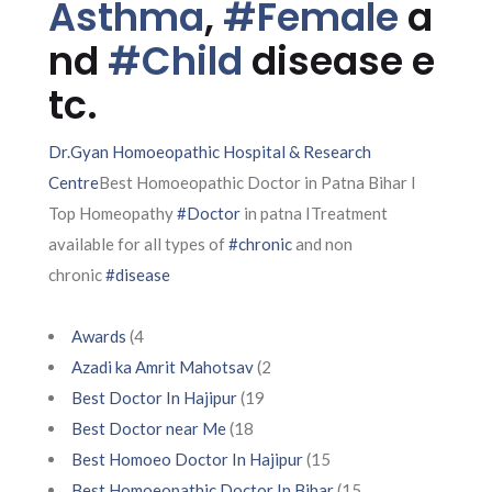
Asthma
,
#Female
a
nd
#Child
disease e
tc.
Dr.Gyan Homoeopathic Hospital & Research
Centre
Best Homoeopathic Doctor in Patna Bihar I
Top Homeopathy
#Doctor
in patna ITreatment
available for all types of
#chronic
and non
chronic
#disease
Awards
(4
Azadi ka Amrit Mahotsav
(2
Best Doctor In Hajipur
(19
Best Doctor near Me
(18
Best Homoeo Doctor In Hajipur
(15
Best Homoeopathic Doctor In Bihar
(15