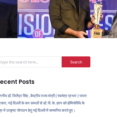
arch
r:
ecent Posts
ननीय डॉ. जितेंद्र सिंह , केंद्रीय राज्य मंत्री ( स्वतंत्र प्रभार ) भारत
कार, नई दिल्ली के कर कमलों से डॉ. पी. के. ज्ञान को होमियोपैथि के
ेत्र में उत्कृष्ट योगदान हेतु नई दिल्ली में सम्मानित करते हुए।