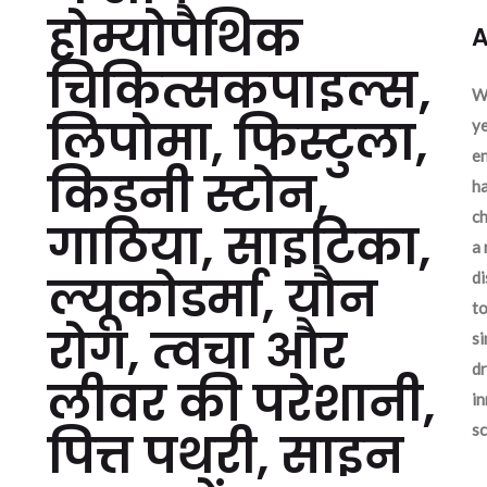
होम्योपैथिक
A
चिकित्सकपाइल्स,
We
लिपोमा, फिस्टुला,
ye
en
किडनी स्टोन,
ha
ch
गाठिया, साइटिका,
a 
ल्यूकोडर्मा, यौन
d
to
रोग, त्वचा और
si
dr
लीवर की परेशानी,
in
sc
पित्त पथरी, साइन