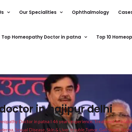
Us
Our Specialities
Ophthalmology
Case
Top Homeopathy Doctor in patna
Top 10 Homeop
ctor in hajipur delhi
pathy Doctor in patna I 46 years experience. Treatment available f
eucoderma, Sexual Disease, Skin & Liver trouble,Tumor, Gall stone, Sinu