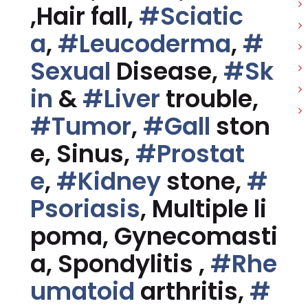
,Hair fall,
#Sciatic
a
,
#Leucoderma
,
#
Sexual
Disease,
#Sk
in
&
#Liver
trouble,
#Tumor
,
#Gall
ston
e, Sinus,
#Prostat
e
,
#Kidney
stone,
#
Psoriasis
, Multiple li
poma, Gynecomasti
a, Spondylitis ,
#Rhe
umatoid
arthritis,
#