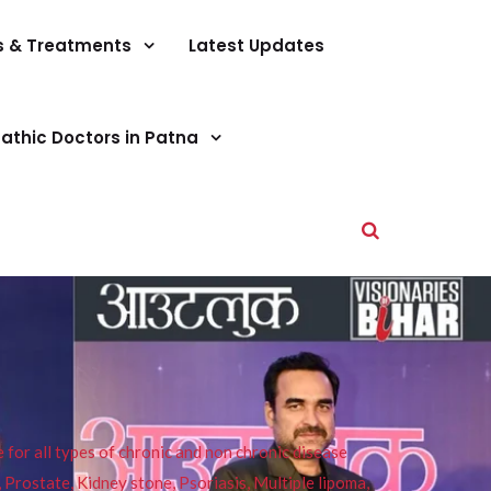
s & Treatments
Latest Updates
athic Doctors in Patna
or all types of chronic and non chronic disease
s, Prostate, Kidney stone, Psoriasis, Multiple lipoma,