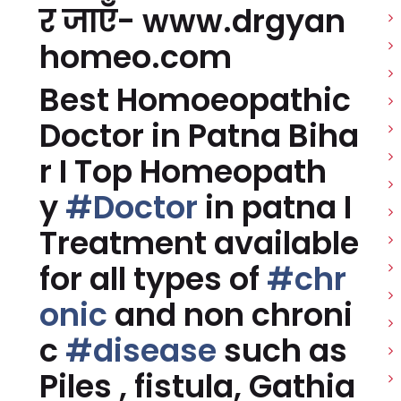
र जाएँ- www.drgyan
homeo.com
Best Homoeopathic
Doctor in Patna Biha
r I Top Homeopath
y
#Doctor
in patna I
Treatment available
for all types of
#chr
onic
and non chroni
c
#disease
such as
Piles , fistula, Gathia