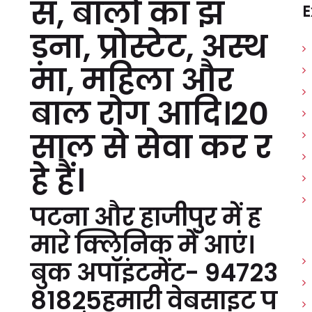
स, बालों का झ
E
ड़ना, प्रोस्टेट, अस्थ
मा, महिला और
बाल रोग आदि।20
साल से सेवा कर र
हे हैं।
पटना और हाजीपुर में ह
मारे क्लिनिक में आएं।
बुक अपॉइंटमेंट- 94723
81825हमारी वेबसाइट प