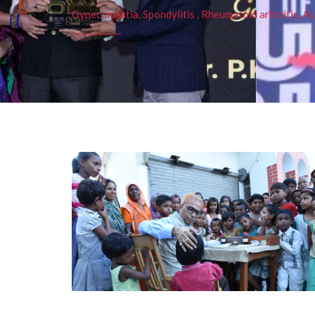
Gynecomastia, Spondylitis , Rheumatoid arthritis, As