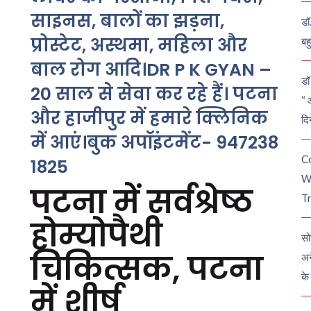
साइनस, बालों का झड़ना,
डॉ
प्रोस्टेट, अस्थमा, महिला और
बह
बाल रोग आदि।DR P K GYAN –
डॉ 
20 साल से सेवा कर रहे हैं। पटना
“ 
और हाजीपुर में हमारे क्लिनिक
दि
में आएं।बुक अपॉइंटमेंट- 947238
C
1825
W
पटना में सर्वश्रेष्ठ
Tr
होम्योपैथी
सो
चिकित्सक, पटना
अन
के
में शीर्ष