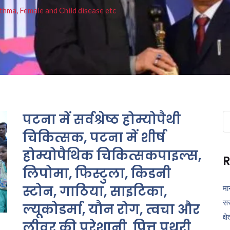
thma, Female and Child disease etc
पटना में सर्वश्रेष्ठ होम्योपैथी
Se
fo
चिकित्सक, पटना में शीर्ष
होम्योपैथिक चिकित्सकपाइल्स,
R
लिपोमा, फिस्टुला, किडनी
स्टोन, गाठिया, साइटिका,
मा
सर
ल्यूकोडर्मा, यौन रोग, त्वचा और
क्ष
लीवर की परेशानी, पित्त पथरी,