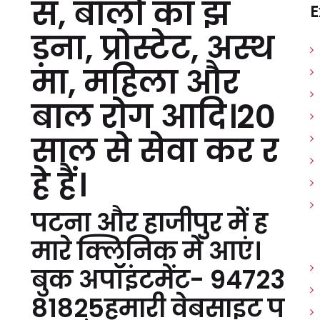
स, बालों का झ
E
ड़ना, प्रोस्टेट, अस्थ
मा, महिला और
बाल रोग आदि।20
साल से सेवा कर र
हे हैं।
पटना और हाजीपुर में ह
मारे क्लिनिक में आएं।
बुक अपॉइंटमेंट- 94723
81825हमारी वेबसाइट प