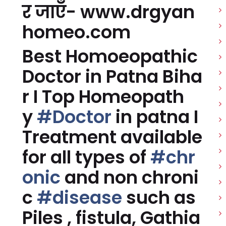
र जाएँ- www.drgyan
homeo.com
Best Homoeopathic
Doctor in Patna Biha
r I Top Homeopath
y
#Doctor
in patna I
Treatment available
for all types of
#chr
onic
and non chroni
c
#disease
such as
Piles , fistula, Gathia