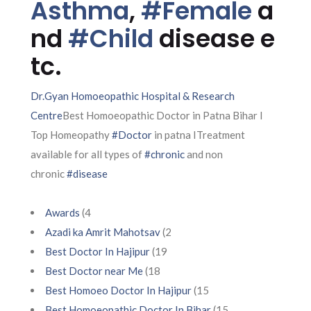
Asthma
,
#Female
a
nd
#Child
disease e
tc.
Dr.Gyan Homoeopathic Hospital & Research
Centre
Best Homoeopathic Doctor in Patna Bihar I
Top Homeopathy
#Doctor
in patna ITreatment
available for all types of
#chronic
and non
chronic
#disease
Awards
(4
Azadi ka Amrit Mahotsav
(2
Best Doctor In Hajipur
(19
Best Doctor near Me
(18
Best Homoeo Doctor In Hajipur
(15
Best Homoeopathic Doctor In Bihar
(15