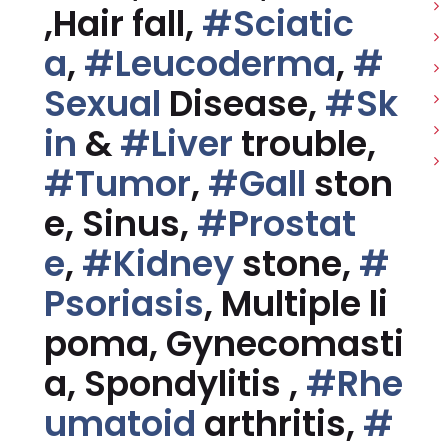
,Hair fall,
#Sciatic
a
,
#Leucoderma
,
#
Sexual
Disease,
#Sk
in
&
#Liver
trouble,
#Tumor
,
#Gall
ston
e, Sinus,
#Prostat
e
,
#Kidney
stone,
#
Psoriasis
, Multiple li
poma, Gynecomasti
a, Spondylitis ,
#Rhe
umatoid
arthritis,
#