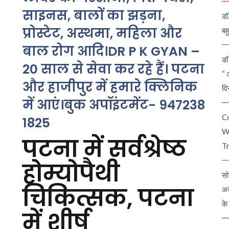
साइनस, बालों का झड़ना,
डॉ
प्रोस्टेट, अस्थमा, महिला और
बह
बाल रोग आदि।DR P K GYAN –
डॉ 
20 साल से सेवा कर रहे हैं। पटना
“ 
और हाजीपुर में हमारे क्लिनिक
दि
में आएं।बुक अपॉइंटमेंट- 947238
C
1825
W
पटना में सर्वश्रेष्ठ
Tr
होम्योपैथी
सो
चिकित्सक, पटना
अन
के
में शीर्ष