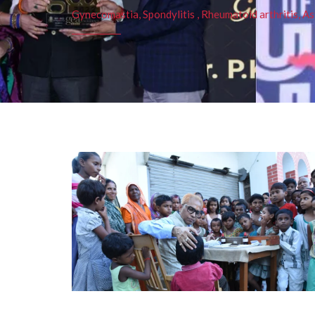
Gynecomastia, Spondylitis , Rheumatoid arthritis, As