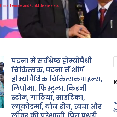
thma, Female and Child disease etc
पटना में सर्वश्रेष्ठ होम्योपैथी
Se
fo
चिकित्सक, पटना में शीर्ष
होम्योपैथिक चिकित्सकपाइल्स,
R
लिपोमा, फिस्टुला, किडनी
स्टोन, गाठिया, साइटिका,
मा
सर
ल्यूकोडर्मा, यौन रोग, त्वचा और
क्ष
लीवर की परेशानी, पित्त पथरी,