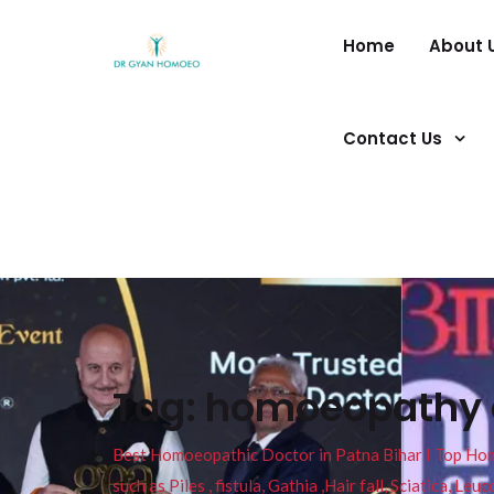
Home
About 
Contact Us
Tag:
homoeopathy do
Best Homoeopathic Doctor in Patna Bihar I Top Homeo
such as Piles , fistula, Gathia ,Hair fall, Sciatica, L