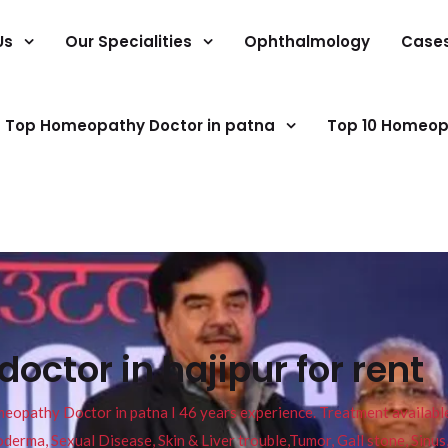
Us
Our Specialities
Ophthalmology
Case
Top Homeopathy Doctor in patna
Top 10 Homeop
ctor in hajipur for rent
pathy Doctor in patna I 46 years experience. Treatment available f
eucoderma, Sexual Disease, Skin & Liver trouble,Tumor, Gall stone, Sinu