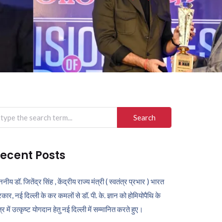
arch
r:
ecent Posts
ननीय डॉ. जितेंद्र सिंह , केंद्रीय राज्य मंत्री ( स्वतंत्र प्रभार ) भारत
कार, नई दिल्ली के कर कमलों से डॉ. पी. के. ज्ञान को होमियोपैथि के
ेत्र में उत्कृष्ट योगदान हेतु नई दिल्ली में सम्मानित करते हुए।