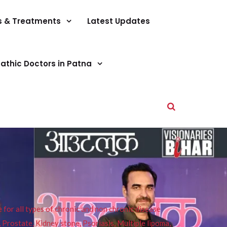
s & Treatments
Latest Updates
athic Doctors in Patna
or all types of chronic and non chronic disease
s, Prostate, Kidney stone, Psoriasis, Multiple lipoma,