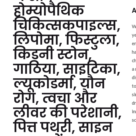
होम्योपैथिक
A
चिकित्सकपाइल्स,
We
लिपोमा, फिस्टुला,
ye
en
किडनी स्टोन,
ha
ch
गाठिया, साइटिका,
a 
ल्यूकोडर्मा, यौन
d
to
रोग, त्वचा और
si
dr
लीवर की परेशानी,
in
sc
पित्त पथरी, साइन