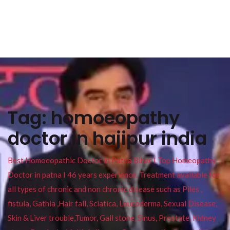
Tag:
homoeopathy
doctor in hajipur india
Best Homoeopathic Doctor in Patna Bihar I Top Homeopathy
Doctor in patna I 46 years experience. Treatment available for
all types of chronic and non chronic disease such as Piles ,
fistula, Gathia ,Hair fall, Sciatica, Leucoderma, Sexual Disease,
Skin & Liver trouble,Tumor, Gall stone, Sinus, Prostate, Kidney