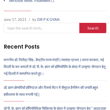
Vericose Veins Treatment
(1
June 17, 2021
/
by
DR P K GYAN
Search
for:
Recent Posts
माननीय डॉ. जितेंद्र सिंह , केंद्रीय राज्य मंत्री ( स्वतंत्र प्रभार ) भारत सरकार, नई
दिल्ली के कर कमलों से डॉ. पी. के. ज्ञान को होमियोपैथि के क्षेत्र में उत्कृष्ट योगदान हेतु
नई दिल्ली में सम्मानित करते हुए।
डॉ. ज्ञान होम्योपैथी हॉस्पिटल और रिसर्च सेंटर में सैमुएल हैनीमेन की जयंती बहुत
हर्षोल्लास के साथ मनायी गई |
डॉ पी. के. ज्ञान को हॉमियोपैथिक चिकित्सा के क्षेत्र में उत्कृष्ट योगदान हेतु “ आउटलुक