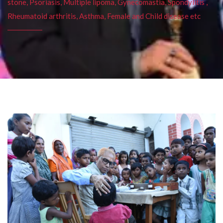
stone, Psoriasis, Multiple lipoma, Gynecomastia, Spondylitis ,
Rheumatoid arthritis, Asthma, Female and Child disease etc