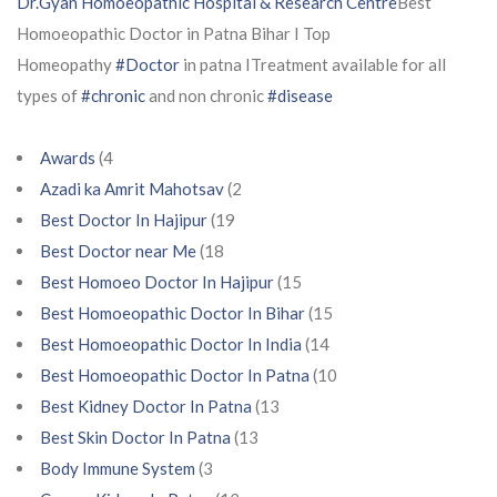
Dr.Gyan Homoeopathic Hospital & Research Centre
Best
Homoeopathic Doctor in Patna Bihar I Top
Homeopathy
#Doctor
in patna ITreatment available for all
types of
#chronic
and non chronic
#disease
Awards
(4
Azadi ka Amrit Mahotsav
(2
Best Doctor In Hajipur
(19
Best Doctor near Me
(18
Best Homoeo Doctor In Hajipur
(15
Best Homoeopathic Doctor In Bihar
(15
Best Homoeopathic Doctor In India
(14
Best Homoeopathic Doctor In Patna
(10
Best Kidney Doctor In Patna
(13
Best Skin Doctor In Patna
(13
Body Immune System
(3