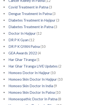
Cancer Kidney In Patna
(12
Covid Treatment in Patna
(3
Dengue Treatment In Patna
(3
Diabetes Treatment in Hajipur
(3
Diabetes Treatment in Patna
(3
Doctor In Hajipur
(12
DR P K Gyan
(12
DR P K GYAN Patna
(10
GEA Awards 2022
(4
Har Ghar Tiranga
(1
Har Ghar Tiranga LIVE Updates
(2
Homoeo Doctor In Hajipur
(10
Homoeo Skin Doctor In Hajipur
(10
Homoeo Skin Doctor In India
(9
Homoeo Skin Doctor In Patna
(10
Homoeopathic Doctor In Patna
(8