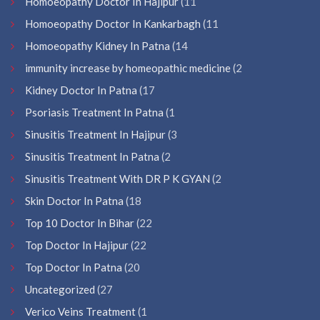
Homoeopathy Doctor In Hajipur
(11
Homoeopathy Doctor In Kankarbagh
(11
Homoeopathy Kidney In Patna
(14
immunity increase by homeopathic medicine
(2
Kidney Doctor In Patna
(17
Psoriasis Treatment In Patna
(1
Sinusitis Treatment In Hajipur
(3
Sinusitis Treatment In Patna
(2
Sinusitis Treatment With DR P K GYAN
(2
Skin Doctor In Patna
(18
Top 10 Doctor In Bihar
(22
Top Doctor In Hajipur
(22
Top Doctor In Patna
(20
Uncategorized
(27
Verico Veins Treatment
(1