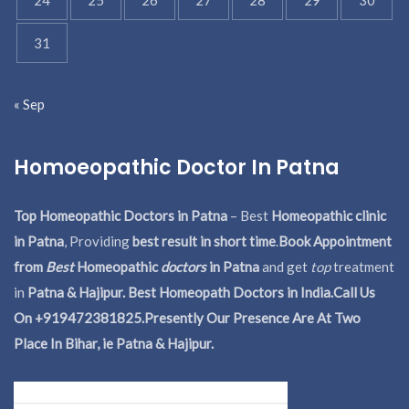
31
« Sep
Homoeopathic Doctor In Patna
Top Homeopathic Doctors in Patna
– Best
Homeopathic clinic
in Patna
, Providing
best result in short time
.
Book Appointment
from
Best
Homeopathic
doctors
in Patna
and get
top
treatment
in
Patna & Hajipur. Best Homeopath Doctors in India.
Call Us
On +919472381825.Presently Our Presence Are At Two
Place In Bihar, ie Patna & Hajipur.