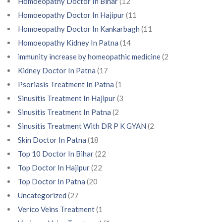
Homoeopathy Doctor In Bihar
(12
Homoeopathy Doctor In Hajipur
(11
Homoeopathy Doctor In Kankarbagh
(11
Homoeopathy Kidney In Patna
(14
immunity increase by homeopathic medicine
(2
Kidney Doctor In Patna
(17
Psoriasis Treatment In Patna
(1
Sinusitis Treatment In Hajipur
(3
Sinusitis Treatment In Patna
(2
Sinusitis Treatment With DR P K GYAN
(2
Skin Doctor In Patna
(18
Top 10 Doctor In Bihar
(22
Top Doctor In Hajipur
(22
Top Doctor In Patna
(20
Uncategorized
(27
Verico Veins Treatment
(1