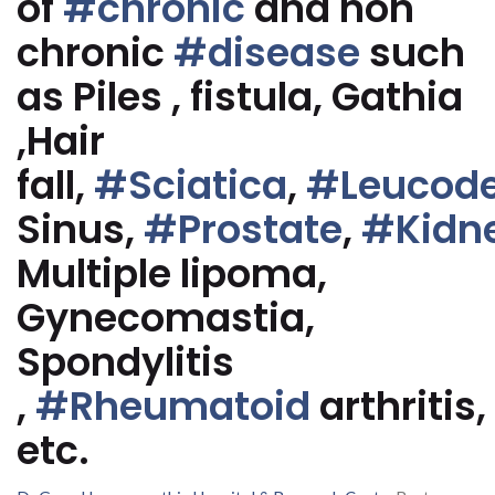
of
#chronic
and non
chronic
#disease
such
as Piles , fistula, Gathia
,Hair
fall,
#Sciatica
,
#Leucod
Sinus,
#Prostate
,
#Kidn
Multiple lipoma,
Gynecomastia,
Spondylitis
,
#Rheumatoid
arthritis,
etc.