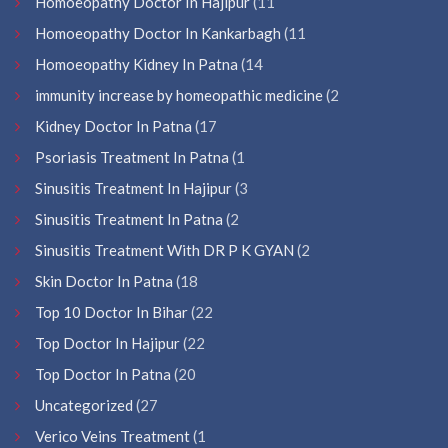
Homoeopathy Doctor In Hajipur
(11
Homoeopathy Doctor In Kankarbagh
(11
Homoeopathy Kidney In Patna
(14
immunity increase by homeopathic medicine
(2
Kidney Doctor In Patna
(17
Psoriasis Treatment In Patna
(1
Sinusitis Treatment In Hajipur
(3
Sinusitis Treatment In Patna
(2
Sinusitis Treatment With DR P K GYAN
(2
Skin Doctor In Patna
(18
Top 10 Doctor In Bihar
(22
Top Doctor In Hajipur
(22
Top Doctor In Patna
(20
Uncategorized
(27
Verico Veins Treatment
(1