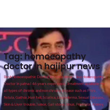
Tag:
homoeopathy
doctor in hajipur news
Best Homoeopathic Doctor in Patna Bihar I Top Homeopathy
Doctor in patna I 46 years experience. Treatment available for
all types of chronic and non chronic disease such as Piles ,
fistula, Gathia ,Hair fall, Sciatica, Leucoderma, Sexual Disease,
Skin & Liver trouble,Tumor, Gall stone, Sinus, Prostate, Kidney