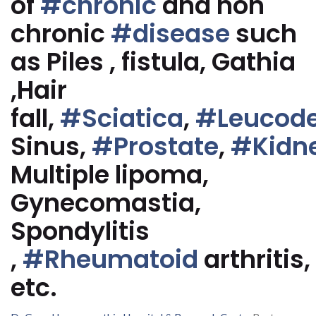
of
#chronic
and non
chronic
#disease
such
as Piles , fistula, Gathia
,Hair
fall,
#Sciatica
,
#Leucod
Sinus,
#Prostate
,
#Kidn
Multiple lipoma,
Gynecomastia,
Spondylitis
,
#Rheumatoid
arthritis,
etc.