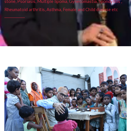
stone, Psoriasis, Multiple lipoma, Gynecomastia, Spondylitis ,
Rheumatoid arthritis, Asthma, Female and Child disease etc