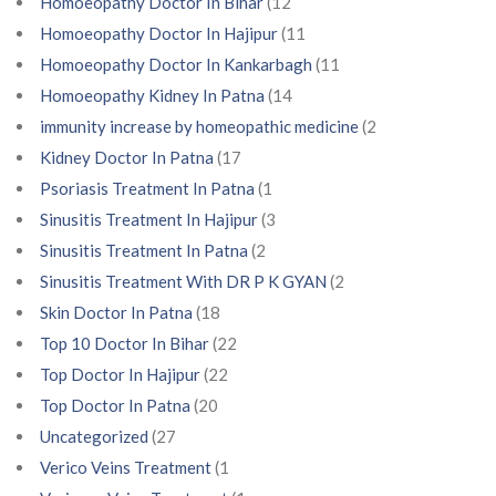
Homoeopathy Doctor In Bihar
(12
Homoeopathy Doctor In Hajipur
(11
Homoeopathy Doctor In Kankarbagh
(11
Homoeopathy Kidney In Patna
(14
immunity increase by homeopathic medicine
(2
Kidney Doctor In Patna
(17
Psoriasis Treatment In Patna
(1
Sinusitis Treatment In Hajipur
(3
Sinusitis Treatment In Patna
(2
Sinusitis Treatment With DR P K GYAN
(2
Skin Doctor In Patna
(18
Top 10 Doctor In Bihar
(22
Top Doctor In Hajipur
(22
Top Doctor In Patna
(20
Uncategorized
(27
Verico Veins Treatment
(1