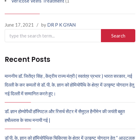
Vericose Veins Treatment
(1
June 17, 2021
/
by
DR P K GYAN
Search
for:
Recent Posts
माननीय डॉ. जितेंद्र सिंह , केंद्रीय राज्य मंत्री ( स्वतंत्र प्रभार ) भारत सरकार, नई
दिल्ली के कर कमलों से डॉ. पी. के. ज्ञान को होमियोपैथि के क्षेत्र में उत्कृष्ट योगदान हेतु
नई दिल्ली में सम्मानित करते हुए।
डॉ. ज्ञान होम्योपैथी हॉस्पिटल और रिसर्च सेंटर में सैमुएल हैनीमेन की जयंती बहुत
हर्षोल्लास के साथ मनायी गई |
डॉ पी. के. ज्ञान को हॉमियोपैथिक चिकित्सा के क्षेत्र में उत्कृष्ट योगदान हेतु “ आउटलुक