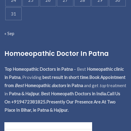
31
« Sep
Homoeopathic Doctor In Patna
Top Homeopathic Doctors in Patna
– Best
Homeopathic clinic
in Patna
, Providing
best result in short time
.
Book Appointment
from
Best
Homeopathic
doctors
in Patna
and get
top
treatment
in
Patna & Hajipur. Best Homeopath Doctors in India.
Call Us
On +919472381825.Presently Our Presence Are At Two
Place In Bihar, ie Patna & Hajipur.