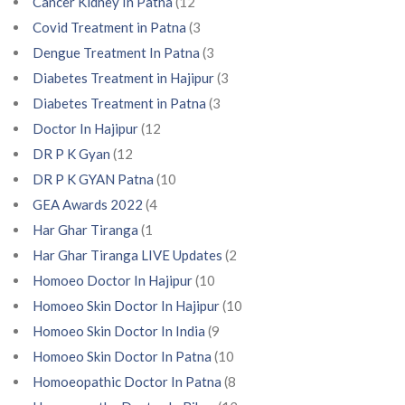
Cancer Kidney In Patna
(12
Covid Treatment in Patna
(3
Dengue Treatment In Patna
(3
Diabetes Treatment in Hajipur
(3
Diabetes Treatment in Patna
(3
Doctor In Hajipur
(12
DR P K Gyan
(12
DR P K GYAN Patna
(10
GEA Awards 2022
(4
Har Ghar Tiranga
(1
Har Ghar Tiranga LIVE Updates
(2
Homoeo Doctor In Hajipur
(10
Homoeo Skin Doctor In Hajipur
(10
Homoeo Skin Doctor In India
(9
Homoeo Skin Doctor In Patna
(10
Homoeopathic Doctor In Patna
(8