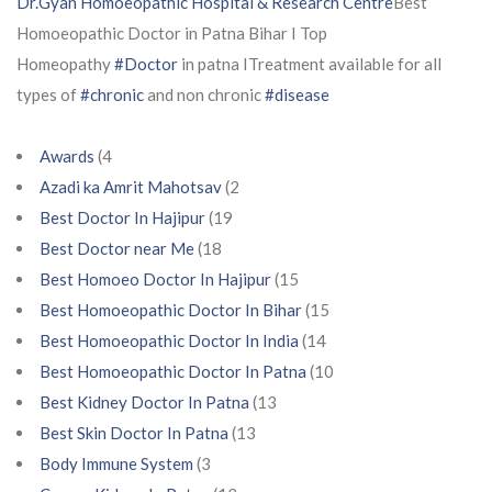
Dr.Gyan Homoeopathic Hospital & Research Centre
Best
Homoeopathic Doctor in Patna Bihar I Top
Homeopathy
#Doctor
in patna ITreatment available for all
types of
#chronic
and non chronic
#disease
Awards
(4
Azadi ka Amrit Mahotsav
(2
Best Doctor In Hajipur
(19
Best Doctor near Me
(18
Best Homoeo Doctor In Hajipur
(15
Best Homoeopathic Doctor In Bihar
(15
Best Homoeopathic Doctor In India
(14
Best Homoeopathic Doctor In Patna
(10
Best Kidney Doctor In Patna
(13
Best Skin Doctor In Patna
(13
Body Immune System
(3