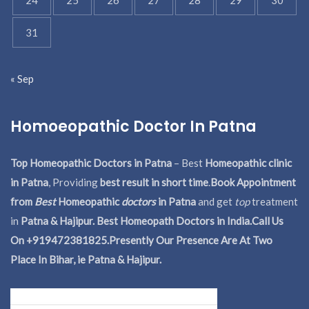
31
« Sep
Homoeopathic Doctor In Patna
Top Homeopathic Doctors in Patna
– Best
Homeopathic clinic
in Patna
, Providing
best result in short time
.
Book Appointment
from
Best
Homeopathic
doctors
in Patna
and get
top
treatment
in
Patna & Hajipur. Best Homeopath Doctors in India.
Call Us
On +919472381825.Presently Our Presence Are At Two
Place In Bihar, ie Patna & Hajipur.