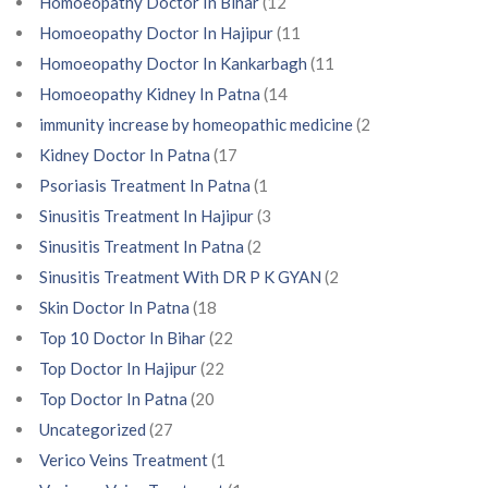
Homoeopathy Doctor In Bihar
(12
Homoeopathy Doctor In Hajipur
(11
Homoeopathy Doctor In Kankarbagh
(11
Homoeopathy Kidney In Patna
(14
immunity increase by homeopathic medicine
(2
Kidney Doctor In Patna
(17
Psoriasis Treatment In Patna
(1
Sinusitis Treatment In Hajipur
(3
Sinusitis Treatment In Patna
(2
Sinusitis Treatment With DR P K GYAN
(2
Skin Doctor In Patna
(18
Top 10 Doctor In Bihar
(22
Top Doctor In Hajipur
(22
Top Doctor In Patna
(20
Uncategorized
(27
Verico Veins Treatment
(1