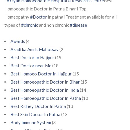
Dr.Gyan Homoeopathic Hospital & Research Centre
Best
Homoeopathic Doctor in Patna Bihar I Top
Homeopathy
#Doctor
in patna ITreatment available for all
types of
#chronic
and non chronic
#disease
Awards
(4
Azadi ka Amrit Mahotsav
(2
Best Doctor In Hajipur
(19
Best Doctor near Me
(18
Best Homoeo Doctor In Hajipur
(15
Best Homoeopathic Doctor In Bihar
(15
Best Homoeopathic Doctor In India
(14
Best Homoeopathic Doctor In Patna
(10
Best Kidney Doctor In Patna
(13
Best Skin Doctor In Patna
(13
Body Immune System
(3