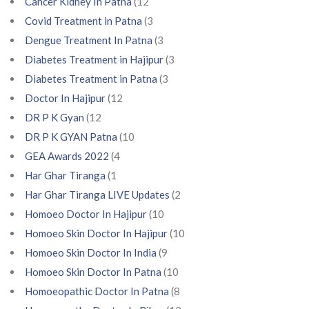
Cancer Kidney In Patna
(12
Covid Treatment in Patna
(3
Dengue Treatment In Patna
(3
Diabetes Treatment in Hajipur
(3
Diabetes Treatment in Patna
(3
Doctor In Hajipur
(12
DR P K Gyan
(12
DR P K GYAN Patna
(10
GEA Awards 2022
(4
Har Ghar Tiranga
(1
Har Ghar Tiranga LIVE Updates
(2
Homoeo Doctor In Hajipur
(10
Homoeo Skin Doctor In Hajipur
(10
Homoeo Skin Doctor In India
(9
Homoeo Skin Doctor In Patna
(10
Homoeopathic Doctor In Patna
(8