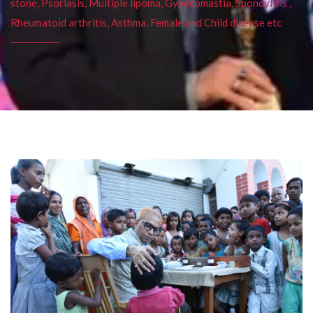
stone, Psoriasis, Multiple lipoma, Gynecomastia, Spondylitis ,
Rheumatoid arthritis, Asthma, Female and Child disease etc