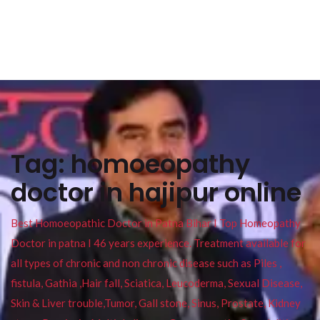
Tag:
homoeopathy
doctor in hajipur online
Best Homoeopathic Doctor in Patna Bihar I Top Homeopathy
Doctor in patna I 46 years experience. Treatment available for
all types of chronic and non chronic disease such as Piles ,
fistula, Gathia ,Hair fall, Sciatica, Leucoderma, Sexual Disease,
Skin & Liver trouble,Tumor, Gall stone, Sinus, Prostate, Kidney