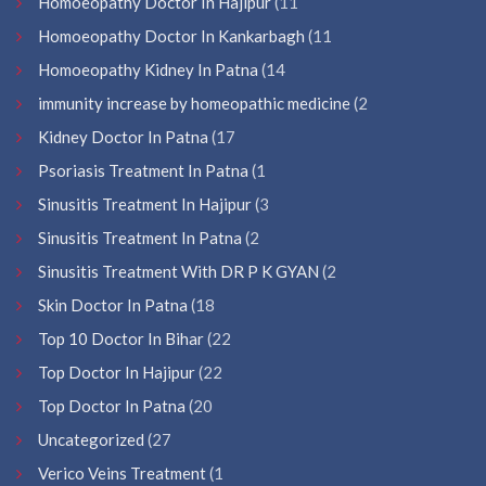
Homoeopathy Doctor In Hajipur
(11
Homoeopathy Doctor In Kankarbagh
(11
Homoeopathy Kidney In Patna
(14
immunity increase by homeopathic medicine
(2
Kidney Doctor In Patna
(17
Psoriasis Treatment In Patna
(1
Sinusitis Treatment In Hajipur
(3
Sinusitis Treatment In Patna
(2
Sinusitis Treatment With DR P K GYAN
(2
Skin Doctor In Patna
(18
Top 10 Doctor In Bihar
(22
Top Doctor In Hajipur
(22
Top Doctor In Patna
(20
Uncategorized
(27
Verico Veins Treatment
(1