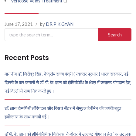
Vericose Veins Treatment
(1
June 17, 2021
/
by
DR P K GYAN
Search
for:
Recent Posts
माननीय डॉ. जितेंद्र सिंह , केंद्रीय राज्य मंत्री ( स्वतंत्र प्रभार ) भारत सरकार, नई
दिल्ली के कर कमलों से डॉ. पी. के. ज्ञान को होमियोपैथि के क्षेत्र में उत्कृष्ट योगदान हेतु
नई दिल्ली में सम्मानित करते हुए।
डॉ. ज्ञान होम्योपैथी हॉस्पिटल और रिसर्च सेंटर में सैमुएल हैनीमेन की जयंती बहुत
हर्षोल्लास के साथ मनायी गई |
डॉ पी. के. ज्ञान को हॉमियोपैथिक चिकित्सा के क्षेत्र में उत्कृष्ट योगदान हेतु “ आउटलुक