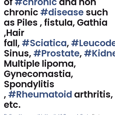
of
#chronic
and non
chronic
#disease
such
as Piles , fistula, Gathia
,Hair
fall,
#Sciatica
,
#Leucod
Sinus,
#Prostate
,
#Kidn
Multiple lipoma,
Gynecomastia,
Spondylitis
,
#Rheumatoid
arthritis,
etc.