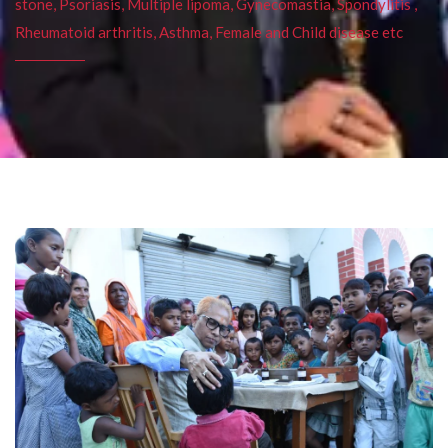
stone, Psoriasis, Multiple lipoma, Gynecomastia, Spondylitis ,
Rheumatoid arthritis, Asthma, Female and Child disease etc