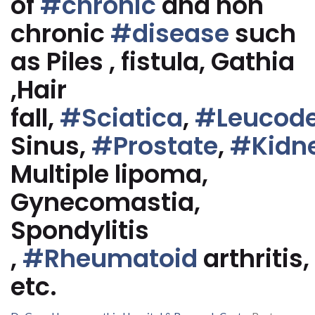
of
#chronic
and non
chronic
#disease
such
as Piles , fistula, Gathia
,Hair
fall,
#Sciatica
,
#Leucod
Sinus,
#Prostate
,
#Kidn
Multiple lipoma,
Gynecomastia,
Spondylitis
,
#Rheumatoid
arthritis,
etc.