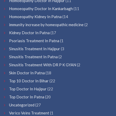
Homoeopathy Doctor In Hajipur
(11
Homoeopathy Doctor In Kankarbagh
(11
Homoeopathy Kidney In Patna
(14
immunity increase by homeopathic medicine
(2
Kidney Doctor In Patna
(17
Psoriasis Treatment In Patna
(1
Sinusitis Treatment In Hajipur
(3
Sinusitis Treatment In Patna
(2
Sinusitis Treatment With DR P K GYAN
(2
Skin Doctor In Patna
(18
Top 10 Doctor In Bihar
(22
Top Doctor In Hajipur
(22
Top Doctor In Patna
(20
Uncategorized
(27
Verico Veins Treatment
(1