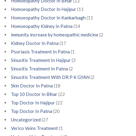
Homoeopathy Doctor In Bihar
(12
Homoeopathy Doctor In Hajipur
(11
Homoeopathy Doctor In Kankarbagh
(11
Homoeopathy Kidney In Patna
(14
immunity increase by homeopathic medicine
(2
Kidney Doctor In Patna
(17
Psoriasis Treatment In Patna
(1
Sinusitis Treatment In Hajipur
(3
Sinusitis Treatment In Patna
(2
Sinusitis Treatment With DR P K GYAN
(2
Skin Doctor In Patna
(18
Top 10 Doctor In Bihar
(22
Top Doctor In Hajipur
(22
Top Doctor In Patna
(20
Uncategorized
(27
Verico Veins Treatment
(1