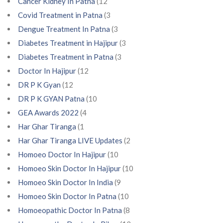
Cancer Kidney In Patna
(12
Covid Treatment in Patna
(3
Dengue Treatment In Patna
(3
Diabetes Treatment in Hajipur
(3
Diabetes Treatment in Patna
(3
Doctor In Hajipur
(12
DR P K Gyan
(12
DR P K GYAN Patna
(10
GEA Awards 2022
(4
Har Ghar Tiranga
(1
Har Ghar Tiranga LIVE Updates
(2
Homoeo Doctor In Hajipur
(10
Homoeo Skin Doctor In Hajipur
(10
Homoeo Skin Doctor In India
(9
Homoeo Skin Doctor In Patna
(10
Homoeopathic Doctor In Patna
(8