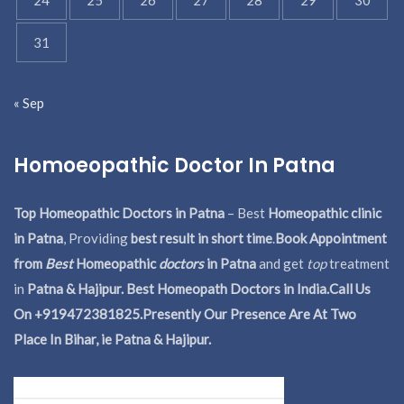
31
« Sep
Homoeopathic Doctor In Patna
Top Homeopathic Doctors in Patna
– Best
Homeopathic clinic
in Patna
, Providing
best result in short time
.
Book Appointment
from
Best
Homeopathic
doctors
in Patna
and get
top
treatment
in
Patna & Hajipur. Best Homeopath Doctors in India.
Call Us
On +919472381825.Presently Our Presence Are At Two
Place In Bihar, ie Patna & Hajipur.