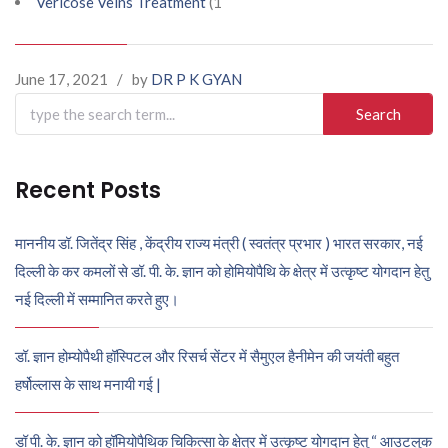
Vericose Veins Treatment
(1
June 17, 2021
/
by
DR P K GYAN
Search
for:
Recent Posts
माननीय डॉ. जितेंद्र सिंह , केंद्रीय राज्य मंत्री ( स्वतंत्र प्रभार ) भारत सरकार, नई
दिल्ली के कर कमलों से डॉ. पी. के. ज्ञान को होमियोपैथि के क्षेत्र में उत्कृष्ट योगदान हेतु
नई दिल्ली में सम्मानित करते हुए।
डॉ. ज्ञान होम्योपैथी हॉस्पिटल और रिसर्च सेंटर में सैमुएल हैनीमेन की जयंती बहुत
हर्षोल्लास के साथ मनायी गई |
डॉ पी. के. ज्ञान को हॉमियोपैथिक चिकित्सा के क्षेत्र में उत्कृष्ट योगदान हेतु “ आउटलुक