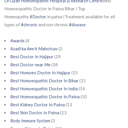
Dr.Gyan Homoeopathic Hospital & Research Centre
Best
Homoeopathic Doctor in Patna Bihar I Top
Homeopathy
#Doctor
in patna ITreatment available for all
types of
#chronic
and non chronic
#disease
Awards
(4
Azadi ka Amrit Mahotsav
(2
Best Doctor In Hajipur
(19
Best Doctor near Me
(18
Best Homoeo Doctor In Hajipur
(15
Best Homoeopathic Doctor In Bihar
(15
Best Homoeopathic Doctor In India
(14
Best Homoeopathic Doctor In Patna
(10
Best Kidney Doctor In Patna
(13
Best Skin Doctor In Patna
(13
Body Immune System
(3