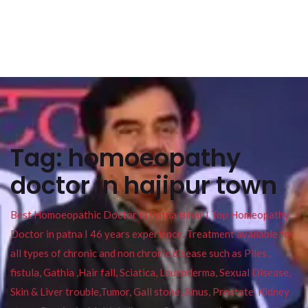
Tag:
homoeopathy
doctor in hajipur town
Best Homoeopathic Doctor in Patna Bihar I Top Homeopathy
Doctor in patna I 46 years experience. Treatment available for
all types of chronic and non chronic disease such as Piles ,
fistula, Gathia ,Hair fall, Sciatica, Leucoderma, Sexual Disease,
Skin & Liver trouble,Tumor, Gall stone, Sinus, Prostate, Kidney