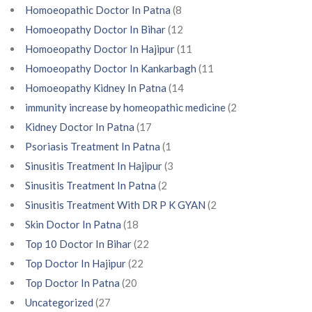
Homoeopathic Doctor In Patna
(8
Homoeopathy Doctor In Bihar
(12
Homoeopathy Doctor In Hajipur
(11
Homoeopathy Doctor In Kankarbagh
(11
Homoeopathy Kidney In Patna
(14
immunity increase by homeopathic medicine
(2
Kidney Doctor In Patna
(17
Psoriasis Treatment In Patna
(1
Sinusitis Treatment In Hajipur
(3
Sinusitis Treatment In Patna
(2
Sinusitis Treatment With DR P K GYAN
(2
Skin Doctor In Patna
(18
Top 10 Doctor In Bihar
(22
Top Doctor In Hajipur
(22
Top Doctor In Patna
(20
Uncategorized
(27