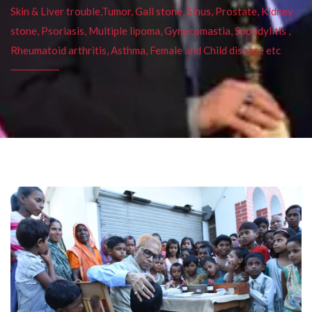
Skin & Liver trouble,Tumor, Gall stone, Sinus, Prostate, Kidney
stone, Psoriasis, Multiple lipoma, Gynecomastia, Spondylitis ,
Rheumatoid arthritis, Asthma, Female and Child disease etc