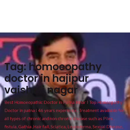
Tag:
homoeopathy
doctor in hajipur
vaishali nagar
Best Homoeopathic Doctor in Patna Bihar I Top Homeopathy
Doctor in patna I 46 years experience. Treatment available for
all types of chronic and non chronic disease such as Piles ,
fistula, Gathia ,Hair fall, Sciatica, Leucoderma, Sexual Disease,