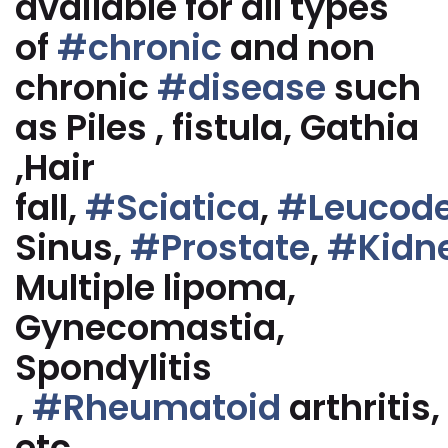
available for all types
of
#chronic
and non
chronic
#disease
such
as Piles , fistula, Gathia
,Hair
fall,
#Sciatica
,
#Leucod
Sinus,
#Prostate
,
#Kidn
Multiple lipoma,
Gynecomastia,
Spondylitis
,
#Rheumatoid
arthritis,
etc.