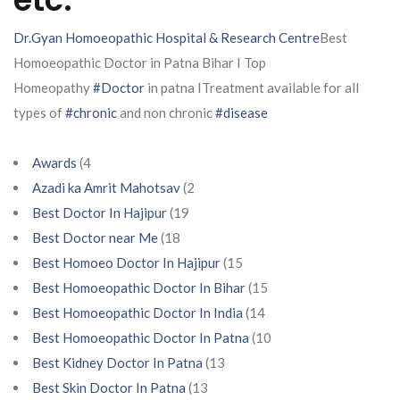
Dr.Gyan Homoeopathic Hospital & Research Centre
Best
Homoeopathic Doctor in Patna Bihar I Top
Homeopathy
#Doctor
in patna ITreatment available for all
types of
#chronic
and non chronic
#disease
Awards
(4
Azadi ka Amrit Mahotsav
(2
Best Doctor In Hajipur
(19
Best Doctor near Me
(18
Best Homoeo Doctor In Hajipur
(15
Best Homoeopathic Doctor In Bihar
(15
Best Homoeopathic Doctor In India
(14
Best Homoeopathic Doctor In Patna
(10
Best Kidney Doctor In Patna
(13
Best Skin Doctor In Patna
(13