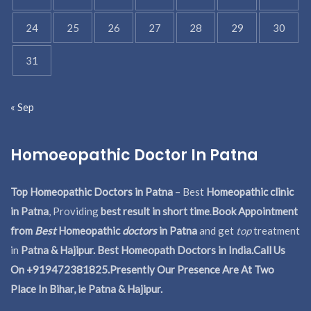
24
25
26
27
28
29
30
31
« Sep
Homoeopathic Doctor In Patna
Top Homeopathic Doctors in Patna
– Best
Homeopathic clinic
in Patna
, Providing
best result in short time
.
Book Appointment
from
Best
Homeopathic
doctors
in Patna
and get
top
treatment
in
Patna & Hajipur. Best Homeopath Doctors in India.
Call Us
On +919472381825.Presently Our Presence Are At Two
Place In Bihar, ie Patna & Hajipur.