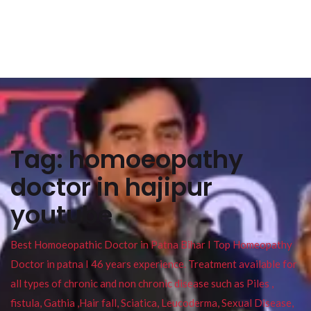
Tag:
homoeopathy
doctor in hajipur
youtube
Best Homoeopathic Doctor in Patna Bihar I Top Homeopathy
Doctor in patna I 46 years experience. Treatment available for
all types of chronic and non chronic disease such as Piles ,
fistula, Gathia ,Hair fall, Sciatica, Leucoderma, Sexual Disease,