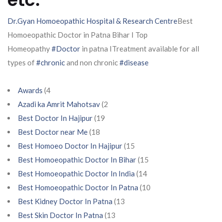
Dr.Gyan Homoeopathic Hospital & Research Centre
Best
Homoeopathic Doctor in Patna Bihar I Top
Homeopathy
#Doctor
in patna ITreatment available for all
types of
#chronic
and non chronic
#disease
Awards
(4
Azadi ka Amrit Mahotsav
(2
Best Doctor In Hajipur
(19
Best Doctor near Me
(18
Best Homoeo Doctor In Hajipur
(15
Best Homoeopathic Doctor In Bihar
(15
Best Homoeopathic Doctor In India
(14
Best Homoeopathic Doctor In Patna
(10
Best Kidney Doctor In Patna
(13
Best Skin Doctor In Patna
(13