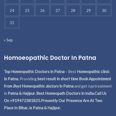
24
25
26
27
28
29
30
31
« Sep
Homoeopathic Doctor In Patna
Top Homeopathic Doctors in Patna
– Best
Homeopathic clinic
in Patna
, Providing
best result in short time
.
Book Appointment
from
Best
Homeopathic
doctors
in Patna
and get
top
treatment
in
Patna & Hajipur. Best Homeopath Doctors in India.
Call Us
On +919472381825.Presently Our Presence Are At Two
Place In Bihar, ie Patna & Hajipur.