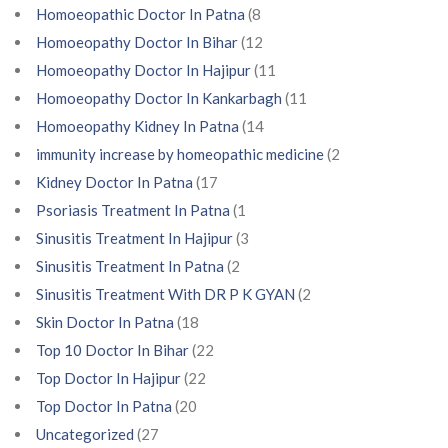
Homoeopathic Doctor In Patna
(8
Homoeopathy Doctor In Bihar
(12
Homoeopathy Doctor In Hajipur
(11
Homoeopathy Doctor In Kankarbagh
(11
Homoeopathy Kidney In Patna
(14
immunity increase by homeopathic medicine
(2
Kidney Doctor In Patna
(17
Psoriasis Treatment In Patna
(1
Sinusitis Treatment In Hajipur
(3
Sinusitis Treatment In Patna
(2
Sinusitis Treatment With DR P K GYAN
(2
Skin Doctor In Patna
(18
Top 10 Doctor In Bihar
(22
Top Doctor In Hajipur
(22
Top Doctor In Patna
(20
Uncategorized
(27