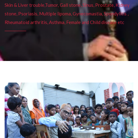
Skin & Liver trouble,Tumor, Gall stone, Sinus, Prostate, Kidney
stone, Psoriasis, Multiple lipoma, Gynecomastia, Spondylitis ,
Rheumatoid arthritis, Asthma, Female and Child disease etc