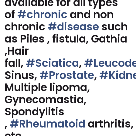
available for all types
of
#chronic
and non
chronic
#disease
such
as Piles , fistula, Gathia
,Hair
fall,
#Sciatica
,
#Leucod
Sinus,
#Prostate
,
#Kidn
Multiple lipoma,
Gynecomastia,
Spondylitis
,
#Rheumatoid
arthritis,
etc.