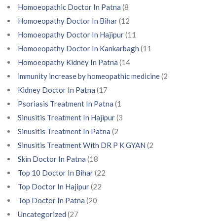
Homoeopathic Doctor In Patna
(8
Homoeopathy Doctor In Bihar
(12
Homoeopathy Doctor In Hajipur
(11
Homoeopathy Doctor In Kankarbagh
(11
Homoeopathy Kidney In Patna
(14
immunity increase by homeopathic medicine
(2
Kidney Doctor In Patna
(17
Psoriasis Treatment In Patna
(1
Sinusitis Treatment In Hajipur
(3
Sinusitis Treatment In Patna
(2
Sinusitis Treatment With DR P K GYAN
(2
Skin Doctor In Patna
(18
Top 10 Doctor In Bihar
(22
Top Doctor In Hajipur
(22
Top Doctor In Patna
(20
Uncategorized
(27