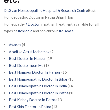
Dr.Gyan Homoeopathic Hospital & Research Centre
Best
Homoeopathic Doctor in Patna Bihar I Top
Homeopathy
#Doctor
in patna ITreatment available for all
types of
#chronic
and non chronic
#disease
Awards
(4
Azadi ka Amrit Mahotsav
(2
Best Doctor In Hajipur
(19
Best Doctor near Me
(18
Best Homoeo Doctor In Hajipur
(15
Best Homoeopathic Doctor In Bihar
(15
Best Homoeopathic Doctor In India
(14
Best Homoeopathic Doctor In Patna
(10
Best Kidney Doctor In Patna
(13
Best Skin Doctor In Patna
(13