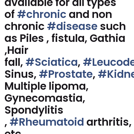
available for all types
of
#chronic
and non
chronic
#disease
such
as Piles , fistula, Gathia
,Hair
fall,
#Sciatica
,
#Leucod
Sinus,
#Prostate
,
#Kidn
Multiple lipoma,
Gynecomastia,
Spondylitis
,
#Rheumatoid
arthritis,
etc.