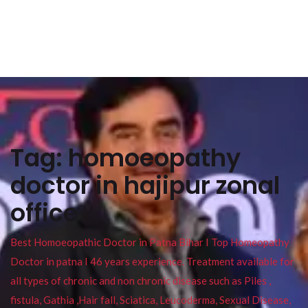
Tag:
homoeopathy
doctor in hajipur zonal
office
Best Homoeopathic Doctor in Patna Bihar I Top Homeopathy
Doctor in patna I 46 years experience. Treatment available for
all types of chronic and non chronic disease such as Piles ,
fistula, Gathia ,Hair fall, Sciatica, Leucoderma, Sexual Disease,