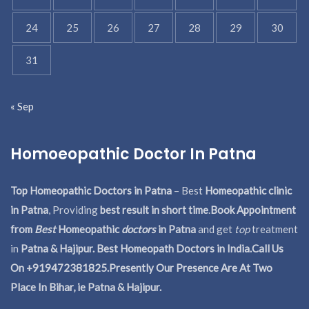
24
25
26
27
28
29
30
31
« Sep
Homoeopathic Doctor In Patna
Top Homeopathic Doctors in Patna
– Best
Homeopathic clinic
in Patna
, Providing
best result in short time
.
Book Appointment
from
Best
Homeopathic
doctors
in Patna
and get
top
treatment
in
Patna & Hajipur. Best Homeopath Doctors in India.
Call Us
On +919472381825.Presently Our Presence Are At Two
Place In Bihar, ie Patna & Hajipur.