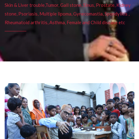
Skin & Liver trouble,Tumor, Gall stone, Sinus, Prostate, Kidney
stone, Psoriasis, Multiple lipoma, Gynecomastia, Spondylitis ,
Rheumatoid arthritis, Asthma, Female and Child disease etc