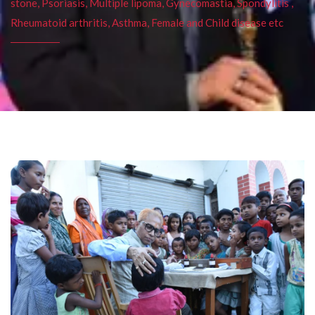
stone, Psoriasis, Multiple lipoma, Gynecomastia, Spondylitis ,
Rheumatoid arthritis, Asthma, Female and Child disease etc