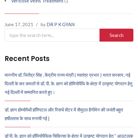
Vericose Veins Treatment
(1
June 17, 2021
/
by
DR P K GYAN
Search
for:
Recent Posts
माननीय डॉ. जितेंद्र सिंह , केंद्रीय राज्य मंत्री ( स्वतंत्र प्रभार ) भारत सरकार, नई
दिल्ली के कर कमलों से डॉ. पी. के. ज्ञान को होमियोपैथि के क्षेत्र में उत्कृष्ट योगदान हेतु
नई दिल्ली में सम्मानित करते हुए।
डॉ. ज्ञान होम्योपैथी हॉस्पिटल और रिसर्च सेंटर में सैमुएल हैनीमेन की जयंती बहुत
हर्षोल्लास के साथ मनायी गई |
डॉ पी. के. ज्ञान को हॉमियोपैथिक चिकित्सा के क्षेत्र में उत्कृष्ट योगदान हेतु “ आउटलुक