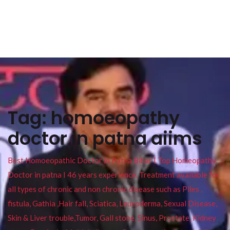
Tag:
homoeopathy
doctor in patna aiims
Best Homoeopathic Doctor in Patna Bihar I Top Homeopathy
Doctor in patna I 46 years experience. Treatment available for
all types of chronic and non chronic disease such as Piles ,
fistula, Gathia ,Hair fall, Sciatica, Leucoderma, Sexual Disease,
Skin & Liver trouble,Tumor, Gall stone, Sinus, Prostate, Kidney