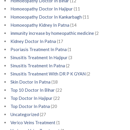
Homoeopathy Doctor In Bihar
(12
Homoeopathy Doctor In Hajipur
(11
Homoeopathy Doctor In Kankarbagh
(11
Homoeopathy Kidney In Patna
(14
immunity increase by homeopathic medicine
(2
Kidney Doctor In Patna
(17
Psoriasis Treatment In Patna
(1
Sinusitis Treatment In Hajipur
(3
Sinusitis Treatment In Patna
(2
Sinusitis Treatment With DR P K GYAN
(2
Skin Doctor In Patna
(18
Top 10 Doctor In Bihar
(22
Top Doctor In Hajipur
(22
Top Doctor In Patna
(20
Uncategorized
(27
Verico Veins Treatment
(1