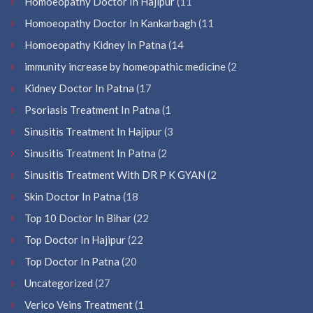
Homoeopathy Doctor In Hajipur
(11
Homoeopathy Doctor In Kankarbagh
(11
Homoeopathy Kidney In Patna
(14
immunity increase by homeopathic medicine
(2
Kidney Doctor In Patna
(17
Psoriasis Treatment In Patna
(1
Sinusitis Treatment In Hajipur
(3
Sinusitis Treatment In Patna
(2
Sinusitis Treatment With DR P K GYAN
(2
Skin Doctor In Patna
(18
Top 10 Doctor In Bihar
(22
Top Doctor In Hajipur
(22
Top Doctor In Patna
(20
Uncategorized
(27
Verico Veins Treatment
(1