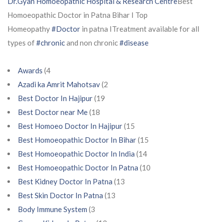
Dr.Gyan Homoeopathic Hospital & Research Centre
Best
Homoeopathic Doctor in Patna Bihar I Top
Homeopathy
#Doctor
in patna ITreatment available for all
types of
#chronic
and non chronic
#disease
Awards
(4
Azadi ka Amrit Mahotsav
(2
Best Doctor In Hajipur
(19
Best Doctor near Me
(18
Best Homoeo Doctor In Hajipur
(15
Best Homoeopathic Doctor In Bihar
(15
Best Homoeopathic Doctor In India
(14
Best Homoeopathic Doctor In Patna
(10
Best Kidney Doctor In Patna
(13
Best Skin Doctor In Patna
(13
Body Immune System
(3