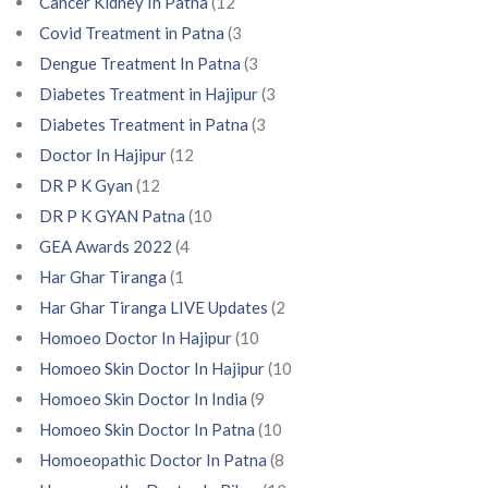
Cancer Kidney In Patna
(12
Covid Treatment in Patna
(3
Dengue Treatment In Patna
(3
Diabetes Treatment in Hajipur
(3
Diabetes Treatment in Patna
(3
Doctor In Hajipur
(12
DR P K Gyan
(12
DR P K GYAN Patna
(10
GEA Awards 2022
(4
Har Ghar Tiranga
(1
Har Ghar Tiranga LIVE Updates
(2
Homoeo Doctor In Hajipur
(10
Homoeo Skin Doctor In Hajipur
(10
Homoeo Skin Doctor In India
(9
Homoeo Skin Doctor In Patna
(10
Homoeopathic Doctor In Patna
(8