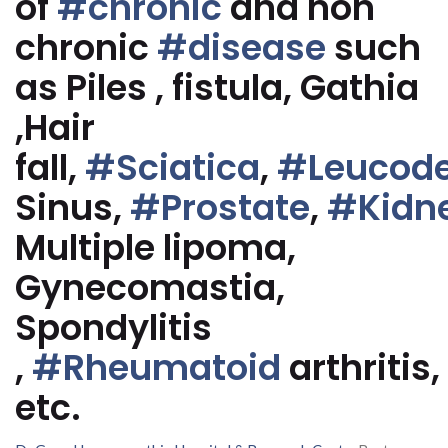
of
#chronic
and non
chronic
#disease
such
as Piles , fistula, Gathia
,Hair
fall,
#Sciatica
,
#Leucod
Sinus,
#Prostate
,
#Kidn
Multiple lipoma,
Gynecomastia,
Spondylitis
,
#Rheumatoid
arthritis,
etc.