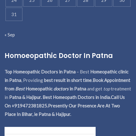
31
« Sep
Homoeopathic Doctor In Patna
Top Homeopathic Doctors in Patna
– Best
Homeopathic clinic
in Patna
, Providing
best result in short time
.
Book Appointment
from
Best
Homeopathic
doctors
in Patna
and get
top
treatment
in
Patna & Hajipur. Best Homeopath Doctors in India.
Call Us
On +919472381825.Presently Our Presence Are At Two
Place In Bihar, ie Patna & Hajipur.