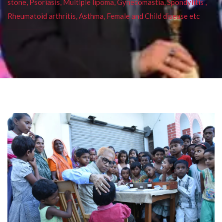
stone, Psoriasis, Multiple lipoma, Gynecomastia, Spondylitis ,
Rheumatoid arthritis, Asthma, Female and Child disease etc