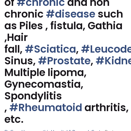
of
#chronic
and non
chronic
#disease
such
as Piles , fistula, Gathia
,Hair
fall,
#Sciatica
,
#Leucod
Sinus,
#Prostate
,
#Kidn
Multiple lipoma,
Gynecomastia,
Spondylitis
,
#Rheumatoid
arthritis,
etc.