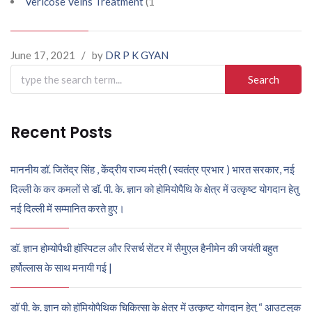
Vericose Veins Treatment
(1
June 17, 2021
/
by
DR P K GYAN
Search
for:
Recent Posts
माननीय डॉ. जितेंद्र सिंह , केंद्रीय राज्य मंत्री ( स्वतंत्र प्रभार ) भारत सरकार, नई
दिल्ली के कर कमलों से डॉ. पी. के. ज्ञान को होमियोपैथि के क्षेत्र में उत्कृष्ट योगदान हेतु
नई दिल्ली में सम्मानित करते हुए।
डॉ. ज्ञान होम्योपैथी हॉस्पिटल और रिसर्च सेंटर में सैमुएल हैनीमेन की जयंती बहुत
हर्षोल्लास के साथ मनायी गई |
डॉ पी. के. ज्ञान को हॉमियोपैथिक चिकित्सा के क्षेत्र में उत्कृष्ट योगदान हेतु “ आउटलुक