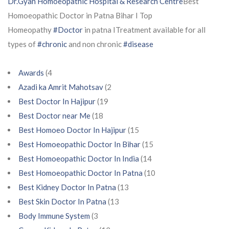
Dr.Gyan Homoeopathic Hospital & Research Centre
Best
Homoeopathic Doctor in Patna Bihar I Top
Homeopathy
#Doctor
in patna ITreatment available for all
types of
#chronic
and non chronic
#disease
Awards
(4
Azadi ka Amrit Mahotsav
(2
Best Doctor In Hajipur
(19
Best Doctor near Me
(18
Best Homoeo Doctor In Hajipur
(15
Best Homoeopathic Doctor In Bihar
(15
Best Homoeopathic Doctor In India
(14
Best Homoeopathic Doctor In Patna
(10
Best Kidney Doctor In Patna
(13
Best Skin Doctor In Patna
(13
Body Immune System
(3