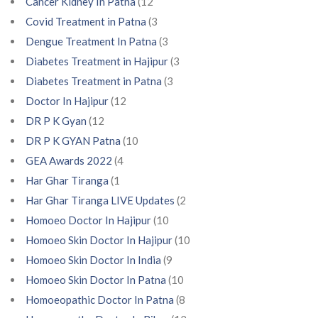
Cancer Kidney In Patna
(12
Covid Treatment in Patna
(3
Dengue Treatment In Patna
(3
Diabetes Treatment in Hajipur
(3
Diabetes Treatment in Patna
(3
Doctor In Hajipur
(12
DR P K Gyan
(12
DR P K GYAN Patna
(10
GEA Awards 2022
(4
Har Ghar Tiranga
(1
Har Ghar Tiranga LIVE Updates
(2
Homoeo Doctor In Hajipur
(10
Homoeo Skin Doctor In Hajipur
(10
Homoeo Skin Doctor In India
(9
Homoeo Skin Doctor In Patna
(10
Homoeopathic Doctor In Patna
(8