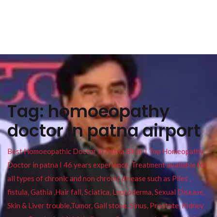
Tag:
homoeopathy
doctor in patna airport
Best Homoeopathic Doctor in Patna Bihar I Top Homeopathy
Doctor in patna I 46 years experience. Treatment available for
all types of chronic and non chronic disease such as Piles ,
fistula, Gathia ,Hair fall, Sciatica, Leucoderma, Sexual Disease,
Skin & Liver trouble,Tumor, Gall stone, Sinus, Prostate, Kidney