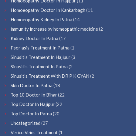
Homoeopathy Doctor In Hajipur
(11
Homoeopathy Doctor In Kankarbagh
(11
Homoeopathy Kidney In Patna
(14
immunity increase by homeopathic medicine
(2
Kidney Doctor In Patna
(17
Psoriasis Treatment In Patna
(1
Sinusitis Treatment In Hajipur
(3
Sinusitis Treatment In Patna
(2
Sinusitis Treatment With DR P K GYAN
(2
Skin Doctor In Patna
(18
Top 10 Doctor In Bihar
(22
Top Doctor In Hajipur
(22
Top Doctor In Patna
(20
Uncategorized
(27
Verico Veins Treatment
(1