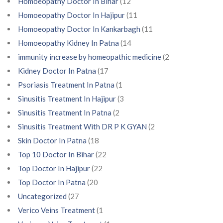
Homoeopathy Doctor In Bihar
(12
Homoeopathy Doctor In Hajipur
(11
Homoeopathy Doctor In Kankarbagh
(11
Homoeopathy Kidney In Patna
(14
immunity increase by homeopathic medicine
(2
Kidney Doctor In Patna
(17
Psoriasis Treatment In Patna
(1
Sinusitis Treatment In Hajipur
(3
Sinusitis Treatment In Patna
(2
Sinusitis Treatment With DR P K GYAN
(2
Skin Doctor In Patna
(18
Top 10 Doctor In Bihar
(22
Top Doctor In Hajipur
(22
Top Doctor In Patna
(20
Uncategorized
(27
Verico Veins Treatment
(1