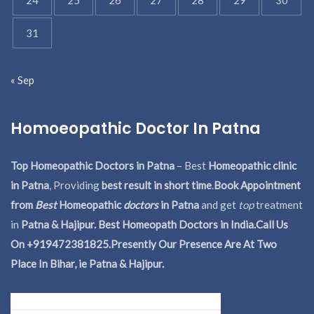
31
« Sep
Homoeopathic Doctor In Patna
Top Homeopathic Doctors in Patna
– Best
Homeopathic clinic
in Patna
, Providing
best result in short time
.
Book Appointment
from
Best
Homeopathic
doctors
in Patna
and get
top
treatment
in
Patna & Hajipur. Best Homeopath Doctors in India.
Call Us
On +919472381825.Presently Our Presence Are At Two
Place In Bihar, ie Patna & Hajipur.