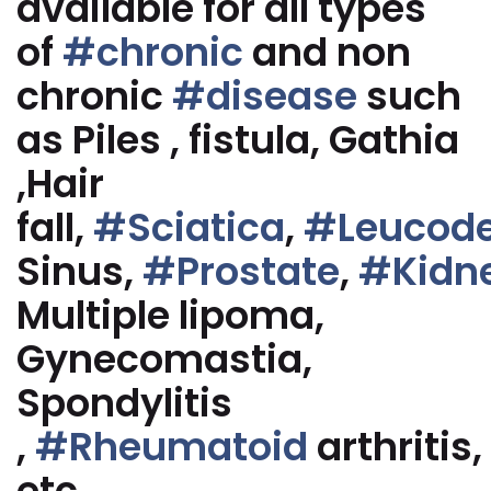
available for all types
of
#chronic
and non
chronic
#disease
such
as Piles , fistula, Gathia
,Hair
fall,
#Sciatica
,
#Leucod
Sinus,
#Prostate
,
#Kidn
Multiple lipoma,
Gynecomastia,
Spondylitis
,
#Rheumatoid
arthritis,
etc.