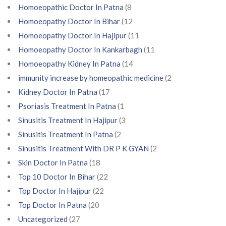
Homoeopathic Doctor In Patna
(8
Homoeopathy Doctor In Bihar
(12
Homoeopathy Doctor In Hajipur
(11
Homoeopathy Doctor In Kankarbagh
(11
Homoeopathy Kidney In Patna
(14
immunity increase by homeopathic medicine
(2
Kidney Doctor In Patna
(17
Psoriasis Treatment In Patna
(1
Sinusitis Treatment In Hajipur
(3
Sinusitis Treatment In Patna
(2
Sinusitis Treatment With DR P K GYAN
(2
Skin Doctor In Patna
(18
Top 10 Doctor In Bihar
(22
Top Doctor In Hajipur
(22
Top Doctor In Patna
(20
Uncategorized
(27