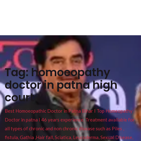
Tag:
homoeopathy
doctor in patna high
court
Best Homoeopathic Doctor in Patna Bihar I Top Homeopathy
Doctor in patna I 46 years experience. Treatment available for
all types of chronic and non chronic disease such as Piles ,
fistula, Gathia ,Hair fall, Sciatica, Leucoderma, Sexual Disease,