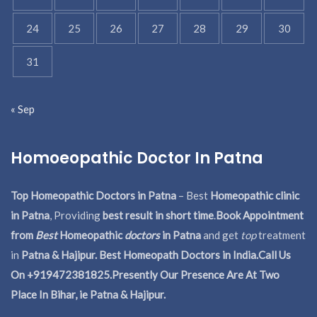
24
25
26
27
28
29
30
31
« Sep
Homoeopathic Doctor In Patna
Top Homeopathic Doctors in Patna
– Best
Homeopathic clinic
in Patna
, Providing
best result in short time
.
Book Appointment
from
Best
Homeopathic
doctors
in Patna
and get
top
treatment
in
Patna & Hajipur. Best Homeopath Doctors in India.
Call Us
On +919472381825.Presently Our Presence Are At Two
Place In Bihar, ie Patna & Hajipur.