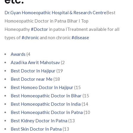
Dr.Gyan Homoeopathic Hospital & Research Centre
Best
Homoeopathic Doctor in Patna Bihar I Top
Homeopathy
#Doctor
in patna ITreatment available for all
types of
#chronic
and non chronic
#disease
Awards
(4
Azadi ka Amrit Mahotsav
(2
Best Doctor In Hajipur
(19
Best Doctor near Me
(18
Best Homoeo Doctor In Hajipur
(15
Best Homoeopathic Doctor In Bihar
(15
Best Homoeopathic Doctor In India
(14
Best Homoeopathic Doctor In Patna
(10
Best Kidney Doctor In Patna
(13
Best Skin Doctor In Patna
(13