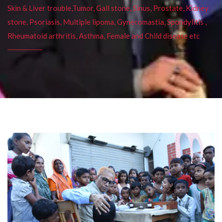
Skin & Liver trouble,Tumor, Gall stone, Sinus, Prostate, Kidney
stone, Psoriasis, Multiple lipoma, Gynecomastia, Spondylitis ,
Rheumatoid arthritis, Asthma, Female and Child disease etc