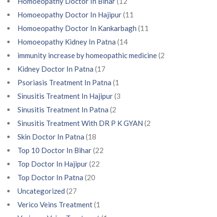
Homoeopathy Doctor In Bihar
(12
Homoeopathy Doctor In Hajipur
(11
Homoeopathy Doctor In Kankarbagh
(11
Homoeopathy Kidney In Patna
(14
immunity increase by homeopathic medicine
(2
Kidney Doctor In Patna
(17
Psoriasis Treatment In Patna
(1
Sinusitis Treatment In Hajipur
(3
Sinusitis Treatment In Patna
(2
Sinusitis Treatment With DR P K GYAN
(2
Skin Doctor In Patna
(18
Top 10 Doctor In Bihar
(22
Top Doctor In Hajipur
(22
Top Doctor In Patna
(20
Uncategorized
(27
Verico Veins Treatment
(1