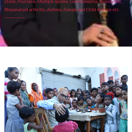
stone, Psoriasis, Multiple lipoma, Gynecomastia, Spondylitis ,
Rheumatoid arthritis, Asthma, Female and Child disease etc