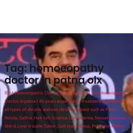
Tag:
homoeopathy
doctor in patna olx
Best Homoeopathic Doctor in Patna Bihar I Top Homeopathy
Doctor in patna I 46 years experience. Treatment available for
all types of chronic and non chronic disease such as Piles ,
fistula, Gathia ,Hair fall, Sciatica, Leucoderma, Sexual Disease,
Skin & Liver trouble,Tumor, Gall stone, Sinus, Prostate, Kidney