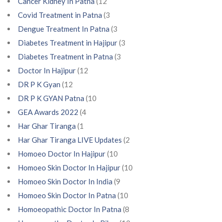
Cancer Kidney In Patna
(12
Covid Treatment in Patna
(3
Dengue Treatment In Patna
(3
Diabetes Treatment in Hajipur
(3
Diabetes Treatment in Patna
(3
Doctor In Hajipur
(12
DR P K Gyan
(12
DR P K GYAN Patna
(10
GEA Awards 2022
(4
Har Ghar Tiranga
(1
Har Ghar Tiranga LIVE Updates
(2
Homoeo Doctor In Hajipur
(10
Homoeo Skin Doctor In Hajipur
(10
Homoeo Skin Doctor In India
(9
Homoeo Skin Doctor In Patna
(10
Homoeopathic Doctor In Patna
(8