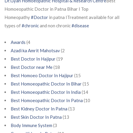
Dr.Gyan Homoeopathic Hospital & Research Centre
Best
Homoeopathic Doctor in Patna Bihar I Top
Homeopathy
#Doctor
in patna ITreatment available for all
types of
#chronic
and non chronic
#disease
Awards
(4
Azadi ka Amrit Mahotsav
(2
Best Doctor In Hajipur
(19
Best Doctor near Me
(18
Best Homoeo Doctor In Hajipur
(15
Best Homoeopathic Doctor In Bihar
(15
Best Homoeopathic Doctor In India
(14
Best Homoeopathic Doctor In Patna
(10
Best Kidney Doctor In Patna
(13
Best Skin Doctor In Patna
(13
Body Immune System
(3