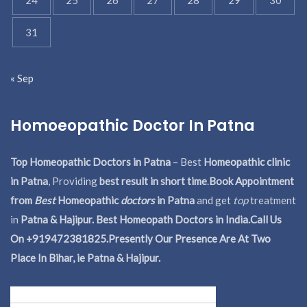
31
« Sep
Homoeopathic Doctor In Patna
Top Homeopathic Doctors in Patna
– Best
Homeopathic clinic
in Patna
, Providing
best result in short time
.
Book Appointment
from
Best
Homeopathic
doctors
in Patna
and get
top
treatment
in
Patna & Hajipur. Best Homeopath Doctors in India.
Call Us
On +919472381825.Presently Our Presence Are At Two
Place In Bihar, ie Patna & Hajipur.