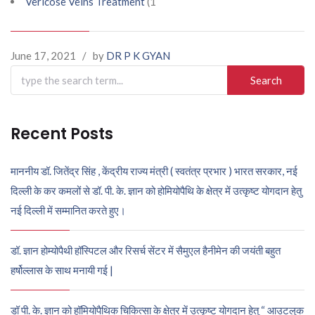
Vericose Veins Treatment
(1
June 17, 2021
/
by
DR P K GYAN
Search
for:
Recent Posts
माननीय डॉ. जितेंद्र सिंह , केंद्रीय राज्य मंत्री ( स्वतंत्र प्रभार ) भारत सरकार, नई
दिल्ली के कर कमलों से डॉ. पी. के. ज्ञान को होमियोपैथि के क्षेत्र में उत्कृष्ट योगदान हेतु
नई दिल्ली में सम्मानित करते हुए।
डॉ. ज्ञान होम्योपैथी हॉस्पिटल और रिसर्च सेंटर में सैमुएल हैनीमेन की जयंती बहुत
हर्षोल्लास के साथ मनायी गई |
डॉ पी. के. ज्ञान को हॉमियोपैथिक चिकित्सा के क्षेत्र में उत्कृष्ट योगदान हेतु “ आउटलुक