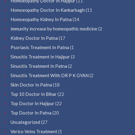
Homoeopathy Doctor In Hajipur
(11
Homoeopathy Doctor In Kankarbagh
(11
Homoeopathy Kidney In Patna
(14
immunity increase by homeopathic medicine
(2
Kidney Doctor In Patna
(17
Psoriasis Treatment In Patna
(1
Sinusitis Treatment In Hajipur
(3
Sinusitis Treatment In Patna
(2
Sinusitis Treatment With DR P K GYAN
(2
Skin Doctor In Patna
(18
Top 10 Doctor In Bihar
(22
Top Doctor In Hajipur
(22
Top Doctor In Patna
(20
Uncategorized
(27
Verico Veins Treatment
(1