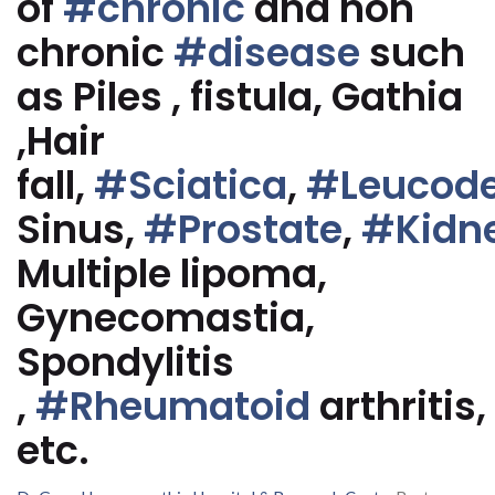
of
#chronic
and non
chronic
#disease
such
as Piles , fistula, Gathia
,Hair
fall,
#Sciatica
,
#Leucod
Sinus,
#Prostate
,
#Kidn
Multiple lipoma,
Gynecomastia,
Spondylitis
,
#Rheumatoid
arthritis,
etc.