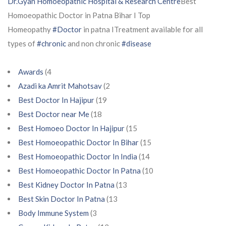
Dr.Gyan Homoeopathic Hospital & Research Centre
Best
Homoeopathic Doctor in Patna Bihar I Top
Homeopathy
#Doctor
in patna ITreatment available for all
types of
#chronic
and non chronic
#disease
Awards
(4
Azadi ka Amrit Mahotsav
(2
Best Doctor In Hajipur
(19
Best Doctor near Me
(18
Best Homoeo Doctor In Hajipur
(15
Best Homoeopathic Doctor In Bihar
(15
Best Homoeopathic Doctor In India
(14
Best Homoeopathic Doctor In Patna
(10
Best Kidney Doctor In Patna
(13
Best Skin Doctor In Patna
(13
Body Immune System
(3