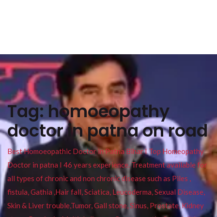
Tag:
homoeopathy
doctor in patna on road
Best Homoeopathic Doctor in Patna Bihar I Top Homeopathy
Doctor in patna I 46 years experience. Treatment available for
all types of chronic and non chronic disease such as Piles ,
fistula, Gathia ,Hair fall, Sciatica, Leucoderma, Sexual Disease,
Skin & Liver trouble,Tumor, Gall stone, Sinus, Prostate, Kidney