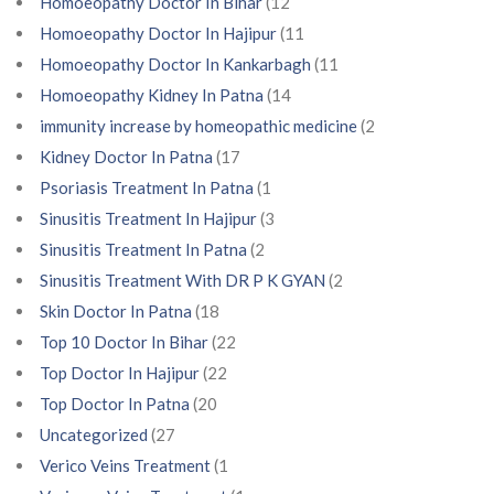
Homoeopathy Doctor In Bihar
(12
Homoeopathy Doctor In Hajipur
(11
Homoeopathy Doctor In Kankarbagh
(11
Homoeopathy Kidney In Patna
(14
immunity increase by homeopathic medicine
(2
Kidney Doctor In Patna
(17
Psoriasis Treatment In Patna
(1
Sinusitis Treatment In Hajipur
(3
Sinusitis Treatment In Patna
(2
Sinusitis Treatment With DR P K GYAN
(2
Skin Doctor In Patna
(18
Top 10 Doctor In Bihar
(22
Top Doctor In Hajipur
(22
Top Doctor In Patna
(20
Uncategorized
(27
Verico Veins Treatment
(1