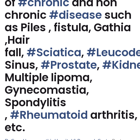
of
#chronic
and non
chronic
#disease
such
as Piles , fistula, Gathia
,Hair
fall,
#Sciatica
,
#Leucod
Sinus,
#Prostate
,
#Kidn
Multiple lipoma,
Gynecomastia,
Spondylitis
,
#Rheumatoid
arthritis,
etc.