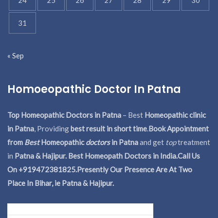
31
« Sep
Homoeopathic Doctor In Patna
Top Homeopathic Doctors in Patna
– Best
Homeopathic clinic
in Patna
, Providing
best result in short time
.
Book Appointment
from
Best
Homeopathic
doctors
in Patna
and get
top
treatment
in
Patna & Hajipur. Best Homeopath Doctors in India.
Call Us
On +919472381825.Presently Our Presence Are At Two
Place In Bihar, ie Patna & Hajipur.