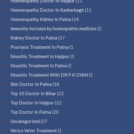
Homoeopathy Doctor In Hajipur
(11
Homoeopathy Doctor In Kankarbagh
(11
Homoeopathy Kidney In Patna
(14
immunity increase by homeopathic medicine
(2
Kidney Doctor In Patna
(17
Psoriasis Treatment In Patna
(1
Sinusitis Treatment In Hajipur
(3
Sinusitis Treatment In Patna
(2
Sinusitis Treatment With DR P K GYAN
(2
Skin Doctor In Patna
(18
Top 10 Doctor In Bihar
(22
Top Doctor In Hajipur
(22
Top Doctor In Patna
(20
Uncategorized
(27
Verico Veins Treatment
(1