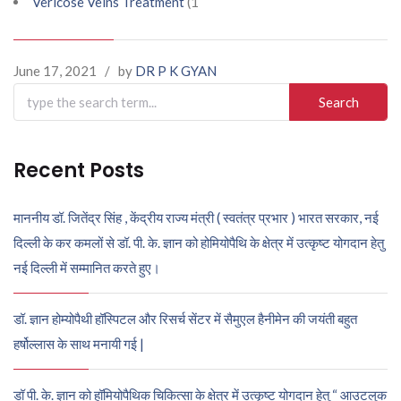
Vericose Veins Treatment
(1
June 17, 2021
/
by
DR P K GYAN
Search
for:
Recent Posts
माननीय डॉ. जितेंद्र सिंह , केंद्रीय राज्य मंत्री ( स्वतंत्र प्रभार ) भारत सरकार, नई
दिल्ली के कर कमलों से डॉ. पी. के. ज्ञान को होमियोपैथि के क्षेत्र में उत्कृष्ट योगदान हेतु
नई दिल्ली में सम्मानित करते हुए।
डॉ. ज्ञान होम्योपैथी हॉस्पिटल और रिसर्च सेंटर में सैमुएल हैनीमेन की जयंती बहुत
हर्षोल्लास के साथ मनायी गई |
डॉ पी. के. ज्ञान को हॉमियोपैथिक चिकित्सा के क्षेत्र में उत्कृष्ट योगदान हेतु “ आउटलुक