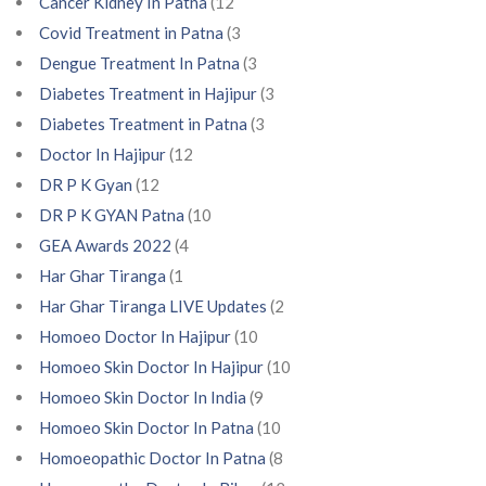
Cancer Kidney In Patna
(12
Covid Treatment in Patna
(3
Dengue Treatment In Patna
(3
Diabetes Treatment in Hajipur
(3
Diabetes Treatment in Patna
(3
Doctor In Hajipur
(12
DR P K Gyan
(12
DR P K GYAN Patna
(10
GEA Awards 2022
(4
Har Ghar Tiranga
(1
Har Ghar Tiranga LIVE Updates
(2
Homoeo Doctor In Hajipur
(10
Homoeo Skin Doctor In Hajipur
(10
Homoeo Skin Doctor In India
(9
Homoeo Skin Doctor In Patna
(10
Homoeopathic Doctor In Patna
(8