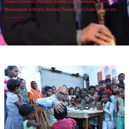
stone, Psoriasis, Multiple lipoma, Gynecomastia, Spondylitis ,
Rheumatoid arthritis, Asthma, Female and Child disease etc