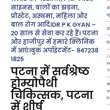
साइनस, बालों का झड़ना,
डॉ
प्रोस्टेट, अस्थमा, महिला और
बह
बाल रोग आदि।DR P K GYAN –
डॉ 
20 साल से सेवा कर रहे हैं। पटना
“ 
और हाजीपुर में हमारे क्लिनिक
दि
में आएं।बुक अपॉइंटमेंट- 947238
C
1825
W
पटना में सर्वश्रेष्ठ
Tr
होम्योपैथी
सो
चिकित्सक, पटना
अन
के
में शीर्ष