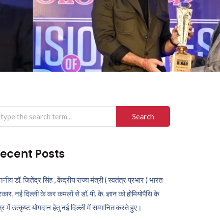
arch
r:
ecent Posts
ननीय डॉ. जितेंद्र सिंह , केंद्रीय राज्य मंत्री ( स्वतंत्र प्रभार ) भारत
कार, नई दिल्ली के कर कमलों से डॉ. पी. के. ज्ञान को होमियोपैथि के
ेत्र में उत्कृष्ट योगदान हेतु नई दिल्ली में सम्मानित करते हुए।