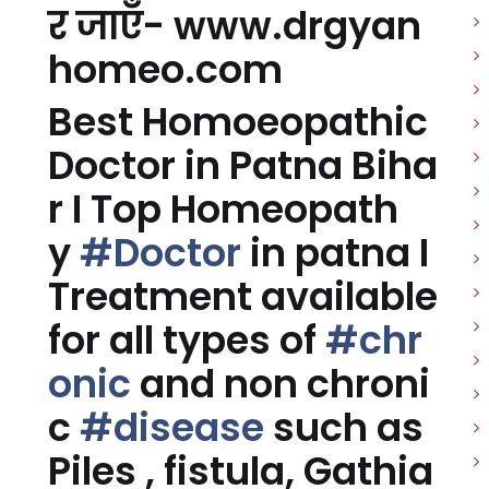
र जाएँ- www.drgyan
homeo.com
Best Homoeopathic
Doctor in Patna Biha
r I Top Homeopath
y
#Doctor
in patna I
Treatment available
for all types of
#chr
onic
and non chroni
c
#disease
such as
Piles , fistula, Gathia