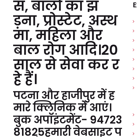
स, बालों का झ
E
ड़ना, प्रोस्टेट, अस्थ
मा, महिला और
बाल रोग आदि।20
साल से सेवा कर र
हे हैं।
पटना और हाजीपुर में ह
मारे क्लिनिक में आएं।
बुक अपॉइंटमेंट- 94723
81825हमारी वेबसाइट प