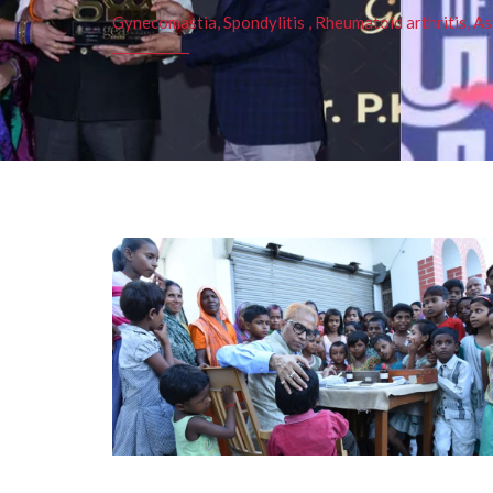
Gynecomastia, Spondylitis , Rheumatoid arthritis, As