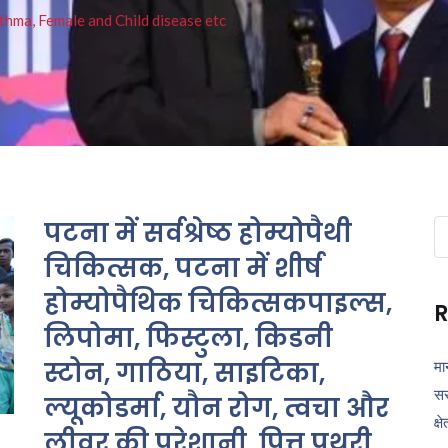
thma, Female and Child disease etc
पटना में सर्वश्रेष्ठ होम्योपैथी
Se
fo
चिकित्सक, पटना में शीर्ष
होम्योपैथिक चिकित्सकपाइल्स,
R
लिपोमा, फिस्टुला, किडनी
स्टोन, गाठिया, साइटिका,
मा
सर
ल्यूकोडर्मा, यौन रोग, त्वचा और
क्ष
लीवर की परेशानी, पित्त पथरी,