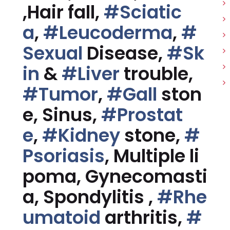
,Hair fall,
#Sciatic
a
,
#Leucoderma
,
#
Sexual
Disease,
#Sk
in
&
#Liver
trouble,
#Tumor
,
#Gall
ston
e, Sinus,
#Prostat
e
,
#Kidney
stone,
#
Psoriasis
, Multiple li
poma, Gynecomasti
a, Spondylitis ,
#Rhe
umatoid
arthritis,
#