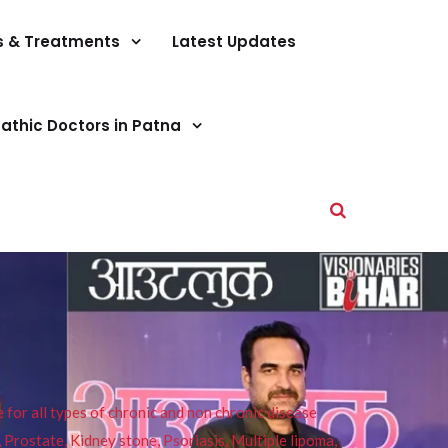
s & Treatments
Latest Updates
athic Doctors in Patna
or all types of chronic and non chronic disease
s, Prostate, Kidney stone, Psoriasis, Multiple lipoma,