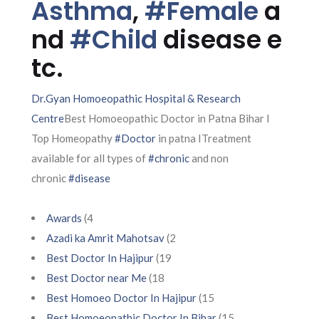
Asthma
,
#Female
a
nd
#Child
disease e
tc.
Dr.Gyan Homoeopathic Hospital & Research
Centre
Best Homoeopathic Doctor in Patna Bihar I
Top Homeopathy
#Doctor
in patna ITreatment
available for all types of
#chronic
and non
chronic
#disease
Awards
(4
Azadi ka Amrit Mahotsav
(2
Best Doctor In Hajipur
(19
Best Doctor near Me
(18
Best Homoeo Doctor In Hajipur
(15
Best Homoeopathic Doctor In Bihar
(15