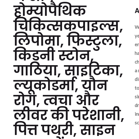
होम्योपैथिक
A
चिकित्सकपाइल्स,
We
लिपोमा, फिस्टुला,
ye
en
किडनी स्टोन,
ha
ch
गाठिया, साइटिका,
a 
ल्यूकोडर्मा, यौन
d
to
रोग, त्वचा और
si
dr
लीवर की परेशानी,
in
sc
पित्त पथरी, साइन