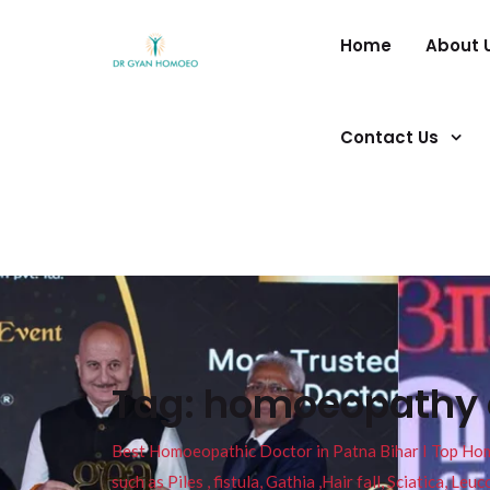
Home
About 
Contact Us
Tag:
homoeopathy d
Best Homoeopathic Doctor in Patna Bihar I Top Homeo
such as Piles , fistula, Gathia ,Hair fall, Sciatica, L