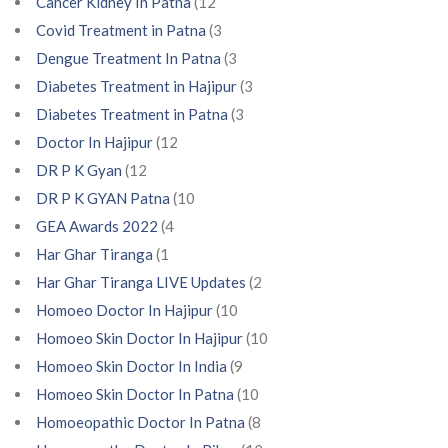
Cancer Kidney In Patna
(12
Covid Treatment in Patna
(3
Dengue Treatment In Patna
(3
Diabetes Treatment in Hajipur
(3
Diabetes Treatment in Patna
(3
Doctor In Hajipur
(12
DR P K Gyan
(12
DR P K GYAN Patna
(10
GEA Awards 2022
(4
Har Ghar Tiranga
(1
Har Ghar Tiranga LIVE Updates
(2
Homoeo Doctor In Hajipur
(10
Homoeo Skin Doctor In Hajipur
(10
Homoeo Skin Doctor In India
(9
Homoeo Skin Doctor In Patna
(10
Homoeopathic Doctor In Patna
(8