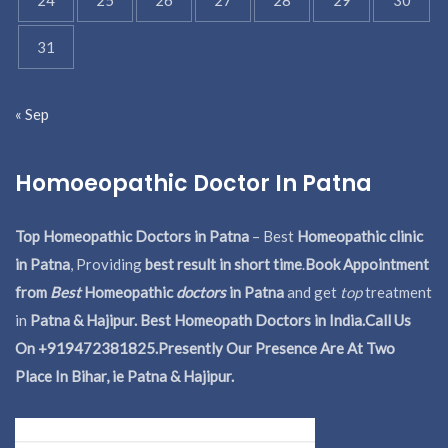
31
« Sep
Homoeopathic Doctor In Patna
Top Homeopathic Doctors in Patna
– Best
Homeopathic clinic
in Patna
, Providing
best result in short time
.
Book Appointment
from
Best
Homeopathic
doctors
in Patna
and get
top
treatment
in
Patna & Hajipur. Best Homeopath Doctors in India.
Call Us
On +919472381825.Presently Our Presence Are At Two
Place In Bihar, ie Patna & Hajipur.