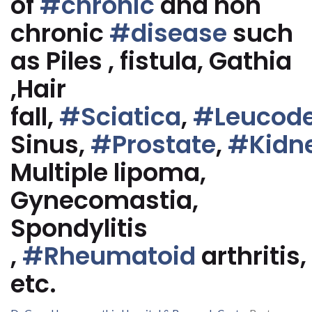
of
#chronic
and non
chronic
#disease
such
as Piles , fistula, Gathia
,Hair
fall,
#Sciatica
,
#Leucod
Sinus,
#Prostate
,
#Kidn
Multiple lipoma,
Gynecomastia,
Spondylitis
,
#Rheumatoid
arthritis,
etc.