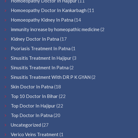
Homoeopathy Doctor In Hajipur
(11
Homoeopathy Doctor In Kankarbagh
(11
Homoeopathy Kidney In Patna
(14
immunity increase by homeopathic medicine
(2
Kidney Doctor In Patna
(17
Psoriasis Treatment In Patna
(1
Sinusitis Treatment In Hajipur
(3
Sinusitis Treatment In Patna
(2
Sinusitis Treatment With DR P K GYAN
(2
Skin Doctor In Patna
(18
Top 10 Doctor In Bihar
(22
Top Doctor In Hajipur
(22
Top Doctor In Patna
(20
Uncategorized
(27
Verico Veins Treatment
(1