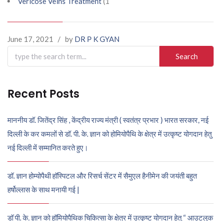
Vericose Veins Treatment
(1
June 17, 2021
/
by
DR P K GYAN
Search
for:
Recent Posts
माननीय डॉ. जितेंद्र सिंह , केंद्रीय राज्य मंत्री ( स्वतंत्र प्रभार ) भारत सरकार, नई
दिल्ली के कर कमलों से डॉ. पी. के. ज्ञान को होमियोपैथि के क्षेत्र में उत्कृष्ट योगदान हेतु
नई दिल्ली में सम्मानित करते हुए।
डॉ. ज्ञान होम्योपैथी हॉस्पिटल और रिसर्च सेंटर में सैमुएल हैनीमेन की जयंती बहुत
हर्षोल्लास के साथ मनायी गई |
डॉ पी. के. ज्ञान को हॉमियोपैथिक चिकित्सा के क्षेत्र में उत्कृष्ट योगदान हेतु “ आउटलुक