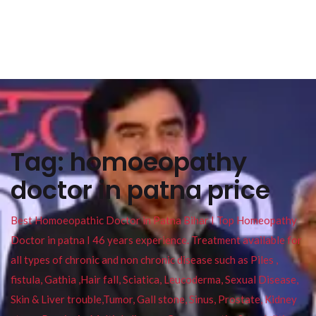
Tag:
homoeopathy
doctor in patna price
Best Homoeopathic Doctor in Patna Bihar I Top Homeopathy
Doctor in patna I 46 years experience. Treatment available for
all types of chronic and non chronic disease such as Piles ,
fistula, Gathia ,Hair fall, Sciatica, Leucoderma, Sexual Disease,
Skin & Liver trouble,Tumor, Gall stone, Sinus, Prostate, Kidney