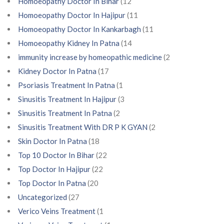
Homoeopathy Doctor In Bihar
(12
Homoeopathy Doctor In Hajipur
(11
Homoeopathy Doctor In Kankarbagh
(11
Homoeopathy Kidney In Patna
(14
immunity increase by homeopathic medicine
(2
Kidney Doctor In Patna
(17
Psoriasis Treatment In Patna
(1
Sinusitis Treatment In Hajipur
(3
Sinusitis Treatment In Patna
(2
Sinusitis Treatment With DR P K GYAN
(2
Skin Doctor In Patna
(18
Top 10 Doctor In Bihar
(22
Top Doctor In Hajipur
(22
Top Doctor In Patna
(20
Uncategorized
(27
Verico Veins Treatment
(1