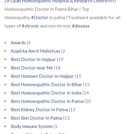
Dr.Gyan Homoeopathic Hospital & Research Centre
Best
Homoeopathic Doctor in Patna Bihar I Top
Homeopathy
#Doctor
in patna ITreatment available for all
types of
#chronic
and non chronic
#disease
Awards
(4
Azadi ka Amrit Mahotsav
(2
Best Doctor In Hajipur
(19
Best Doctor near Me
(18
Best Homoeo Doctor In Hajipur
(15
Best Homoeopathic Doctor In Bihar
(15
Best Homoeopathic Doctor In India
(14
Best Homoeopathic Doctor In Patna
(10
Best Kidney Doctor In Patna
(13
Best Skin Doctor In Patna
(13
Body Immune System
(3