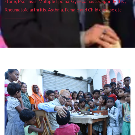
stone, Psoriasis, Multiple lipoma, Gynecomastia, Spondylitis ,
Rheumatoid arthritis, Asthma, Female and Child disease etc