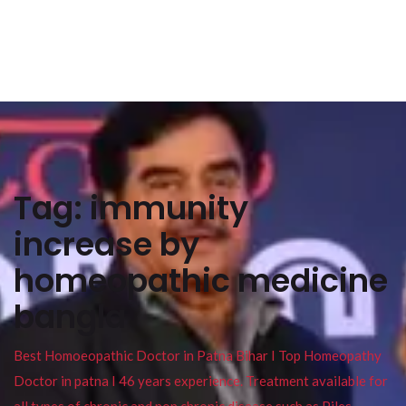
Tag:
immunity
increase by
homeopathic medicine
bangla
Best Homoeopathic Doctor in Patna Bihar I Top Homeopathy
Doctor in patna I 46 years experience. Treatment available for
all types of chronic and non chronic disease such as Piles ,