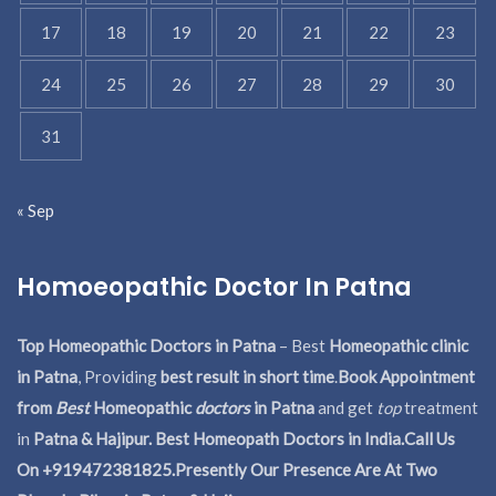
17
18
19
20
21
22
23
24
25
26
27
28
29
30
31
« Sep
Homoeopathic Doctor In Patna
Top Homeopathic Doctors in Patna
– Best
Homeopathic clinic
in Patna
, Providing
best result in short time
.
Book Appointment
from
Best
Homeopathic
doctors
in Patna
and get
top
treatment
in
Patna & Hajipur. Best Homeopath Doctors in India.
Call Us
On +919472381825.Presently Our Presence Are At Two