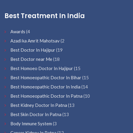
Best Treatment In India
Awards
(4
Azadi ka Amrit Mahotsav
(2
Best Doctor In Hajipur
(19
Best Doctor near Me
(18
Best Homoeo Doctor In Hajipur
(15
Best Homoeopathic Doctor In Bihar
(15
Best Homoeopathic Doctor In India
(14
Best Homoeopathic Doctor In Patna
(10
Best Kidney Doctor In Patna
(13
Best Skin Doctor In Patna
(13
Body Immune System
(3
Cancer Kidney In Patna
(12