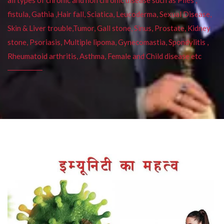
fistula, Gathia ,Hair fall, Sciatica, Leucoderma, Sexual Disease,
Skin & Liver trouble,Tumor, Gall stone, Sinus, Prostate, Kidney
stone, Psoriasis, Multiple lipoma, Gynecomastia, Spondylitis ,
Rheumatoid arthritis, Asthma, Female and Child disease etc