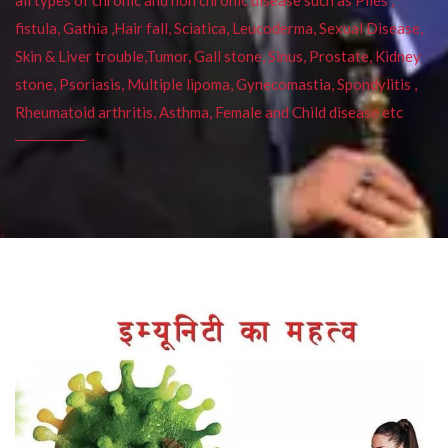
fistula, Gathia ,Hair fall, Sciatica, Leucoderma, Sexual Disease,
Skin & Liver trouble,Tumor, Gall stone, Sinus, Prostate, Kidney
stone, Psoriasis, Multiple lipoma, Gynecomastia, Spondylitis ,
Rheumatoid arthritis, Asthma, Female and Child disease etc