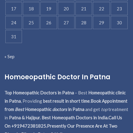
17
18
19
20
21
22
23
24
25
26
27
28
29
30
31
« Sep
Homoeopathic Doctor In Patna
Top Homeopathic Doctors in Patna
– Best
Homeopathic clinic
in Patna
, Providing
best result in short time
.
Book Appointment
from
Best
Homeopathic
doctors
in Patna
and get
top
treatment
in
Patna & Hajipur. Best Homeopath Doctors in India.
Call Us
On +919472381825.Presently Our Presence Are At Two