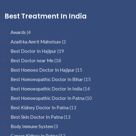
Best Treatment In India
Awards
(4
Azadi ka Amrit Mahotsav
(2
Best Doctor In Hajipur
(19
Best Doctor near Me
(18
Best Homoeo Doctor In Hajipur
(15
Best Homoeopathic Doctor In Bihar
(15
Best Homoeopathic Doctor In India
(14
Best Homoeopathic Doctor In Patna
(10
Best Kidney Doctor In Patna
(13
Best Skin Doctor In Patna
(13
Body Immune System
(3
Cancer Kidney In Patna
(12