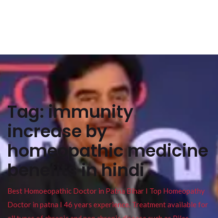
Tag:
immunity
increase by
homeopathic medicine
benefits in hindi
Best Homoeopathic Doctor in Patna Bihar I Top Homeopathy
Doctor in patna I 46 years experience. Treatment available for
all types of chronic and non chronic disease such as Piles ,