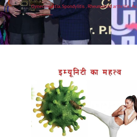
Gynecomastia, Spondylitis , Rheumatoid arthritis, As