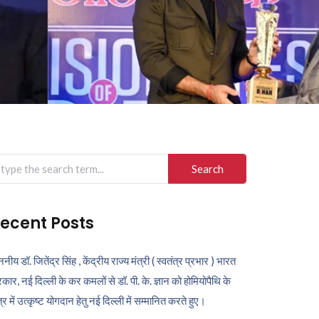
arch
r:
ecent Posts
ननीय डॉ. जितेंद्र सिंह , केंद्रीय राज्य मंत्री ( स्वतंत्र प्रभार ) भारत
कार, नई दिल्ली के कर कमलों से डॉ. पी. के. ज्ञान को होमियोपैथि के
ेत्र में उत्कृष्ट योगदान हेतु नई दिल्ली में सम्मानित करते हुए।