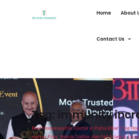
Home
About 
Contact Us
Tag:
immunity incr
Best Homoeopathic Doctor in Patna Bihar I Top Homeo
such as Piles , fistula, Gathia ,Hair fall, Sciatica, L