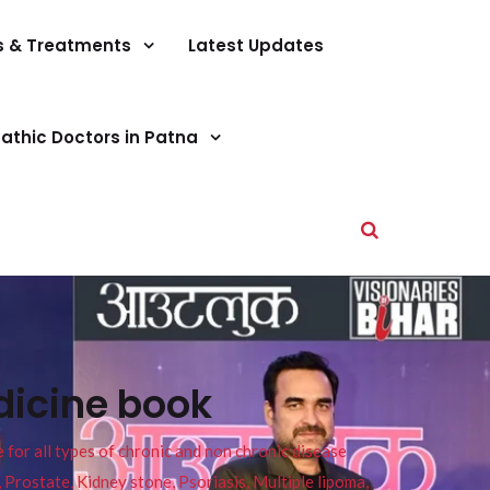
s & Treatments
Latest Updates
athic Doctors in Patna
icine book
or all types of chronic and non chronic disease
s, Prostate, Kidney stone, Psoriasis, Multiple lipoma,