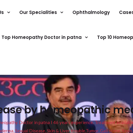
Us
Our Specialities
Ophthalmology
Case
Top Homeopathy Doctor in patna
Top 10 Homeop
ease by homeopathic med
pathy Doctor in patna I 46 years experience. Treatment available f
eucoderma, Sexual Disease, Skin & Liver trouble,Tumor, Gall stone, Sinu