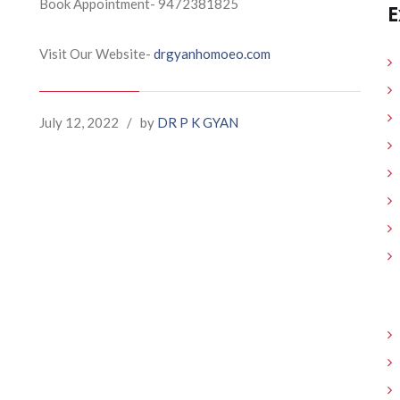
Book Appointment- 9472381825
E
Visit Our Website-
drgyanhomoeo.com
July 12, 2022
/
by
DR P K GYAN