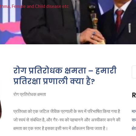
thma, Female and Child disease etc
रोग प्रतिरोधक क्षमता – हमारी
Se
fo
प्रतिरक्षा प्रणाली क्या है?
R
रोग प्रतिरोधक क्षमता
प्रतिरक्षा को एक जटिल जैविक प्रणाली के रूप में परिभाषित किया गया है
मा
जो स्वयं से संबंधित है, और गैर-स्व को पहचानने और अस्वीकार करने की
सर
क्षमता का एक स्तर है इसका इसी रूप में आँकलन किया जाता है।
क्ष