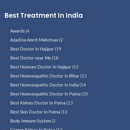
Best Treatment In India
Awards
(4
Azadi ka Amrit Mahotsav
(2
Best Doctor In Hajipur
(19
Best Doctor near Me
(18
Best Homoeo Doctor In Hajipur
(15
Best Homoeopathic Doctor In Bihar
(15
Best Homoeopathic Doctor In India
(14
Best Homoeopathic Doctor In Patna
(10
Best Kidney Doctor In Patna
(13
Best Skin Doctor In Patna
(13
Body Immune System
(3
Cancer Kidney In Patna
(12