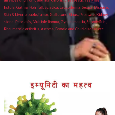
fistula, Gathia ,Hair fall, Sciatica, Leucoderma, Sexual Disease,
Skin & Liver trouble,Tumor, Gall stone, Sinus, Prostate, Kidney
stone, Psoriasis, Multiple lipoma, Gynecomastia, Spondylitis ,
Rheumatoid arthritis, Asthma, Female and Child disease etc