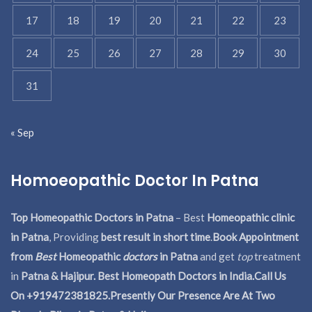
17
18
19
20
21
22
23
24
25
26
27
28
29
30
31
« Sep
Homoeopathic Doctor In Patna
Top Homeopathic Doctors in Patna
– Best
Homeopathic clinic
in Patna
, Providing
best result in short time
.
Book Appointment
from
Best
Homeopathic
doctors
in Patna
and get
top
treatment
in
Patna & Hajipur. Best Homeopath Doctors in India.
Call Us
On +919472381825.Presently Our Presence Are At Two