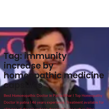
Tag:
immunity
increase by
homeopathic medicine
capsules
Best Homoeopathic Doctor in Patna Bihar I Top Homeopathy
Doctor in patna I 46 years experience. Treatment available for
all types of chronic and non chronic disease such as Piles ,