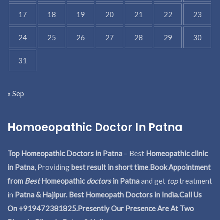
17
18
19
20
21
22
23
24
25
26
27
28
29
30
31
« Sep
Homoeopathic Doctor In Patna
Top Homeopathic Doctors in Patna
– Best
Homeopathic clinic
in Patna
, Providing
best result in short time
.
Book Appointment
from
Best
Homeopathic
doctors
in Patna
and get
top
treatment
in
Patna & Hajipur. Best Homeopath Doctors in India.
Call Us
On +919472381825.Presently Our Presence Are At Two