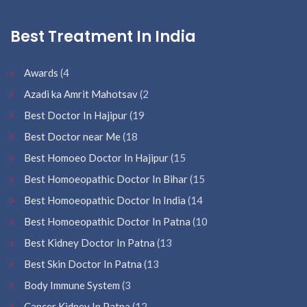
Best Treatment In India
Awards
(4
Azadi ka Amrit Mahotsav
(2
Best Doctor In Hajipur
(19
Best Doctor near Me
(18
Best Homoeo Doctor In Hajipur
(15
Best Homoeopathic Doctor In Bihar
(15
Best Homoeopathic Doctor In India
(14
Best Homoeopathic Doctor In Patna
(10
Best Kidney Doctor In Patna
(13
Best Skin Doctor In Patna
(13
Body Immune System
(3
Cancer Kidney In Patna
(12