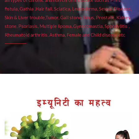
fistula, Gathia ,Hair fall, Sciatica, Leucoderma, Sexual Disease,
Skin & Liver trouble,Tumor, Gall stone, Sinus, Prostate, Kidney
stone, Psoriasis, Multiple lipoma, Gynecomastia, Spondylitis ,
Rheumatoid arthritis, Asthma, Female and Child disease etc