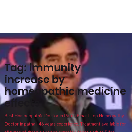
Tag:
immunity
increase by
homeopathic medicine
effects
Best Homoeopathic Doctor in Patna Bihar I Top Homeopathy
Doctor in patna I 46 years experience. Treatment available for
all types of chronic and non chronic disease such as Piles ,