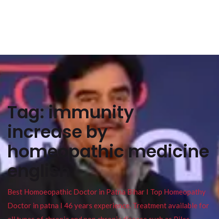
Tag:
immunity
increase by
homeopathic medicine
english
Best Homoeopathic Doctor in Patna Bihar I Top Homeopathy
Doctor in patna I 46 years experience. Treatment available for
all types of chronic and non chronic disease such as Piles ,