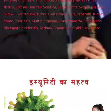
fistula, Gathia ,Hair fall, Sciatica, Leucoderma, Sexual Disease,
Skin & Liver trouble,Tumor, Gall stone, Sinus, Prostate, Kidney
stone, Psoriasis, Multiple lipoma, Gynecomastia, Spondylitis ,
Rheumatoid arthritis, Asthma, Female and Child disease etc