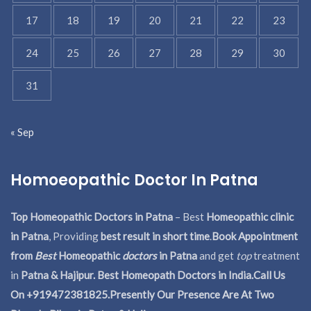
17
18
19
20
21
22
23
24
25
26
27
28
29
30
31
« Sep
Homoeopathic Doctor In Patna
Top Homeopathic Doctors in Patna
– Best
Homeopathic clinic
in Patna
, Providing
best result in short time
.
Book Appointment
from
Best
Homeopathic
doctors
in Patna
and get
top
treatment
in
Patna & Hajipur. Best Homeopath Doctors in India.
Call Us
On +919472381825.Presently Our Presence Are At Two