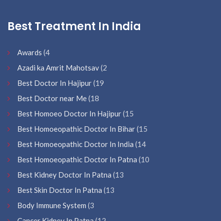
Best Treatment In India
Awards
(4
Azadi ka Amrit Mahotsav
(2
Best Doctor In Hajipur
(19
Best Doctor near Me
(18
Best Homoeo Doctor In Hajipur
(15
Best Homoeopathic Doctor In Bihar
(15
Best Homoeopathic Doctor In India
(14
Best Homoeopathic Doctor In Patna
(10
Best Kidney Doctor In Patna
(13
Best Skin Doctor In Patna
(13
Body Immune System
(3
Cancer Kidney In Patna
(12