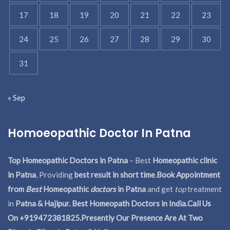
17
18
19
20
21
22
23
24
25
26
27
28
29
30
31
« Sep
Homoeopathic Doctor In Patna
Top Homeopathic Doctors in Patna
– Best
Homeopathic clinic
in Patna
, Providing
best result in short time
.
Book Appointment
from
Best
Homeopathic
doctors
in Patna
and get
top
treatment
in
Patna & Hajipur. Best Homeopath Doctors in India.
Call Us
On +919472381825.Presently Our Presence Are At Two