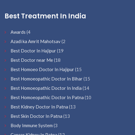
Best Treatment In India
Awards
(4
Azadi ka Amrit Mahotsav
(2
Best Doctor In Hajipur
(19
Best Doctor near Me
(18
Best Homoeo Doctor In Hajipur
(15
Best Homoeopathic Doctor In Bihar
(15
Best Homoeopathic Doctor In India
(14
Best Homoeopathic Doctor In Patna
(10
Best Kidney Doctor In Patna
(13
Best Skin Doctor In Patna
(13
Body Immune System
(3
Cancer Kidney In Patna
(12