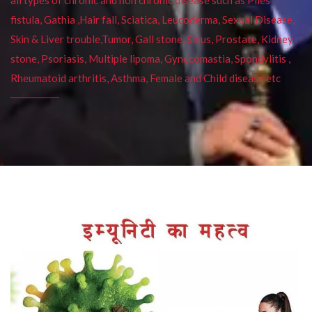
fistula, Gathia ,Hair fall, Sciatica, Leucoderma, Sexual Disease,
Skin & Liver trouble,Tumor, Gall stone, Sinus, Prostate, Kidney
stone, Psoriasis, Multiple lipoma, Gynecomastia, Spondylitis ,
Rheumatoid arthritis, Asthma, Female and Child disease etc