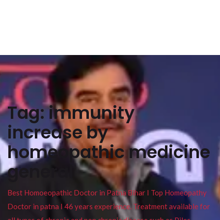
Tag:
immunity
increase by
homeopathic medicine
general
Best Homoeopathic Doctor in Patna Bihar I Top Homeopathy
Doctor in patna I 46 years experience. Treatment available for
all types of chronic and non chronic disease such as Piles ,