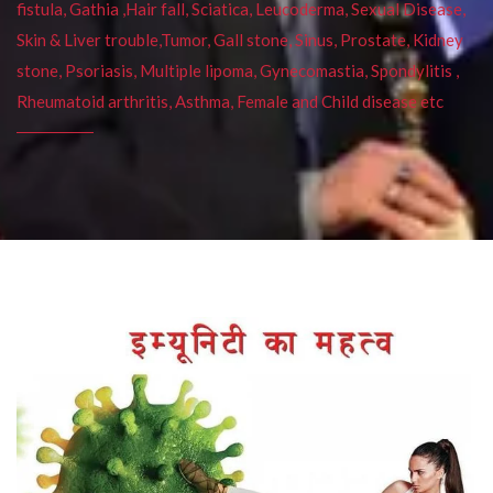
fistula, Gathia ,Hair fall, Sciatica, Leucoderma, Sexual Disease,
Skin & Liver trouble,Tumor, Gall stone, Sinus, Prostate, Kidney
stone, Psoriasis, Multiple lipoma, Gynecomastia, Spondylitis ,
Rheumatoid arthritis, Asthma, Female and Child disease etc