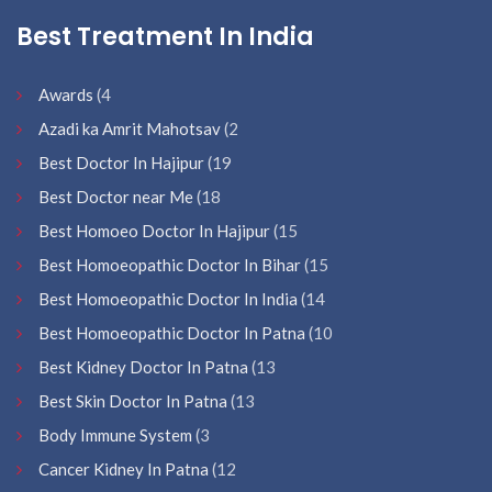
Best Treatment In India
Awards
(4
Azadi ka Amrit Mahotsav
(2
Best Doctor In Hajipur
(19
Best Doctor near Me
(18
Best Homoeo Doctor In Hajipur
(15
Best Homoeopathic Doctor In Bihar
(15
Best Homoeopathic Doctor In India
(14
Best Homoeopathic Doctor In Patna
(10
Best Kidney Doctor In Patna
(13
Best Skin Doctor In Patna
(13
Body Immune System
(3
Cancer Kidney In Patna
(12