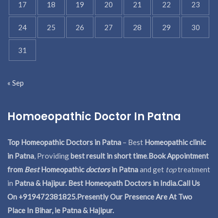
17
18
19
20
21
22
23
24
25
26
27
28
29
30
31
« Sep
Homoeopathic Doctor In Patna
Top Homeopathic Doctors in Patna
– Best
Homeopathic clinic
in Patna
, Providing
best result in short time
.
Book Appointment
from
Best
Homeopathic
doctors
in Patna
and get
top
treatment
in
Patna & Hajipur. Best Homeopath Doctors in India.
Call Us
On +919472381825.Presently Our Presence Are At Two
Place In Bihar, ie Patna & Hajipur.