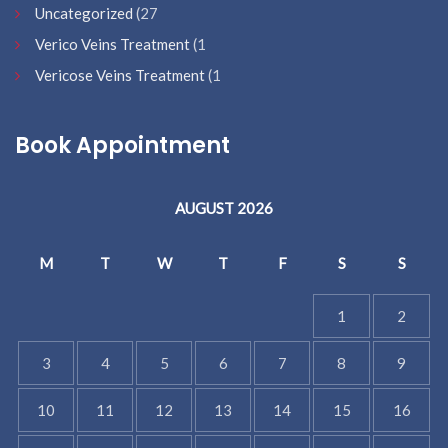
Uncategorized
(27
Verico Veins Treatment
(1
Vericose Veins Treatment
(1
Book Appointment
AUGUST 2026
M
T
W
T
F
S
S
1
2
3
4
5
6
7
8
9
10
11
12
13
14
15
16