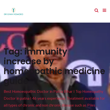
Tag:
immunity
increase by
homeopathic medicine
guide
Best Homoeopathic Doctor in Patna Bihar I Top Homeopathy
Doctor in patna I 46 years experience. Treatment available for
all types of chronic and non chronic disease such as Piles ,