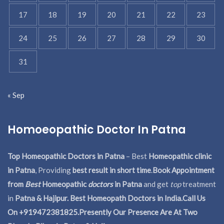
17
18
19
20
21
22
23
24
25
26
27
28
29
30
31
« Sep
Homoeopathic Doctor In Patna
Top Homeopathic Doctors in Patna
– Best
Homeopathic clinic
in Patna
, Providing
best result in short time
.
Book Appointment
from
Best
Homeopathic
doctors
in Patna
and get
top
treatment
in
Patna & Hajipur. Best Homeopath Doctors in India.
Call Us
On +919472381825.Presently Our Presence Are At Two