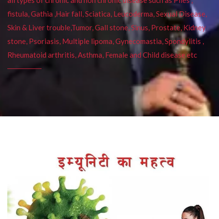
fistula, Gathia ,Hair fall, Sciatica, Leucoderma, Sexual Disease,
Skin & Liver trouble,Tumor, Gall stone, Sinus, Prostate, Kidney
stone, Psoriasis, Multiple lipoma, Gynecomastia, Spondylitis ,
Rheumatoid arthritis, Asthma, Female and Child disease etc