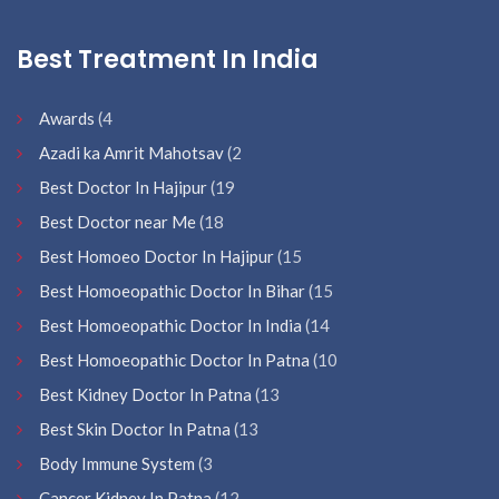
Best Treatment In India
Awards
(4
Azadi ka Amrit Mahotsav
(2
Best Doctor In Hajipur
(19
Best Doctor near Me
(18
Best Homoeo Doctor In Hajipur
(15
Best Homoeopathic Doctor In Bihar
(15
Best Homoeopathic Doctor In India
(14
Best Homoeopathic Doctor In Patna
(10
Best Kidney Doctor In Patna
(13
Best Skin Doctor In Patna
(13
Body Immune System
(3
Cancer Kidney In Patna
(12