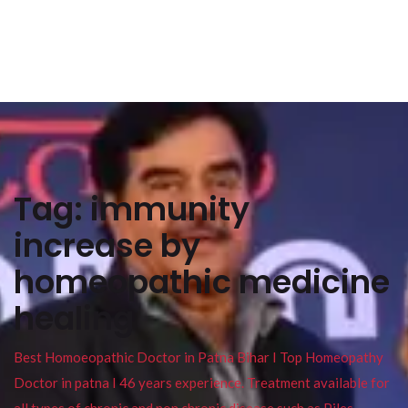
Tag:
immunity
increase by
homeopathic medicine
healing
Best Homoeopathic Doctor in Patna Bihar I Top Homeopathy
Doctor in patna I 46 years experience. Treatment available for
all types of chronic and non chronic disease such as Piles ,