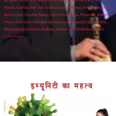
fistula, Gathia ,Hair fall, Sciatica, Leucoderma, Sexual Disease,
Skin & Liver trouble,Tumor, Gall stone, Sinus, Prostate, Kidney
stone, Psoriasis, Multiple lipoma, Gynecomastia, Spondylitis ,
Rheumatoid arthritis, Asthma, Female and Child disease etc