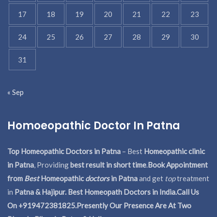
17
18
19
20
21
22
23
24
25
26
27
28
29
30
31
« Sep
Homoeopathic Doctor In Patna
Top Homeopathic Doctors in Patna
– Best
Homeopathic clinic
in Patna
, Providing
best result in short time
.
Book Appointment
from
Best
Homeopathic
doctors
in Patna
and get
top
treatment
in
Patna & Hajipur. Best Homeopath Doctors in India.
Call Us
On +919472381825.Presently Our Presence Are At Two