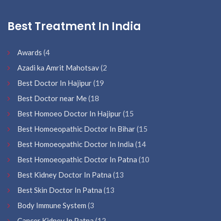
Best Treatment In India
Awards
(4
Azadi ka Amrit Mahotsav
(2
Best Doctor In Hajipur
(19
Best Doctor near Me
(18
Best Homoeo Doctor In Hajipur
(15
Best Homoeopathic Doctor In Bihar
(15
Best Homoeopathic Doctor In India
(14
Best Homoeopathic Doctor In Patna
(10
Best Kidney Doctor In Patna
(13
Best Skin Doctor In Patna
(13
Body Immune System
(3
Cancer Kidney In Patna
(12