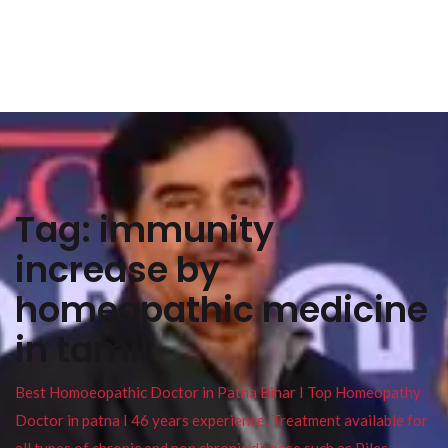
Tag:
immunity
increase by
homeopathic medicine
in tamil
Best Homoeopathic Doctor in Patna Bihar I Top Homeopathy
Doctor in patna I 46 years experience. Treatment available for
all types of chronic and non chronic disease such as Piles ,