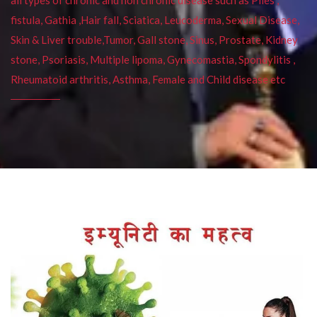
fistula, Gathia ,Hair fall, Sciatica, Leucoderma, Sexual Disease,
Skin & Liver trouble,Tumor, Gall stone, Sinus, Prostate, Kidney
stone, Psoriasis, Multiple lipoma, Gynecomastia, Spondylitis ,
Rheumatoid arthritis, Asthma, Female and Child disease etc