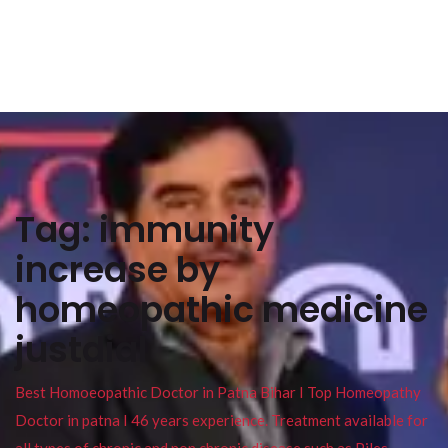
Tag:
immunity
increase by
homeopathic medicine
justdial
Best Homoeopathic Doctor in Patna Bihar I Top Homeopathy
Doctor in patna I 46 years experience. Treatment available for
all types of chronic and non chronic disease such as Piles ,