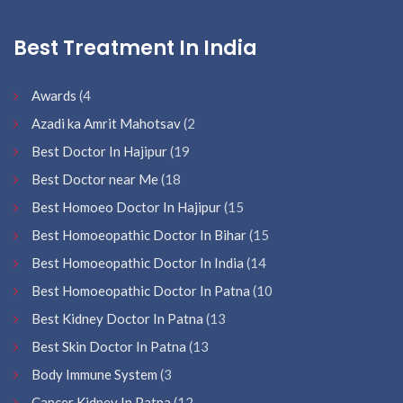
Best Treatment In India
Awards
(4
Azadi ka Amrit Mahotsav
(2
Best Doctor In Hajipur
(19
Best Doctor near Me
(18
Best Homoeo Doctor In Hajipur
(15
Best Homoeopathic Doctor In Bihar
(15
Best Homoeopathic Doctor In India
(14
Best Homoeopathic Doctor In Patna
(10
Best Kidney Doctor In Patna
(13
Best Skin Doctor In Patna
(13
Body Immune System
(3
Cancer Kidney In Patna
(12