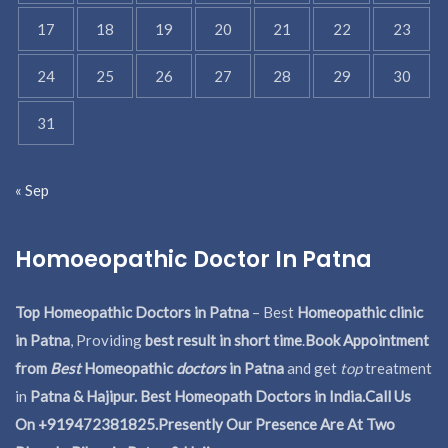
17
18
19
20
21
22
23
24
25
26
27
28
29
30
31
« Sep
Homoeopathic Doctor In Patna
Top Homeopathic Doctors in Patna
– Best
Homeopathic clinic
in Patna
, Providing
best result in short time
.
Book Appointment
from
Best
Homeopathic
doctors
in Patna
and get
top
treatment
in
Patna & Hajipur. Best Homeopath Doctors in India.
Call Us
On +919472381825.Presently Our Presence Are At Two