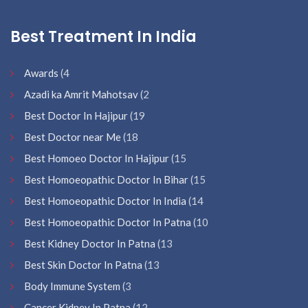
Best Treatment In India
Awards
(4
Azadi ka Amrit Mahotsav
(2
Best Doctor In Hajipur
(19
Best Doctor near Me
(18
Best Homoeo Doctor In Hajipur
(15
Best Homoeopathic Doctor In Bihar
(15
Best Homoeopathic Doctor In India
(14
Best Homoeopathic Doctor In Patna
(10
Best Kidney Doctor In Patna
(13
Best Skin Doctor In Patna
(13
Body Immune System
(3
Cancer Kidney In Patna
(12