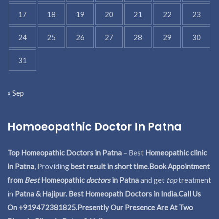
17
18
19
20
21
22
23
24
25
26
27
28
29
30
31
« Sep
Homoeopathic Doctor In Patna
Top Homeopathic Doctors in Patna
– Best
Homeopathic clinic
in Patna
, Providing
best result in short time
.
Book Appointment
from
Best
Homeopathic
doctors
in Patna
and get
top
treatment
in
Patna & Hajipur. Best Homeopath Doctors in India.
Call Us
On +919472381825.Presently Our Presence Are At Two