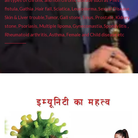
fistula, Gathia ,Hair fall, Sciatica, Leucoderma, Sexual Disease,
Skin & Liver trouble,Tumor, Gall stone, Sinus, Prostate, Kidney
stone, Psoriasis, Multiple lipoma, Gynecomastia, Spondylitis ,
Rheumatoid arthritis, Asthma, Female and Child disease etc