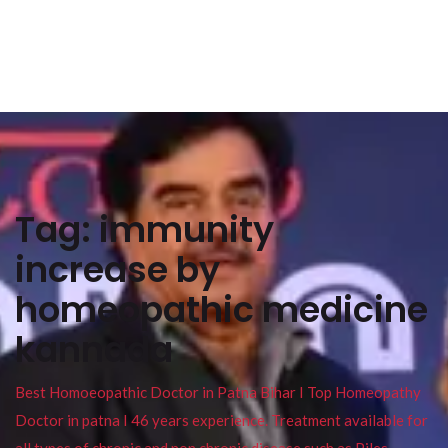
Tag:
immunity
increase by
homeopathic medicine
kannada
Best Homoeopathic Doctor in Patna Bihar I Top Homeopathy
Doctor in patna I 46 years experience. Treatment available for
all types of chronic and non chronic disease such as Piles ,