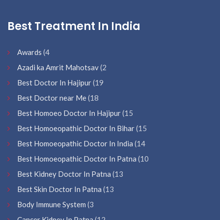
Best Treatment In India
Awards
(4
Azadi ka Amrit Mahotsav
(2
Best Doctor In Hajipur
(19
Best Doctor near Me
(18
Best Homoeo Doctor In Hajipur
(15
Best Homoeopathic Doctor In Bihar
(15
Best Homoeopathic Doctor In India
(14
Best Homoeopathic Doctor In Patna
(10
Best Kidney Doctor In Patna
(13
Best Skin Doctor In Patna
(13
Body Immune System
(3
Cancer Kidney In Patna
(12