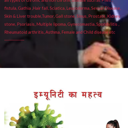
fistula, Gathia ,Hair fall, Sciatica, Leucoderma, Sexual Disease,
Skin & Liver trouble,Tumor, Gall stone, Sinus, Prostate, Kidney
stone, Psoriasis, Multiple lipoma, Gynecomastia, Spondylitis ,
Rheumatoid arthritis, Asthma, Female and Child disease etc