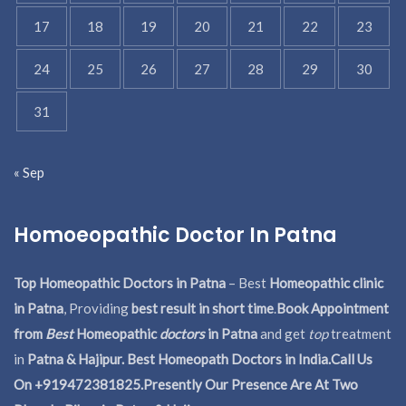
17
18
19
20
21
22
23
24
25
26
27
28
29
30
31
« Sep
Homoeopathic Doctor In Patna
Top Homeopathic Doctors in Patna
– Best
Homeopathic clinic
in Patna
, Providing
best result in short time
.
Book Appointment
from
Best
Homeopathic
doctors
in Patna
and get
top
treatment
in
Patna & Hajipur. Best Homeopath Doctors in India.
Call Us
On +919472381825.Presently Our Presence Are At Two