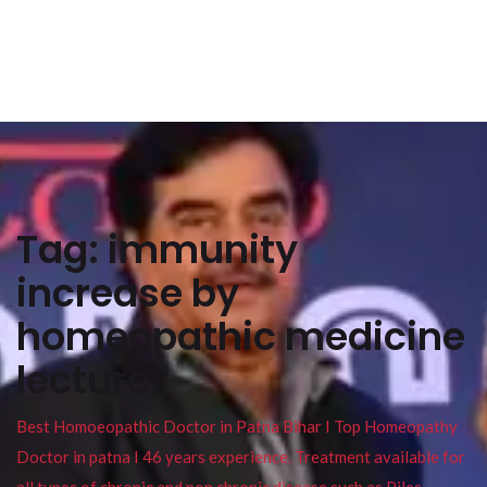
Tag:
immunity
increase by
homeopathic medicine
lecture
Best Homoeopathic Doctor in Patna Bihar I Top Homeopathy
Doctor in patna I 46 years experience. Treatment available for
all types of chronic and non chronic disease such as Piles ,