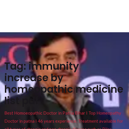
Tag:
immunity
increase by
homeopathic medicine
list pdf
Best Homoeopathic Doctor in Patna Bihar I Top Homeopathy
Doctor in patna I 46 years experience. Treatment available for
all types of chronic and non chronic disease such as Piles ,