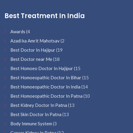
Best Treatment In India
Awards
(4
Azadi ka Amrit Mahotsav
(2
Best Doctor In Hajipur
(19
Best Doctor near Me
(18
Best Homoeo Doctor In Hajipur
(15
Best Homoeopathic Doctor In Bihar
(15
Best Homoeopathic Doctor In India
(14
Best Homoeopathic Doctor In Patna
(10
Best Kidney Doctor In Patna
(13
Best Skin Doctor In Patna
(13
Body Immune System
(3
Cancer Kidney In Patna
(12