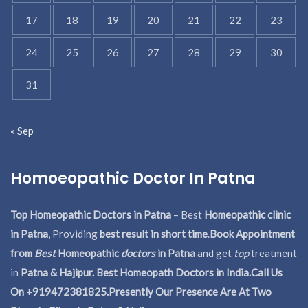
17
18
19
20
21
22
23
24
25
26
27
28
29
30
31
« Sep
Homoeopathic Doctor In Patna
Top Homeopathic Doctors in Patna
– Best
Homeopathic clinic
in Patna
, Providing
best result in short time
.
Book Appointment
from
Best
Homeopathic
doctors
in Patna
and get
top
treatment
in
Patna & Hajipur. Best Homeopath Doctors in India.
Call Us
On +919472381825.Presently Our Presence Are At Two