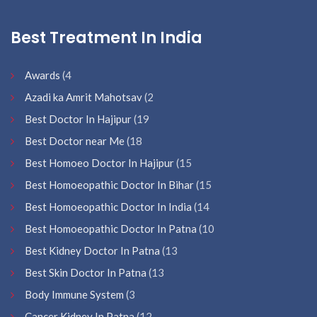
Best Treatment In India
Awards
(4
Azadi ka Amrit Mahotsav
(2
Best Doctor In Hajipur
(19
Best Doctor near Me
(18
Best Homoeo Doctor In Hajipur
(15
Best Homoeopathic Doctor In Bihar
(15
Best Homoeopathic Doctor In India
(14
Best Homoeopathic Doctor In Patna
(10
Best Kidney Doctor In Patna
(13
Best Skin Doctor In Patna
(13
Body Immune System
(3
Cancer Kidney In Patna
(12