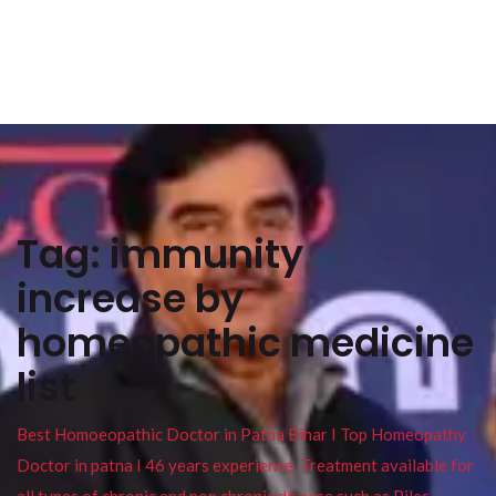
Tag:
immunity
increase by
homeopathic medicine
list
Best Homoeopathic Doctor in Patna Bihar I Top Homeopathy
Doctor in patna I 46 years experience. Treatment available for
all types of chronic and non chronic disease such as Piles ,