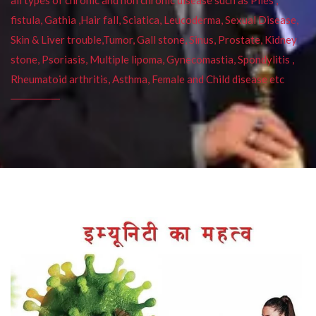
fistula, Gathia ,Hair fall, Sciatica, Leucoderma, Sexual Disease,
Skin & Liver trouble,Tumor, Gall stone, Sinus, Prostate, Kidney
stone, Psoriasis, Multiple lipoma, Gynecomastia, Spondylitis ,
Rheumatoid arthritis, Asthma, Female and Child disease etc