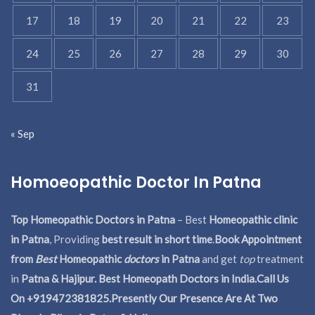
17
18
19
20
21
22
23
24
25
26
27
28
29
30
31
« Sep
Homoeopathic Doctor In Patna
Top Homeopathic Doctors in Patna
– Best
Homeopathic clinic
in Patna
, Providing
best result in short time
.
Book Appointment
from
Best
Homeopathic
doctors
in Patna
and get
top
treatment
in
Patna & Hajipur. Best Homeopath Doctors in India.
Call Us
On +919472381825.Presently Our Presence Are At Two