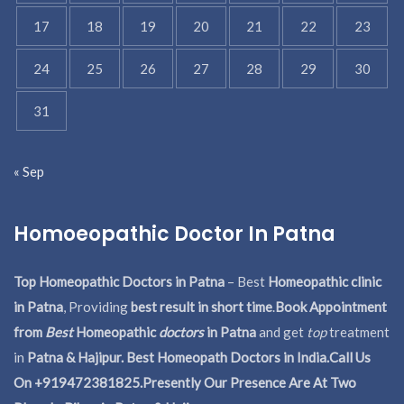
17
18
19
20
21
22
23
24
25
26
27
28
29
30
31
« Sep
Homoeopathic Doctor In Patna
Top Homeopathic Doctors in Patna
– Best
Homeopathic clinic
in Patna
, Providing
best result in short time
.
Book Appointment
from
Best
Homeopathic
doctors
in Patna
and get
top
treatment
in
Patna & Hajipur. Best Homeopath Doctors in India.
Call Us
On +919472381825.Presently Our Presence Are At Two