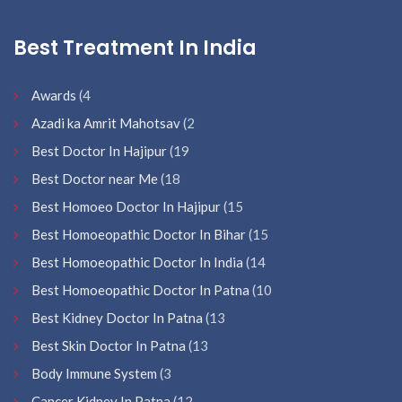
Best Treatment In India
Awards
(4
Azadi ka Amrit Mahotsav
(2
Best Doctor In Hajipur
(19
Best Doctor near Me
(18
Best Homoeo Doctor In Hajipur
(15
Best Homoeopathic Doctor In Bihar
(15
Best Homoeopathic Doctor In India
(14
Best Homoeopathic Doctor In Patna
(10
Best Kidney Doctor In Patna
(13
Best Skin Doctor In Patna
(13
Body Immune System
(3
Cancer Kidney In Patna
(12