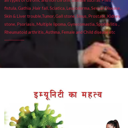
fistula, Gathia ,Hair fall, Sciatica, Leucoderma, Sexual Disease,
Skin & Liver trouble,Tumor, Gall stone, Sinus, Prostate, Kidney
stone, Psoriasis, Multiple lipoma, Gynecomastia, Spondylitis ,
Rheumatoid arthritis, Asthma, Female and Child disease etc