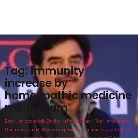
Tag:
immunity
increase by
homeopathic medicine
malayalam
Best Homoeopathic Doctor in Patna Bihar I Top Homeopathy
Doctor in patna I 46 years experience. Treatment available for
all types of chronic and non chronic disease such as Piles ,