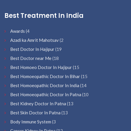
Best Treatment In India
Awards
(4
Azadi ka Amrit Mahotsav
(2
Best Doctor In Hajipur
(19
Best Doctor near Me
(18
Best Homoeo Doctor In Hajipur
(15
Best Homoeopathic Doctor In Bihar
(15
Best Homoeopathic Doctor In India
(14
Best Homoeopathic Doctor In Patna
(10
Best Kidney Doctor In Patna
(13
Best Skin Doctor In Patna
(13
Body Immune System
(3
Cancer Kidney In Patna
(12