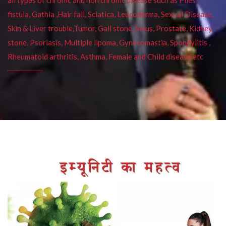
fistula, Gathia ,Hair fall, Sciatica, Leucoderma, Sexual Disease,
Skin & Liver trouble,Tumor, Gall stone, Sinus, Prostate, Kidney
stone, Psoriasis, Multiple lipoma, Gynecomastia, Spondylitis ,
Rheumatoid arthritis, Asthma, Female and Child disease etc