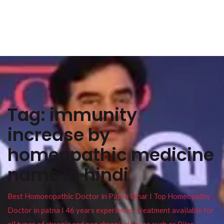
Tag:
immunity
increase by
homeopathic medicine
name in hindi
Best Homoeopathic Doctor in Patna Bihar I Top Homeopathy
Doctor in patna I 46 years experience. Treatment available for
all types of chronic and non chronic disease such as Piles ,