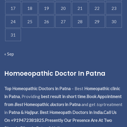
17
18
19
20
21
22
23
24
25
26
27
28
29
30
31
« Sep
Homoeopathic Doctor In Patna
Top Homeopathic Doctors in Patna
– Best
Homeopathic clinic
in Patna
, Providing
best result in short time
.
Book Appointment
from
Best
Homeopathic
doctors
in Patna
and get
top
treatment
in
Patna & Hajipur. Best Homeopath Doctors in India.
Call Us
On +919472381825.Presently Our Presence Are At Two