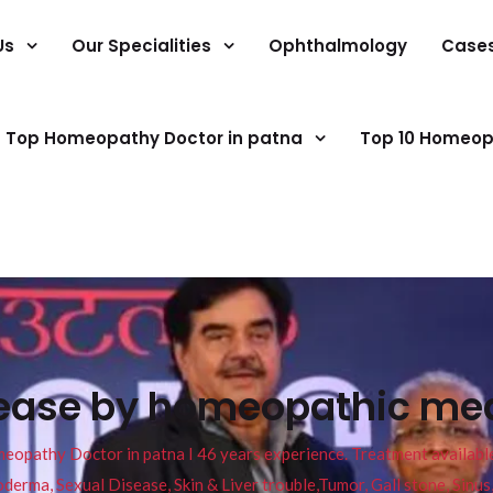
Us
Our Specialities
Ophthalmology
Case
Top Homeopathy Doctor in patna
Top 10 Homeop
ease by homeopathic med
pathy Doctor in patna I 46 years experience. Treatment available f
eucoderma, Sexual Disease, Skin & Liver trouble,Tumor, Gall stone, Sinu