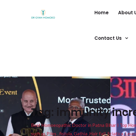
Home
About 
Contact Us
Tag:
immunity incr
Best Homoeopathic Doctor in Patna Bihar I Top Homeo
such as Piles , fistula, Gathia ,Hair fall, Sciatica, L