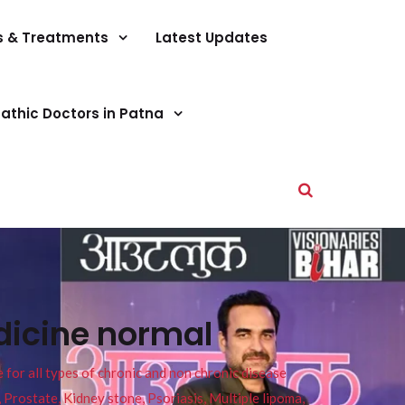
s & Treatments
Latest Updates
athic Doctors in Patna
icine normal
or all types of chronic and non chronic disease
s, Prostate, Kidney stone, Psoriasis, Multiple lipoma,