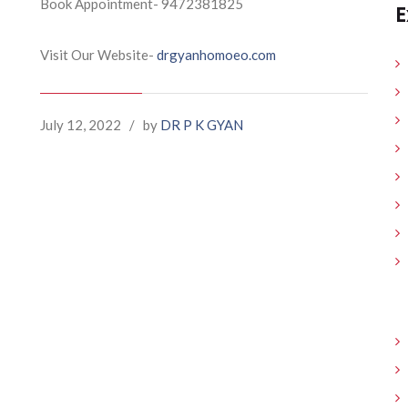
Book Appointment- 9472381825
E
Visit Our Website-
drgyanhomoeo.com
July 12, 2022
/
by
DR P K GYAN