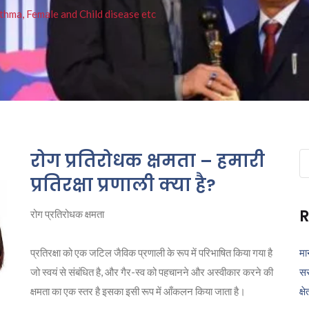
thma, Female and Child disease etc
रोग प्रतिरोधक क्षमता – हमारी
Se
fo
प्रतिरक्षा प्रणाली क्या है?
R
रोग प्रतिरोधक क्षमता
प्रतिरक्षा को एक जटिल जैविक प्रणाली के रूप में परिभाषित किया गया है
मा
जो स्वयं से संबंधित है, और गैर-स्व को पहचानने और अस्वीकार करने की
सर
क्षमता का एक स्तर है इसका इसी रूप में आँकलन किया जाता है।
क्ष