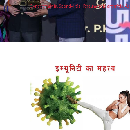
Gynecomastia, Spondylitis , Rheumatoid arthritis, As