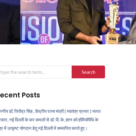
arch
r:
ecent Posts
ननीय डॉ. जितेंद्र सिंह , केंद्रीय राज्य मंत्री ( स्वतंत्र प्रभार ) भारत
कार, नई दिल्ली के कर कमलों से डॉ. पी. के. ज्ञान को होमियोपैथि के
ेत्र में उत्कृष्ट योगदान हेतु नई दिल्ली में सम्मानित करते हुए।