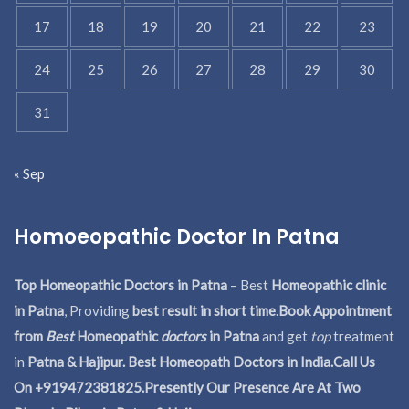
17
18
19
20
21
22
23
24
25
26
27
28
29
30
31
« Sep
Homoeopathic Doctor In Patna
Top Homeopathic Doctors in Patna
– Best
Homeopathic clinic
in Patna
, Providing
best result in short time
.
Book Appointment
from
Best
Homeopathic
doctors
in Patna
and get
top
treatment
in
Patna & Hajipur. Best Homeopath Doctors in India.
Call Us
On +919472381825.Presently Our Presence Are At Two