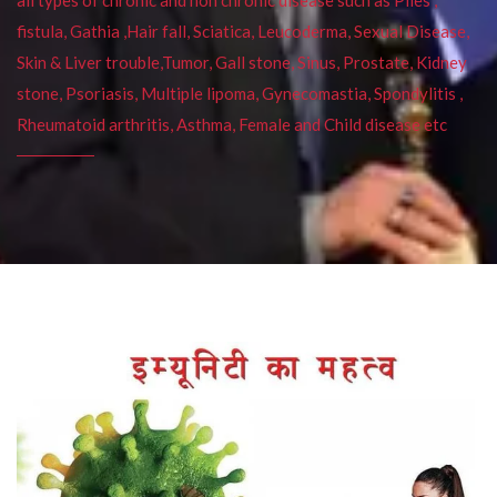
fistula, Gathia ,Hair fall, Sciatica, Leucoderma, Sexual Disease,
Skin & Liver trouble,Tumor, Gall stone, Sinus, Prostate, Kidney
stone, Psoriasis, Multiple lipoma, Gynecomastia, Spondylitis ,
Rheumatoid arthritis, Asthma, Female and Child disease etc