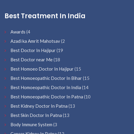
Best Treatment In India
Awards
(4
Azadi ka Amrit Mahotsav
(2
Best Doctor In Hajipur
(19
Best Doctor near Me
(18
Best Homoeo Doctor In Hajipur
(15
Best Homoeopathic Doctor In Bihar
(15
Best Homoeopathic Doctor In India
(14
Best Homoeopathic Doctor In Patna
(10
Best Kidney Doctor In Patna
(13
Best Skin Doctor In Patna
(13
Body Immune System
(3
Cancer Kidney In Patna
(12