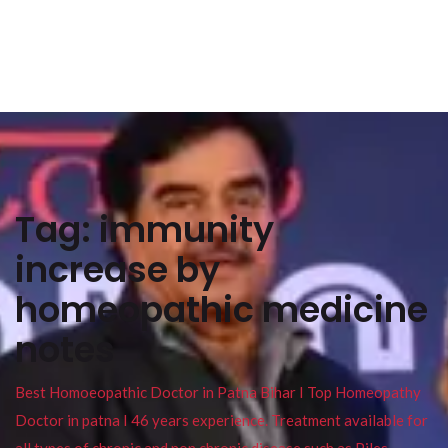
Tag:
immunity
increase by
homeopathic medicine
notes
Best Homoeopathic Doctor in Patna Bihar I Top Homeopathy
Doctor in patna I 46 years experience. Treatment available for
all types of chronic and non chronic disease such as Piles ,