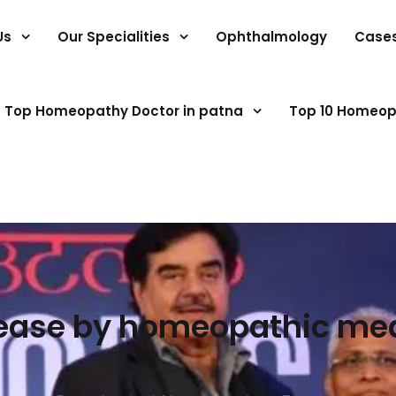
Us
Our Specialities
Ophthalmology
Case
Top Homeopathy Doctor in patna
Top 10 Homeop
ease by homeopathic medi