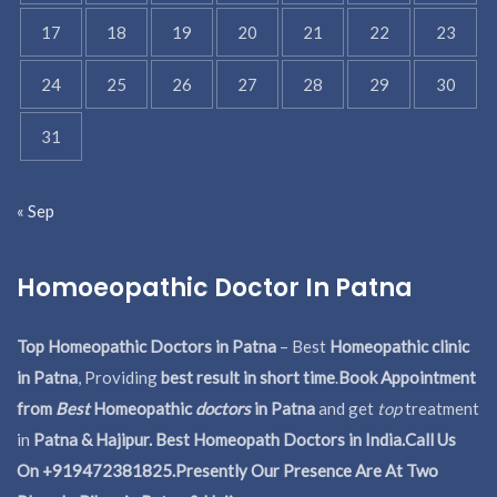
17
18
19
20
21
22
23
24
25
26
27
28
29
30
31
« Sep
Homoeopathic Doctor In Patna
Top Homeopathic Doctors in Patna
– Best
Homeopathic clinic
in Patna
, Providing
best result in short time
.
Book Appointment
from
Best
Homeopathic
doctors
in Patna
and get
top
treatment
in
Patna & Hajipur. Best Homeopath Doctors in India.
Call Us
On +919472381825.Presently Our Presence Are At Two