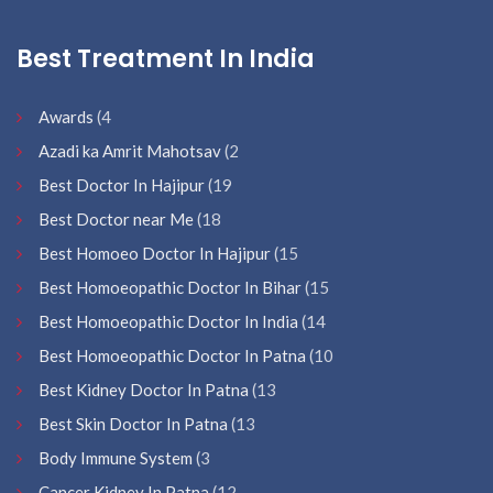
Best Treatment In India
Awards
(4
Azadi ka Amrit Mahotsav
(2
Best Doctor In Hajipur
(19
Best Doctor near Me
(18
Best Homoeo Doctor In Hajipur
(15
Best Homoeopathic Doctor In Bihar
(15
Best Homoeopathic Doctor In India
(14
Best Homoeopathic Doctor In Patna
(10
Best Kidney Doctor In Patna
(13
Best Skin Doctor In Patna
(13
Body Immune System
(3
Cancer Kidney In Patna
(12