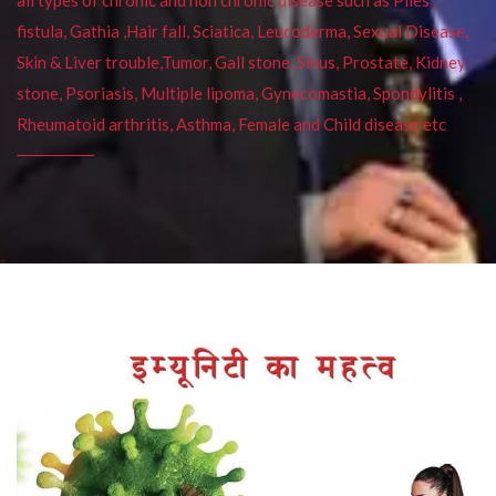
fistula, Gathia ,Hair fall, Sciatica, Leucoderma, Sexual Disease,
Skin & Liver trouble,Tumor, Gall stone, Sinus, Prostate, Kidney
stone, Psoriasis, Multiple lipoma, Gynecomastia, Spondylitis ,
Rheumatoid arthritis, Asthma, Female and Child disease etc