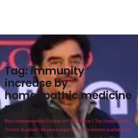
Tag:
immunity
increase by
homeopathic medicine
pdf
Best Homoeopathic Doctor in Patna Bihar I Top Homeopathy
Doctor in patna I 46 years experience. Treatment available for
all types of chronic and non chronic disease such as Piles ,