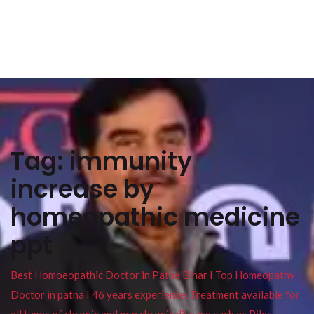
Tag:
immunity
increase by
homeopathic medicine
ppt
Best Homoeopathic Doctor in Patna Bihar I Top Homeopathy
Doctor in patna I 46 years experience. Treatment available for
all types of chronic and non chronic disease such as Piles ,