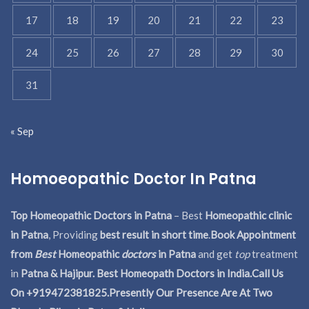
17
18
19
20
21
22
23
24
25
26
27
28
29
30
31
« Sep
Homoeopathic Doctor In Patna
Top Homeopathic Doctors in Patna
– Best
Homeopathic clinic
in Patna
, Providing
best result in short time
.
Book Appointment
from
Best
Homeopathic
doctors
in Patna
and get
top
treatment
in
Patna & Hajipur. Best Homeopath Doctors in India.
Call Us
On +919472381825.Presently Our Presence Are At Two