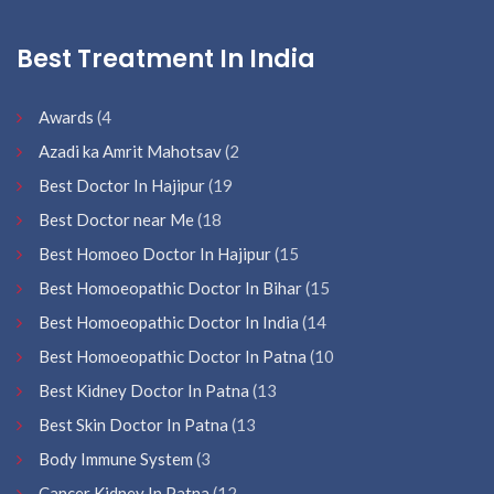
Best Treatment In India
Awards
(4
Azadi ka Amrit Mahotsav
(2
Best Doctor In Hajipur
(19
Best Doctor near Me
(18
Best Homoeo Doctor In Hajipur
(15
Best Homoeopathic Doctor In Bihar
(15
Best Homoeopathic Doctor In India
(14
Best Homoeopathic Doctor In Patna
(10
Best Kidney Doctor In Patna
(13
Best Skin Doctor In Patna
(13
Body Immune System
(3
Cancer Kidney In Patna
(12