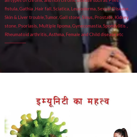
fistula, Gathia ,Hair fall, Sciatica, Leucoderma, Sexual Disease,
Skin & Liver trouble,Tumor, Gall stone, Sinus, Prostate, Kidney
stone, Psoriasis, Multiple lipoma, Gynecomastia, Spondylitis ,
Rheumatoid arthritis, Asthma, Female and Child disease etc