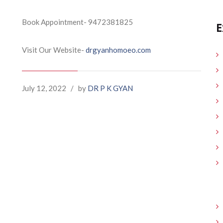
Book Appointment- 9472381825
E
Visit Our Website-
drgyanhomoeo.com
July 12, 2022
/
by
DR P K GYAN