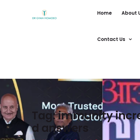
Home
About 
Contact Us
Tag:
immunity incr
d answers