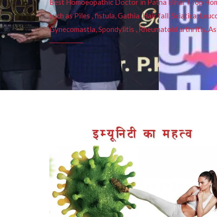
Best Homoeopathic Doctor in Patna Bihar I Top Homeo
such as Piles , fistula, Gathia ,Hair fall, Sciatica, L
Gynecomastia, Spondylitis , Rheumatoid arthritis, As