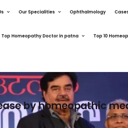
Us
Our Specialities
Ophthalmology
Case
Top Homeopathy Doctor in patna
Top 10 Homeop
ease by homeopathic med