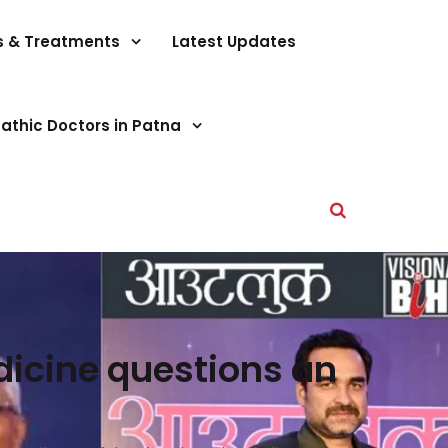
s & Treatments
Latest Updates
athic Doctors in Patna
icine questions an