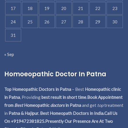
17
18
19
20
21
22
23
24
25
26
27
28
29
30
31
« Sep
Homoeopathic Doctor In Patna
Top Homeopathic Doctors in Patna
– Best
Homeopathic clinic
in Patna
, Providing
best result in short time
.
Book Appointment
from
Best
Homeopathic
doctors
in Patna
and get
top
treatment
in
Patna & Hajipur. Best Homeopath Doctors in India.
Call Us
On +919472381825.Presently Our Presence Are At Two