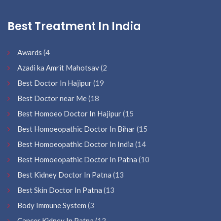
Best Treatment In India
Awards
(4
Azadi ka Amrit Mahotsav
(2
Best Doctor In Hajipur
(19
Best Doctor near Me
(18
Best Homoeo Doctor In Hajipur
(15
Best Homoeopathic Doctor In Bihar
(15
Best Homoeopathic Doctor In India
(14
Best Homoeopathic Doctor In Patna
(10
Best Kidney Doctor In Patna
(13
Best Skin Doctor In Patna
(13
Body Immune System
(3
Cancer Kidney In Patna
(12