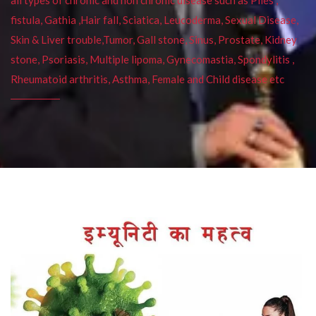
fistula, Gathia ,Hair fall, Sciatica, Leucoderma, Sexual Disease,
Skin & Liver trouble,Tumor, Gall stone, Sinus, Prostate, Kidney
stone, Psoriasis, Multiple lipoma, Gynecomastia, Spondylitis ,
Rheumatoid arthritis, Asthma, Female and Child disease etc