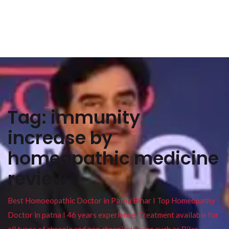
Tag:
immunity
increase by
homeopathic medicine
review
Best Homoeopathic Doctor in Patna Bihar I Top Homeopathy
Doctor in patna I 46 years experience. Treatment available for
all types of chronic and non chronic disease such as Piles ,