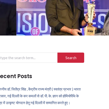
arch
r:
ecent Posts
ननीय डॉ. जितेंद्र सिंह , केंद्रीय राज्य मंत्री ( स्वतंत्र प्रभार ) भारत
कार, नई दिल्ली के कर कमलों से डॉ. पी. के. ज्ञान को होमियोपैथि के
ेत्र में उत्कृष्ट योगदान हेतु नई दिल्ली में सम्मानित करते हुए।