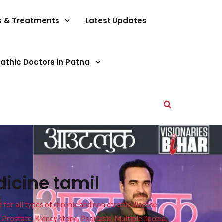
s & Treatments
Latest Updates
athic Doctors in Patna
icine tamil
or all types of chronic and non chronic disease
s, Prostate, Kidney stone, Psoriasis, Multiple lipoma,