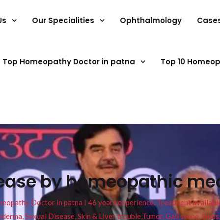
Us
Our Specialities
Ophthalmology
Case
Top Homeopathy Doctor in patna
Top 10 Homeop
ease by homeopathic med
pathy Doctor in patna I 46 years experience. Treatment available f
eucoderma, Sexual Disease, Skin & Liver trouble,Tumor, Gall stone, Sinu