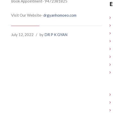
Book Appointment- 9472381825
E
Visit Our Website-
drgyanhomoeo.com
July 12, 2022
/
by
DR P K GYAN