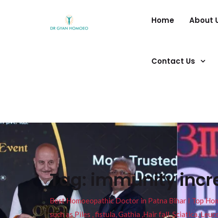
Home
About 
Contact Us
Tag:
immunity incr
Best Homoeopathic Doctor in Patna Bihar I Top Homeo
such as Piles , fistula, Gathia ,Hair fall, Sciatica, L