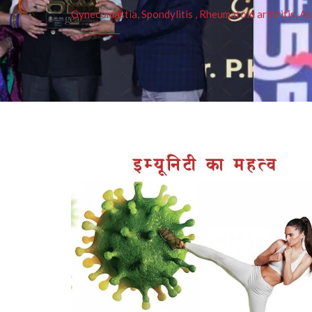
Gynecomastia, Spondylitis , Rheumatoid arthritis, As