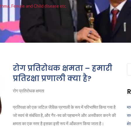
thma, Female and Child disease etc
रोग प्रतिरोधक क्षमता – हमारी
Se
fo
प्रतिरक्षा प्रणाली क्या है?
R
रोग प्रतिरोधक क्षमता
प्रतिरक्षा को एक जटिल जैविक प्रणाली के रूप में परिभाषित किया गया है
मा
जो स्वयं से संबंधित है, और गैर-स्व को पहचानने और अस्वीकार करने की
सर
क्षमता का एक स्तर है इसका इसी रूप में आँकलन किया जाता है।
क्ष